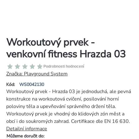
Workoutový prvek -
venkovní fitness Hrazda 03
Průměrné
Podrobnosti hodnocení
hodnocení
Značka:
Playground System
produktu
Kód:
WS0042130
je
Workoutový prvek - Hrazda 03 je jednoduchá, ale pevná
0,0
konstrukce na workoutová cvičení, posilování horní
z
poloviny těla a upevňování správného držení těla.
5
Workoutový prvek je vhodný do klidových zón měst a
hvězdiček.
obcí i do soukromých zahrad. Certifikace dle EN 16 630.
Detailní informace
Můžeme doručit do: