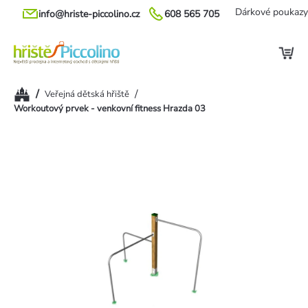
Přejít
Dárkové poukazy
info@hriste-piccolino.cz
608 565 705
na
obsah
Domů
/
/
Veřejná dětská hřiště
Workoutový prvek - venkovní fitness Hrazda 03