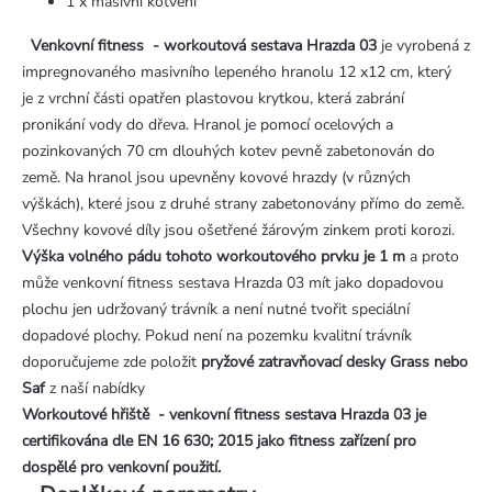
1 x masivní kotvení
Venkovní fitness - workoutová sestava Hrazda 03
je vyrobená z
impregnovaného masivního lepeného hranolu 12 x12 cm, který
je z vrchní části opatřen plastovou krytkou, která zabrání
pronikání vody do dřeva. Hranol je pomocí ocelových a
pozinkovaných 70 cm dlouhých kotev pevně zabetonován do
země. Na hranol jsou upevněny kovové hrazdy (v různých
výškách), které jsou z druhé strany zabetonovány přímo do země.
Všechny kovové díly jsou ošetřené žárovým zinkem proti korozi.
Výška volného pádu tohoto workoutového prvku je 1 m
a proto
může venkovní fitness sestava Hrazda 03 mít jako dopadovou
plochu jen udržovaný trávník a není nutné tvořit speciální
dopadové plochy. Pokud není na pozemku kvalitní trávník
doporučujeme zde položit
pryžové zatravňovací desky Grass nebo
Saf
z naší nabídky
Workoutové hřiště - venkovní fitness sestava Hrazda 03 je
certifikována dle EN 16 630; 2015 jako fitness zařízení pro
dospělé pro venkovní použití.