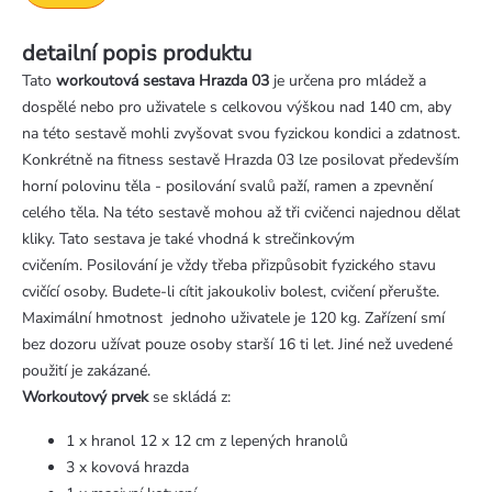
detailní popis produktu
Tato
workoutová sestava Hrazda 03
je určena pro mládež a
dospělé nebo pro uživatele s celkovou výškou nad 140 cm, aby
na této sestavě mohli zvyšovat svou fyzickou kondici a zdatnost.
Konkrétně na fitness sestavě Hrazda 03 lze posilovat především
horní polovinu těla - posilování svalů paží, ramen a zpevnění
celého těla. Na této sestavě mohou až tři cvičenci najednou dělat
kliky. Tato sestava je také vhodná k strečinkovým
cvičením. Posilování je vždy třeba přizpůsobit fyzického stavu
cvičící osoby. Budete-li cítit jakoukoliv bolest, cvičení přerušte.
Maximální hmotnost jednoho uživatele je 120 kg. Zařízení smí
bez dozoru užívat pouze osoby starší 16 ti let. Jiné než uvedené
použití je zakázané.
Workoutový prvek
se skládá z:
1 x hranol 12 x 12 cm z lepených hranolů
3 x kovová hrazda