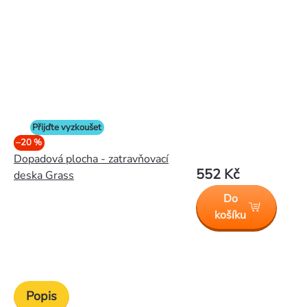
Přijďte vyzkoušet
–20 %
Dopadová plocha - zatravňovací
552 Kč
deska Grass
Do
košíku
Popis