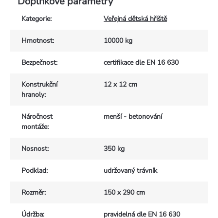
Doplňkové parametry
Kategorie
:
Veřejná dětská hřiště
Hmotnost
:
10000 kg
Bezpečnost
:
certifikace dle EN 16 630
Konstrukční
12 x 12 cm
hranoly
:
Náročnost
menší - betonování
montáže
:
Nosnost
:
350 kg
Podklad
:
udržovaný trávník
Rozměr
:
150 x 290 cm
Údržba
:
pravidelná dle EN 16 630