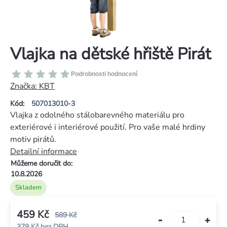
Vlajka na dětské hřiště Pirát
Průměrné
Podrobnosti hodnocení
hodnocení
Značka:
KBT
produktu
Kód:
507013010-3
je
Vlajka z odolného stálobarevného materiálu pro
0,0
exteriérové i interiérové použití. Pro vaše malé hrdiny
z
motiv pirátů.
5
Detailní informace
hvězdiček.
Můžeme doručit do:
10.8.2026
Skladem
459 Kč
589 Kč
379 Kč bez DPH