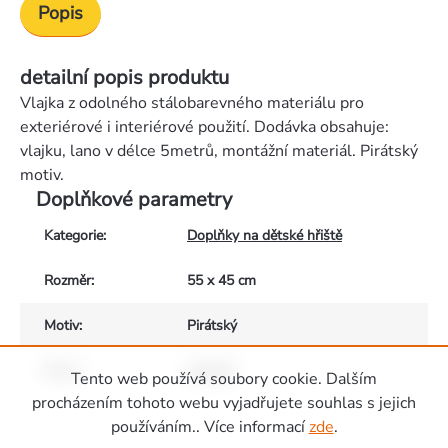
Popis
detailní popis produktu
Vlajka z odolného stálobarevného materiálu pro
exteriérové i interiérové použití. Dodávka obsahuje:
vlajku, lano v délce 5metrů, montážní materiál. Pirátský
motiv.
Doplňkové parametry
Kategorie
:
Doplňky na dětské hřiště
Rozměr
:
55 x 45 cm
Motiv
:
Pirátský
Barva
:
antracit
Tento web používá soubory cookie. Dalším
Zápatí
procházením tohoto webu vyjadřujete souhlas s jejich
používáním.. Více informací
zde
.