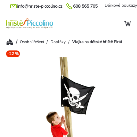
Přejít
Dárkové poukazy
info@hriste-piccolino.cz
608 565 705
na
obsah
Domů
/
/
/
Osobní řešení
Doplňky
Vlajka na dětské hřiště Pirát
–22 %