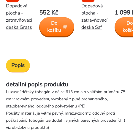
Dopadová
Dopadová
552 Kč
1 099 
plocha -
plocha -
zatravňovací
zatravňovací
Do
Do
deska Grass
deska Saf
košíku
koší
Popis
detailní popis produktu
Luxusní dětský tobogán v délce 613 cm a o vnitřním průměru 75
cm v rovném provedení, vyrobený z plně probarveného,
stálobarevného, odolného polyetylenu (PE).
Použitý materiál je velmi pevný, mrazuvzdorný, odolný proti
poškrábání. Tobogán lze dodat i v jiných barevných provedeních (
viz obrázky u produktu)