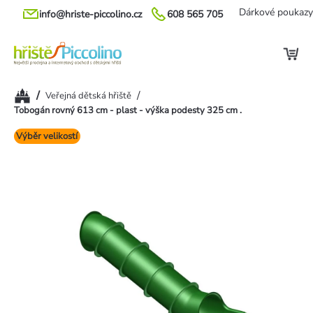
Přejít
Dárkové poukazy
info@hriste-piccolino.cz
608 565 705
na
obsah
Domů
/
/
Veřejná dětská hřiště
Tobogán rovný 613 cm - plast - výška podesty 325 cm .
Výběr velikostí