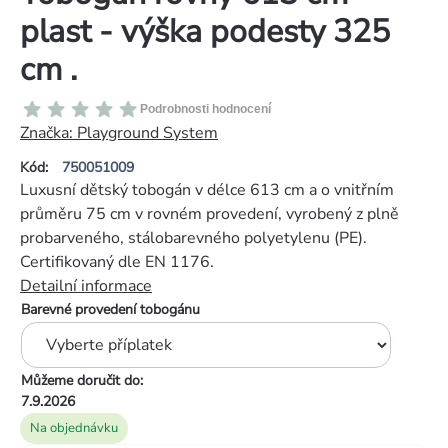
plast - výška podesty 325
cm .
Průměrné
Podrobnosti hodnocení
hodnocení
Značka:
Playground System
produktu
Kód:
750051009
je
Luxusní dětský tobogán v délce 613 cm a o vnitřním
0,0
průměru 75 cm v rovném provedení, vyrobený z plně
z
probarveného, stálobarevného polyetylenu (PE).
5
Certifikovaný dle EN 1176.
hvězdiček.
Detailní informace
Barevné provedení tobogánu
Můžeme doručit do:
7.9.2026
Na objednávku