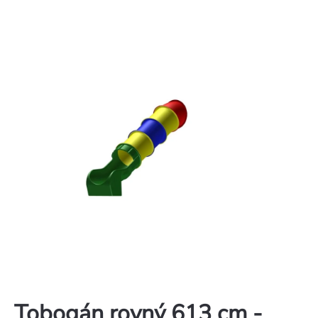
Tobogán rovný 613 cm -