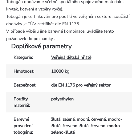
Tobogán dodáváme včetně speciálního spojovacího materiálu,
krytek, kotvení a vzpěry (tyče).
Tobogán je certifikován pro použití ve veřejném sektoru, součástí
dodávky je TÜV certifikát dle EN 1176.
V případě výběru jiné barevné kombinace, uvádějte tento
požadavek do poznámky .
Doplňkové parametry
Kategorie
:
Veřejná dětská hřiště
Hmotnost
:
10000 kg
Bezpečnost
:
dle EN 1176 pro veřejný sektor
Použitý
polyethylen
materiál
:
Barevné
žlutá, zelená, modrá, červená, modro-
provedení
žlutá, červeno-žlutá, červeno-modro-
tobogánu
:
zeleno-žlutá