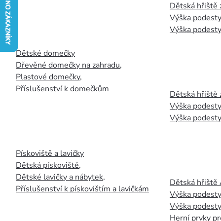
Dětská hřiště
Výška podesty
Výška podesty
Dětské domečky
Dřevěné domečky na zahradu
,
Plastové domečky
,
Příslušenství k domečkům
Dětská hřiště 
Výška podesty
Výška podesty
Pískoviště a lavičky
Dětská pískoviště
,
Dětské lavičky a nábytek
,
Dětská hřiště
Příslušenství k pískovištím a lavičkám
Výška podesty
Výška podesty
Herní prvky pr