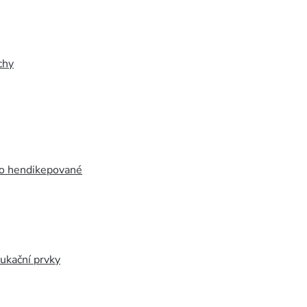
chy
ro hendikepované
ukační prvky