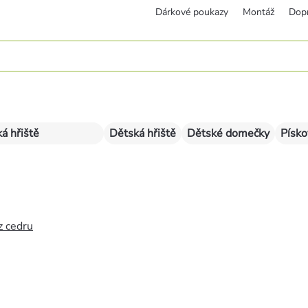
Dárkové poukazy
Montáž
Dop
á hřiště
Dětská hřiště
Dětské domečky
Písko
z cedru