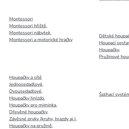
Montessori
Montessori hřiště
,
Montessori nábytek
,
Dětské houpač
Montessori a motorické hračky
Houpací sesta
Houpačky
,
Pružinové hou
Houpačky a sítě
Jednosedadlové
,
Dvousedadlové
,
Šplhací systém
Houpačky hnízdo
,
Houpačky pro miminka
,
Dřevěné houpačky
,
Závěsné prvky (kruhy, hrazdy aj.)
,
Houpačky na pružině
,