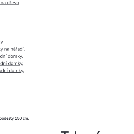
 na dřevo
ky
y na nářadí
,
adní domky
,
adní domky
,
adní domky
,
 podesty 150 cm.