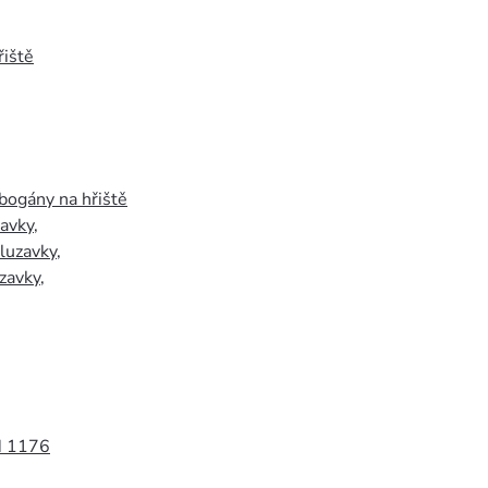
iště
bogány na hřiště
zavky
,
luzavky
,
zavky
,
N 1176