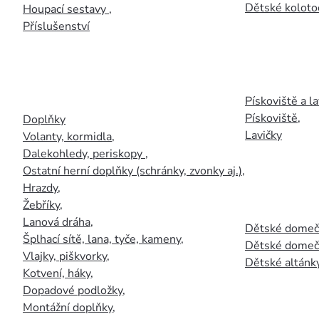
Dětské kolotoč
Houpací sestavy
,
Příslušenství
Pískoviště a la
Pískoviště
,
Doplňky
Lavičky
Volanty, kormidla
,
Dalekohledy, periskopy
,
Ostatní herní doplňky (schránky, zvonky aj.)
,
Hrazdy
,
Žebříky
,
Lanová dráha
,
Dětské domečk
Šplhací sítě, lana, tyče, kameny
,
Dětské domečk
Vlajky, piškvorky
,
Dětské altánky
Kotvení, háky
,
Dopadové podložky
,
Montážní doplňky
,