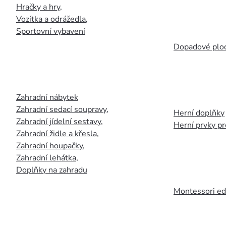
Hračky a hry
,
Vozítka a odrážedla
,
Sportovní vybavení
Dopadové plo
Zahradní nábytek
Zahradní sedací soupravy
,
Herní doplňky
Zahradní jídelní sestavy
,
Herní prvky p
Zahradní židle a křesla
,
Zahradní houpačky
,
Zahradní lehátka
,
Doplňky na zahradu
Montessori ed