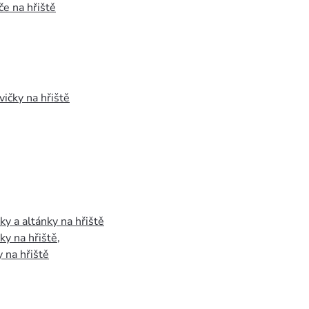
e na hřiště
vičky na hřiště
y a altánky na hřiště
y na hřiště
,
 na hřiště