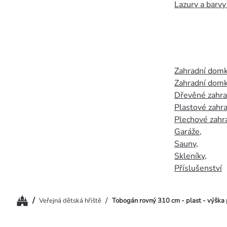
Lazury a barvy
Zahradní dom
Zahradní domk
Dřevěné zahr
Plastové zahr
Plechové zahr
Garáže
,
Sauny
,
Skleníky
,
Příslušenství
Domů
/
/
Veřejná dětská hřiště
Tobogán rovný 310 cm - plast - výška