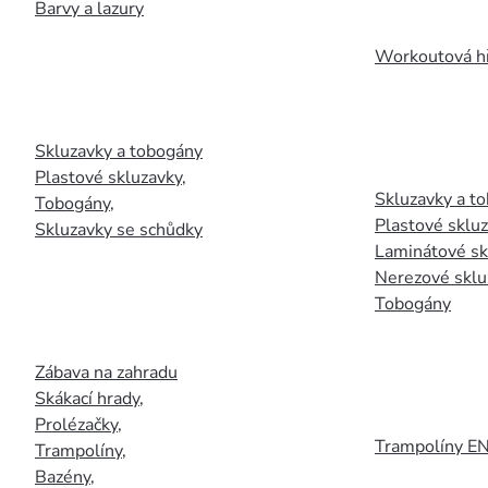
Barvy a lazury
Workoutová hř
Skluzavky a tobogány
Plastové skluzavky
,
Skluzavky a to
Tobogány
,
Plastové sklu
Skluzavky se schůdky
Laminátové sk
Nerezové sklu
Tobogány
Zábava na zahradu
Skákací hrady
,
Prolézačky
,
Trampolíny E
Trampolíny
,
Bazény
,