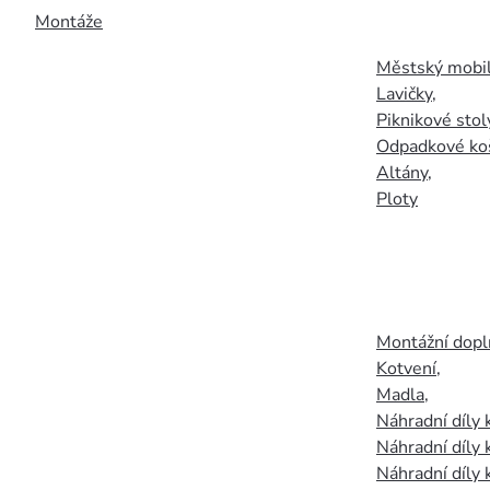
Montáže
Městský mobil
Lavičky
,
Piknikové stol
Odpadkové ko
Altány
,
Ploty
Montážní doplň
Kotvení
,
Madla
,
Náhradní díly
Náhradní díly 
Náhradní díly