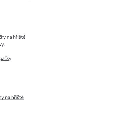
ky na hřiště
vy
,
pačky
y na hřiště