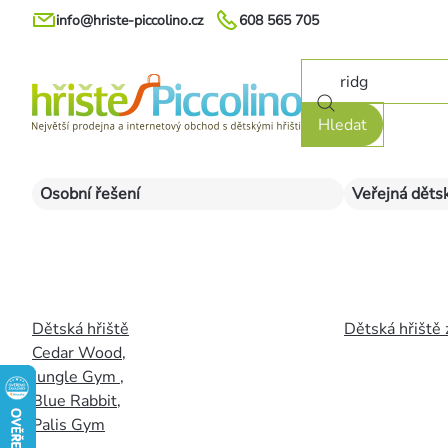
Přejít
info@hriste-piccolino.cz
608 565 705
na
obsah
Hledat
Osobní řešení
Veřejná dětsk
Dětská hřiště
Dětská hřiště 
Cedar Wood
,
Jungle Gym
,
Blue Rabbit
,
Palis Gym