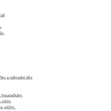
iář
y
,
še
,
ky a náhradní díly
 k houpačkám
,
k sítím
,
 ke věžím
,