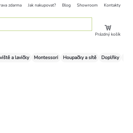
rava zdarma
Jak nakupovat?
Blog
Showroom
Kontakty
Prázdný košík
viště a lavičky
Montessori
Houpačky a sítě
Doplňky
Sklu