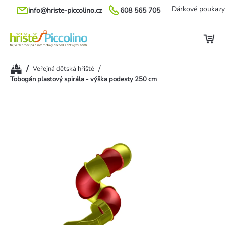
Přejít
Dárkové poukazy
info@hriste-piccolino.cz
608 565 705
na
obsah
Domů
/
/
Veřejná dětská hřiště
Tobogán plastový spirála - výška podesty 250 cm