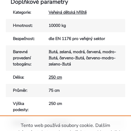
Doplňkové parametry
Kategorie
:
Veřejná dětská hřiště
Hmotnost
:
10000 kg
Bezpečnost
:
dle EN 1176 pro veřejný sektor
Barevné
žlutá, zelená, modrá, červená, modro-
provedení
žlutá, červeno-žlutá, červeno-modro-
tobogánu
:
zeleno-žlutá
Délka
:
250 cm
Průměr
:
75 cm
Výška
250 cm
podesty
:
Materiál
:
polyethylen
Tento web používá soubory cookie. Dalším