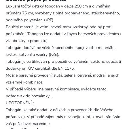
Luxusní točitý dětský tobogán v délce 250 cm a o vnitřním
průměru 75 cm, vyrobený z plně probarveného, stálobarevného,
odolného polyetylenu (PE).
Použitý materiál je velmi pevný, mrazuvzdorný, odolný proti
poškrábání. Tobogán lze dodat i v jiných barevných provedeních (
viz obrázky u produktu)
Tobogán dodáváme včetně speciálního spojovacího materiálu,
krytek, kotvení a vzpěry (tyče).
Tobogán je certifikován pro použití ve veřejném sektoru, součástí
dodávky je TÜV certifikát dle EN 1176.
Možné barevné provedení: žlutá, zelená, červená, modrá, a jejich
vzájemné kombinace.
V případě výběru jiné barevné kombinace, uvádějte tento
požadavek do poznámky .
UPOZORNĚNÍ :
Tobogán lze také dodat v délkách a provedeních dle Vašeho
požadavku. V případě zájmu nás neváhejte kontaktovat, rádi Vám
váš požadavek naceníme.