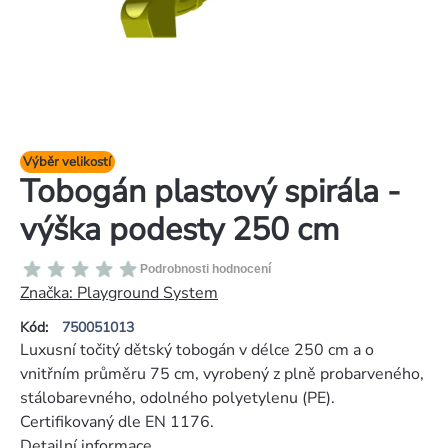
Výběr velikostí
Tobogán plastový spirála -
výška podesty 250 cm
Průměrné
Podrobnosti hodnocení
hodnocení
Značka:
Playground System
produktu
Kód:
750051013
je
Luxusní točitý dětský tobogán v délce 250 cm a o
0,0
vnitřním průměru 75 cm, vyrobený z plně probarveného,
z
stálobarevného, odolného polyetylenu (PE).
5
Certifikovaný dle EN 1176.
hvězdiček.
Detailní informace