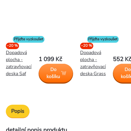
Přijďte vyzkoušet
Přijďte vyzkoušet
–20 %
–20 %
Dopadová
Dopadová
1 099 Kč
552 K
plocha -
plocha -
zatravňovací
zatravňovací
Do
Do
deska Saf
deska Grass
košíku
koší
Popis
detailní popis produktu