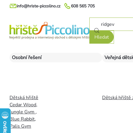
Přejít
info@hriste-piccolino.cz
608 565 705
na
obsah
Hledat
Osobní řešení
Veřejná dětsk
Dětská hřiště
Dětská hřiště 
Cedar Wood
,
Jungle Gym
,
Blue Rabbit
,
Palis Gym