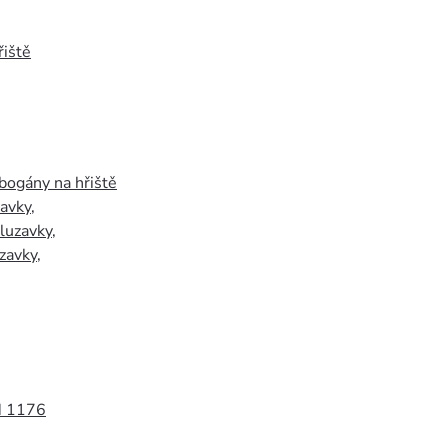
iště
bogány na hřiště
zavky
,
luzavky
,
zavky
,
N 1176