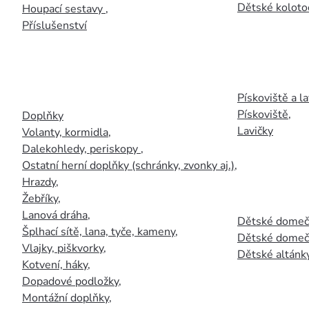
Dětské kolotoč
Houpací sestavy
,
Příslušenství
Pískoviště a la
Pískoviště
,
Doplňky
Lavičky
Volanty, kormidla
,
Dalekohledy, periskopy
,
Ostatní herní doplňky (schránky, zvonky aj.)
,
Hrazdy
,
Žebříky
,
Lanová dráha
,
Dětské domečk
Šplhací sítě, lana, tyče, kameny
,
Dětské domečk
Vlajky, piškvorky
,
Dětské altánky
Kotvení, háky
,
Dopadové podložky
,
Montážní doplňky
,