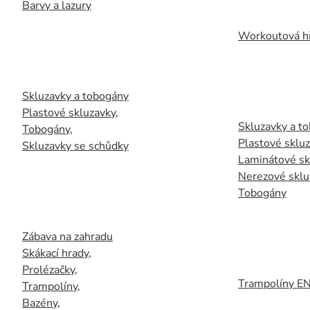
Barvy a lazury
Workoutová hř
Skluzavky a tobogány
Plastové skluzavky
,
Skluzavky a to
Tobogány
,
Plastové sklu
Skluzavky se schůdky
Laminátové sk
Nerezové sklu
Tobogány
Zábava na zahradu
Skákací hrady
,
Prolézačky
,
Trampolíny E
Trampolíny
,
Bazény
,