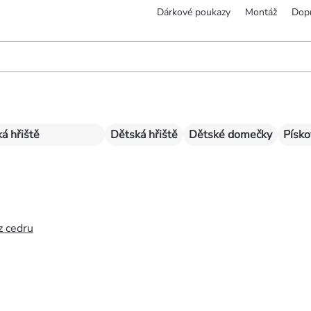
Dárkové poukazy
Montáž
Dop
á hřiště
Dětská hřiště
Dětské domečky
Písko
z cedru