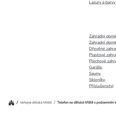
Lazury a barvy
Zahradní dom
Zahradní domk
Dřevěné zahr
Plastové zahr
Plechové zahr
Garáže
,
Sauny
,
Skleníky
,
Příslušenství
Domů
/
/
Veřejná dětská hřiště
Telefon na dětská hřiště s podzemním