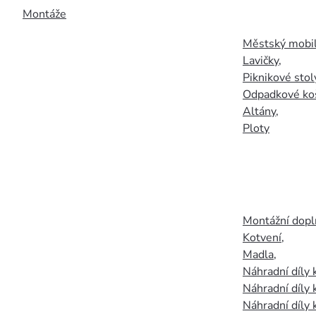
Montáže
Městský mobil
Lavičky
,
Piknikové stol
Odpadkové ko
Altány
,
Ploty
Montážní doplň
Kotvení
,
Madla
,
Náhradní díly
Náhradní díly 
Náhradní díly