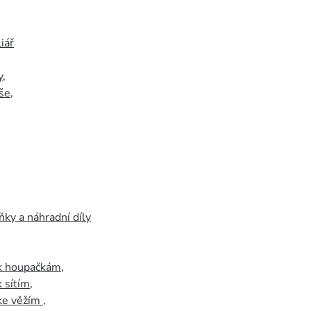
iář
y
,
še
,
ky a náhradní díly
 k houpačkám
,
k sítím
,
 ke věžím
,