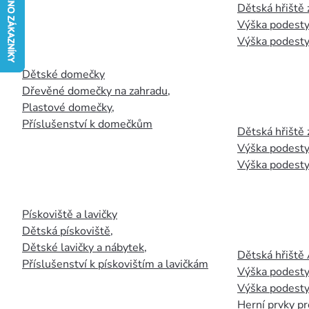
Dětská hřiště
Výška podesty
Výška podesty
Dětské domečky
Dřevěné domečky na zahradu
,
Plastové domečky
,
Příslušenství k domečkům
Dětská hřiště 
Výška podesty
Výška podesty
Pískoviště a lavičky
Dětská pískoviště
,
Dětské lavičky a nábytek
,
Dětská hřiště
Příslušenství k pískovištím a lavičkám
Výška podesty
Výška podesty
Herní prvky pr