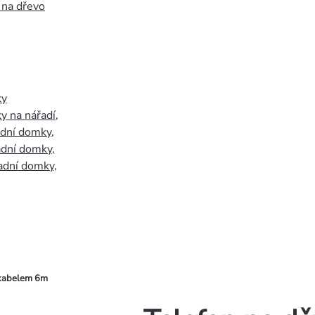
 na dřevo
ky
y na nářadí
,
adní domky
,
adní domky
,
adní domky
,
 kabelem 6m