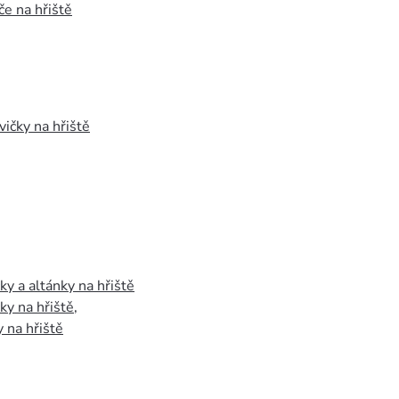
e na hřiště
vičky na hřiště
y a altánky na hřiště
y na hřiště
,
 na hřiště