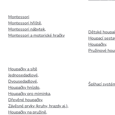
Montessori
Montessori hřiště
,
Montessori nábytek
,
Dětské houpač
Montessori a motorické hračky
Houpací sesta
Houpačky
,
Pružinové hou
Houpačky a sítě
Jednosedadlové
,
Dvousedadlové
,
Šplhací systém
Houpačky hnízdo
,
Houpačky pro miminka
,
Dřevěné houpačky
,
Závěsné prvky (kruhy, hrazdy aj.)
,
Houpačky na pružině
,