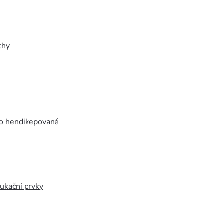
chy
ro hendikepované
ukační prvky