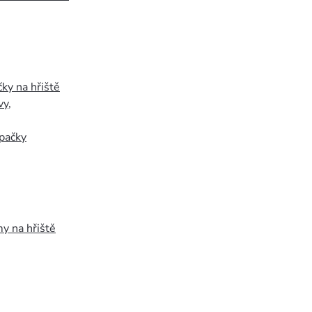
ky na hřiště
vy
,
pačky
y na hřiště