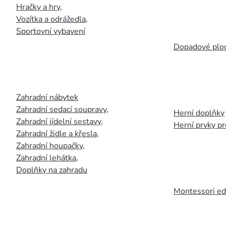
Hračky a hry
,
Vozítka a odrážedla
,
Sportovní vybavení
Dopadové plo
Zahradní nábytek
Zahradní sedací soupravy
,
Herní doplňky
Zahradní jídelní sestavy
,
Herní prvky p
Zahradní židle a křesla
,
Zahradní houpačky
,
Zahradní lehátka
,
Doplňky na zahradu
Montessori ed