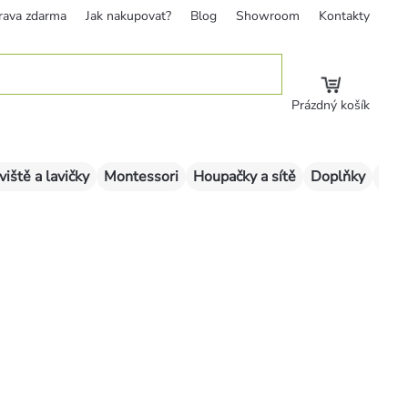
rava zdarma
Jak nakupovat?
Blog
Showroom
Kontakty
Prázdný košík
viště a lavičky
Montessori
Houpačky a sítě
Doplňky
Sklu