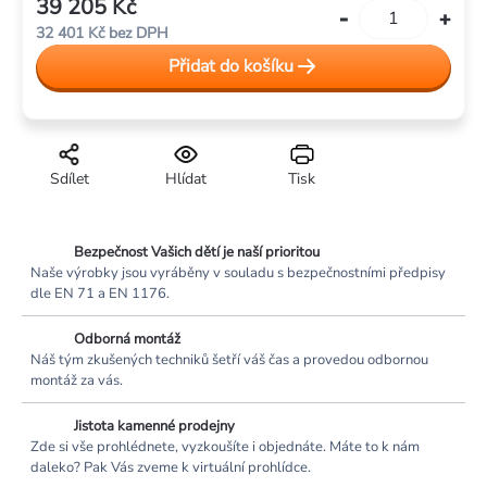
39 205 Kč
Měrná
32 401 Kč bez DPH
cena:
Přidat do košíku
Sdílet
Hlídat
Tisk
Bezpečnost Vašich dětí je naší prioritou
Naše výrobky jsou vyráběny v souladu s bezpečnostními předpisy
dle EN 71 a EN 1176.
Odborná montáž
Náš tým zkušených techniků šetří váš čas a provedou odbornou
montáž za vás.
Jistota kamenné prodejny
Zde si vše prohlédnete, vyzkoušíte i objednáte. Máte to k nám
daleko? Pak Vás zveme k virtuální prohlídce.