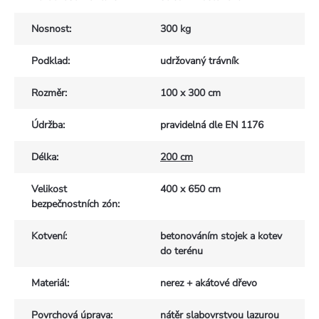
Nosnost
:
300 kg
Podklad
:
udržovaný trávník
Rozměr
:
100 x 300 cm
Údržba
:
pravidelná dle EN 1176
Délka
:
200 cm
Velikost
400 x 650 cm
bezpečnostních zón
:
Kotvení
:
betonováním stojek a kotev
do terénu
Materiál
:
nerez + akátové dřevo
Povrchová úprava
:
nátěr slabovrstvou lazurou