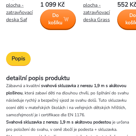
1 099 Kč
552 K
plocha -
plocha -
zatravňovací
zatravňovací
Do
Do
deska Saf
deska Grass
košíku
koší
Popis
detailní popis produktu
Zábavná a kvalitní
svahová skluzavka z nerezu 1,9 m s akátovou
plošinou
, která zabaví děti na dlouhou chvíli, po šplhání do svahu
následuje rychlý a bezpečný sjezd ze svahu dolů. Tuto skluzavku
ocení děti v mateřských školách i na veřejných dětských hřištích,
samozřejmostí je i certifikace dle EN 1176.
Svahová skluzavka z nerezu 1,9 m s akátovou podestou
je určena
pro položení do svahu, v ceně zboží je podesta + skluzavka.