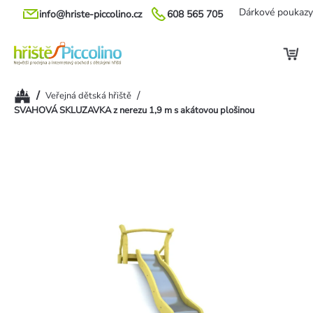
Přejít
Dárkové poukazy
info@hriste-piccolino.cz
608 565 705
na
obsah
Domů
/
/
Veřejná dětská hřiště
SVAHOVÁ SKLUZAVKA z nerezu 1,9 m s akátovou plošinou