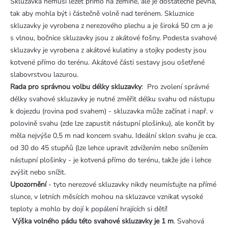
Skluzavka nemusí ležet přímo na zemině, ale je dostatečně pevná,
tak aby mohla být i částečně volně nad terénem. Skluznice
skluzavky je vyrobena z nerezového plechu a je široká 50 cm a je
s vlnou, bočnice skluzavky jsou z akátové fošny. Podesta svahové
skluzavky je vyrobena z akátové kulatiny a stojky podesty jsou
kotvené přímo do terénu. Akátové části sestavy jsou ošetřené
slabovrstvou lazurou.
Rada pro správnou volbu délky skluzavky
: Pro zvolení správné
délky svahové skluzavky je nutné změřit délku svahu od nástupu
k dojezdu (rovina pod svahem) - skluzavka může začínat i např. v
polovině svahu (zde lze zapustit nástupní plošinku), ale končit by
měla nejvýše 0,5 m nad koncem svahu. Ideální sklon svahu je cca.
od 30 do 45 stupňů (lze lehce upravit zdvižením nebo snížením
nástupní plošinky - je kotvená přímo do terénu, takže jde i lehce
zvýšit nebo snížit.
Upozornění
- tyto nerezové skluzavky nikdy neumísťujte na přímé
slunce, v letních měsících mohou na skluzavce vznikat vysoké
teploty a mohlo by dojí k popálení hrajících si dětí!
Výška volného pádu této svahové skluzavky je 1 m
. Svahová