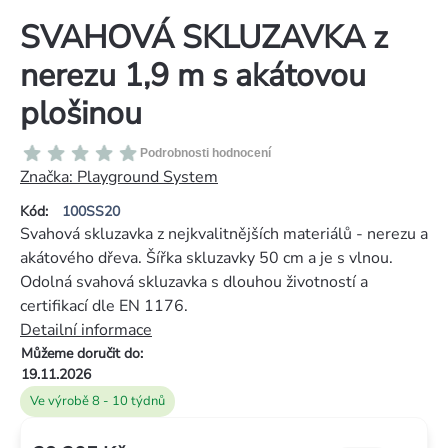
SVAHOVÁ SKLUZAVKA z
nerezu 1,9 m s akátovou
plošinou
Průměrné
Podrobnosti hodnocení
hodnocení
Značka:
Playground System
produktu
Kód:
100SS20
je
Svahová skluzavka z nejkvalitnějších materiálů - nerezu a
0,0
akátového dřeva. Šířka skluzavky 50 cm a je s vlnou.
z
Odolná svahová skluzavka s dlouhou životností a
5
certifikací dle EN 1176.
hvězdiček.
Detailní informace
Můžeme doručit do:
19.11.2026
Ve výrobě 8 - 10 týdnů