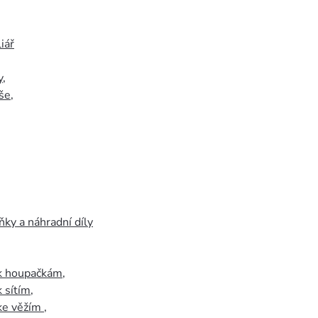
iář
y
,
še
,
ky a náhradní díly
 k houpačkám
,
k sítím
,
 ke věžím
,