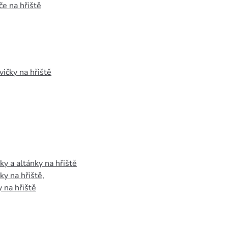
e na hřiště
vičky na hřiště
y a altánky na hřiště
y na hřiště
,
 na hřiště