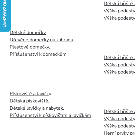
Dětská hřiště
Výška podesty
Výška podesty
Dětské domečky
Dřevěné domečky na zahradu
,
Plastové domečky
,
Příslušenství k domečkům
Dětská hřiště 
Výška podesty
Výška podesty
Pískoviště a lavičky
Dětská pískoviště
,
Dětské lavičky a nábytek
,
Dětská hřiště
Příslušenství k pískovištím a lavičkám
Výška podesty
Výška podesty
Herní prvky pr