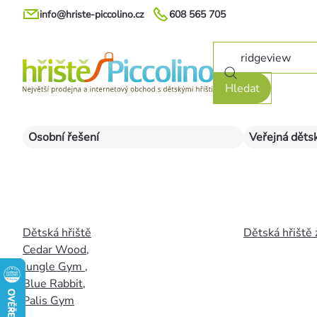
Přejít
info@hriste-piccolino.cz
608 565 705
na
obsah
Hledat
Osobní řešení
Veřejná dětsk
Dětská hřiště
Dětská hřiště 
Cedar Wood
,
Jungle Gym
,
Blue Rabbit
,
Palis Gym