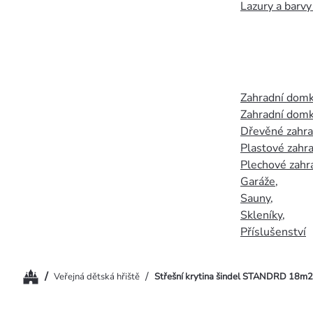
Lazury a barvy
Zahradní dom
Zahradní domk
Dřevěné zahr
Plastové zahr
Plechové zahr
Garáže
,
Sauny
,
Skleníky
,
Příslušenství
Domů
/
/
Veřejná dětská hřiště
Střešní krytina šindel STANDRD 18m2