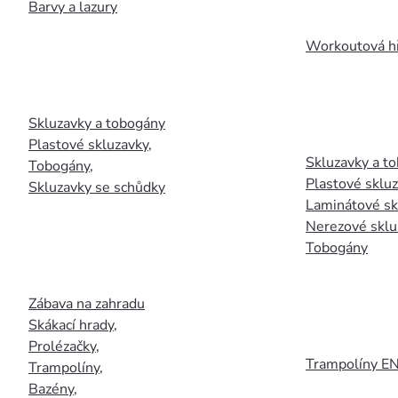
Barvy a lazury
Workoutová hř
Skluzavky a tobogány
Plastové skluzavky
,
Skluzavky a to
Tobogány
,
Plastové sklu
Skluzavky se schůdky
Laminátové sk
Nerezové sklu
Tobogány
Zábava na zahradu
Skákací hrady
,
Prolézačky
,
Trampolíny E
Trampolíny
,
Bazény
,