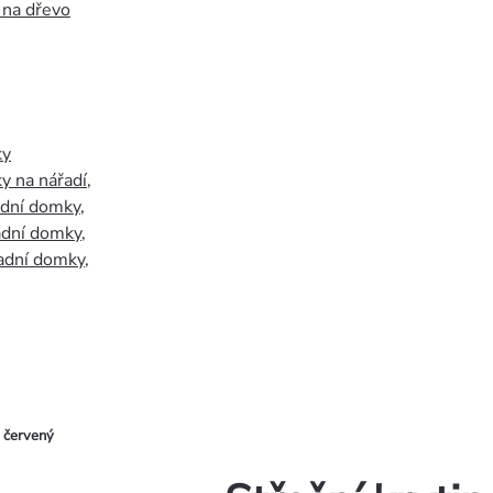
 na dřevo
ky
y na nářadí
,
adní domky
,
adní domky
,
adní domky
,
 červený