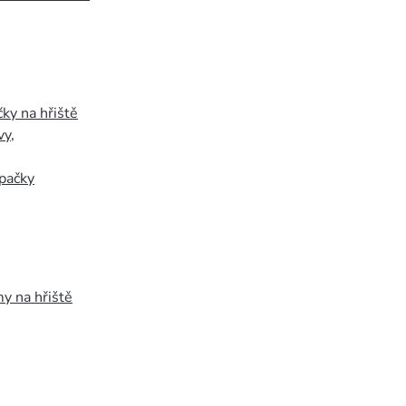
ky na hřiště
vy
,
pačky
y na hřiště