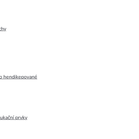
chy
ro hendikepované
ukační prvky