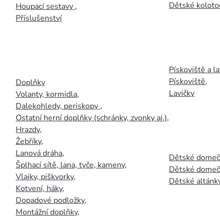
Dětské kolotoč
Houpací sestavy
,
Příslušenství
Pískoviště a la
Pískoviště
,
Doplňky
Lavičky
Volanty, kormidla
,
Dalekohledy, periskopy
,
Ostatní herní doplňky (schránky, zvonky aj.)
,
Hrazdy
,
Žebříky
,
Lanová dráha
,
Dětské domečk
Šplhací sítě, lana, tyče, kameny
,
Dětské domečk
Vlajky, piškvorky
,
Dětské altánky
Kotvení, háky
,
Dopadové podložky
,
Montážní doplňky
,