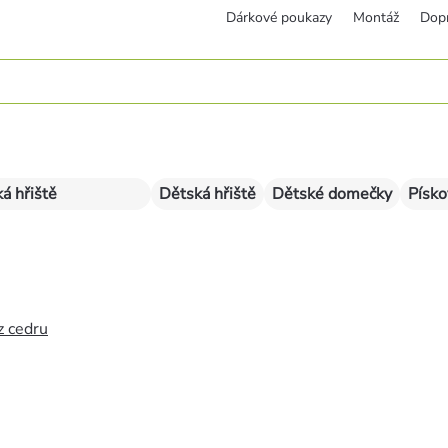
Dárkové poukazy
Montáž
Dop
á hřiště
Dětská hřiště
Dětské domečky
Písko
z cedru