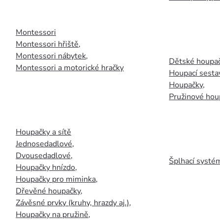
Montessori
Montessori hřiště
,
Montessori nábytek
,
Dětské houpač
Montessori a motorické hračky
Houpací sesta
Houpačky
,
Pružinové hou
Houpačky a sítě
Jednosedadlové
,
Dvousedadlové
,
Šplhací systém
Houpačky hnízdo
,
Houpačky pro miminka
,
Dřevěné houpačky
,
Závěsné prvky (kruhy, hrazdy aj.)
,
Houpačky na pružině
,