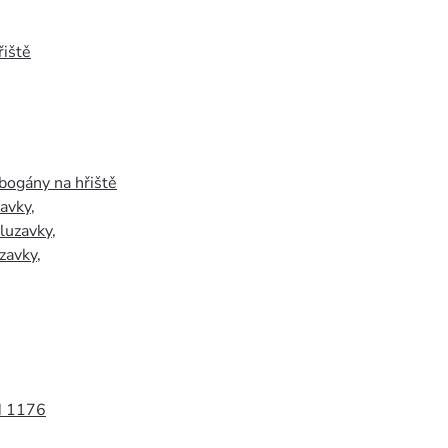
iště
bogány na hřiště
zavky
,
luzavky
,
zavky
,
N 1176