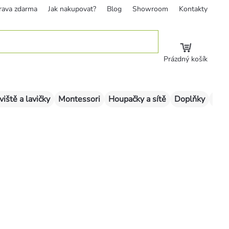
rava zdarma
Jak nakupovat?
Blog
Showroom
Kontakty
Prázdný košík
viště a lavičky
Montessori
Houpačky a sítě
Doplňky
Sklu