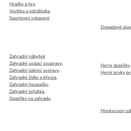
Hračky a hry
,
Vozítka a odrážedla
,
Sportovní vybavení
Dopadové plo
Zahradní nábytek
Zahradní sedací soupravy
,
Herní doplňky
Zahradní jídelní sestavy
,
Herní prvky p
Zahradní židle a křesla
,
Zahradní houpačky
,
Zahradní lehátka
,
Doplňky na zahradu
Montessori ed