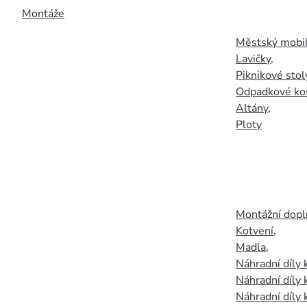
Montáže
Městský mobil
Lavičky
,
Piknikové stol
Odpadkové ko
Altány
,
Ploty
Montážní doplň
Kotvení
,
Madla
,
Náhradní díly
Náhradní díly 
Náhradní díly