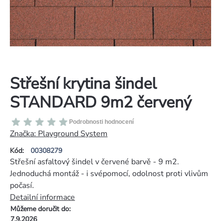
Střešní krytina šindel
STANDARD 9m2 červený
Průměrné
Podrobnosti hodnocení
hodnocení
Značka:
Playground System
produktu
Kód:
00308279
je
Střešní asfaltový šindel v červené barvě - 9 m2.
0,0
Jednoduchá montáž - i svépomocí, odolnost proti vlivům
z
počasí.
5
Detailní informace
hvězdiček.
Můžeme doručit do:
7.9.2026