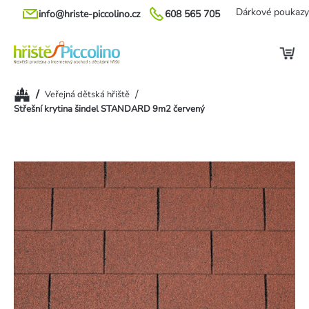
Přejít
Dárkové poukazy
info@hriste-piccolino.cz
608 565 705
na
obsah
Domů
/
/
Veřejná dětská hřiště
Střešní krytina šindel STANDARD 9m2 červený