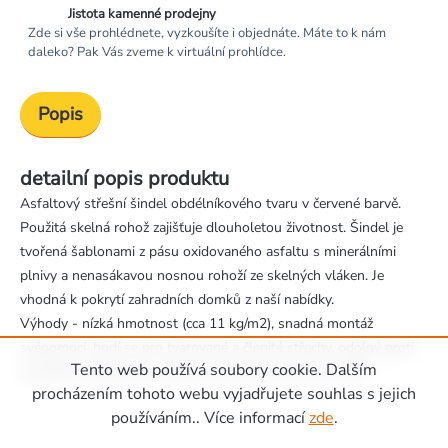
Jistota kamenné prodejny
Zde si vše prohlédnete, vyzkoušíte i objednáte. Máte to k nám
daleko? Pak Vás zveme k virtuální prohlídce.
Popis
detailní popis produktu
Asfaltový střešní šindel obdélníkového tvaru v červené barvě.
Použitá skelná rohož zajišťuje dlouholetou životnost. Šindel je
tvořená šablonami z pásu oxidovaného asfaltu s minerálními
plnivy a nenasákavou nosnou rohoží ze skelných vláken. Je
vhodná k pokrytí zahradních domků z naší nabídky.
Výhody - nízká hmotnost (cca 11 kg/m2), snadná montáž
svépomocí ,hodí se pro tvarované a členité střechy, odolný proti
Tento web používá soubory cookie. Dalším
krupobití, vhodný pro střechy se sklonem od 15° do 90°.
Zápatí
procházením tohoto webu vyjadřujete souhlas s jejich
používáním.. Více informací
zde
.