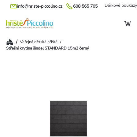
Přejít
Dárkové poukazy
info@hriste-piccolino.cz
608 565 705
na
obsah
Domů
/
/
Veřejná dětská hřiště
Střešní krytina šindel STANDARD 15m2 černý