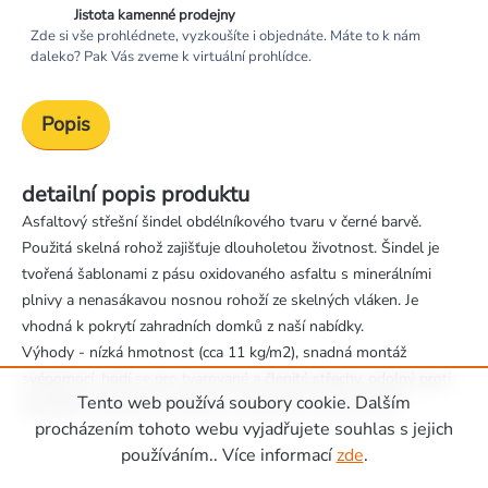
Jistota kamenné prodejny
Zde si vše prohlédnete, vyzkoušíte i objednáte. Máte to k nám
daleko? Pak Vás zveme k virtuální prohlídce.
Popis
detailní popis produktu
Asfaltový střešní šindel obdélníkového tvaru v černé barvě.
Použitá skelná rohož zajišťuje dlouholetou životnost. Šindel je
tvořená šablonami z pásu oxidovaného asfaltu s minerálními
plnivy a nenasákavou nosnou rohoží ze skelných vláken. Je
vhodná k pokrytí zahradních domků z naší nabídky.
Výhody - nízká hmotnost (cca 11 kg/m2), snadná montáž
svépomocí ,hodí se pro tvarované a členité střechy, odolný proti
Tento web používá soubory cookie. Dalším
krupobití, vhodný pro střechy se sklonem od 15° do 90°.
Zápatí
procházením tohoto webu vyjadřujete souhlas s jejich
používáním.. Více informací
zde
.