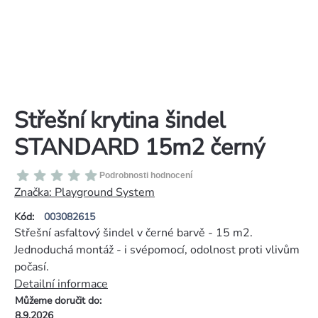
Střešní krytina šindel
STANDARD 15m2 černý
Průměrné
Podrobnosti hodnocení
hodnocení
Značka:
Playground System
produktu
Kód:
003082615
je
Střešní asfaltový šindel v černé barvě - 15 m2.
0,0
Jednoduchá montáž - i svépomocí, odolnost proti vlivům
z
počasí.
5
Detailní informace
hvězdiček.
Můžeme doručit do:
8.9.2026