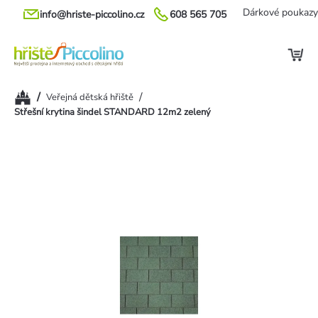
Přejít
Dárkové poukazy
info@hriste-piccolino.cz
608 565 705
na
obsah
Domů
/
/
Veřejná dětská hřiště
Střešní krytina šindel STANDARD 12m2 zelený