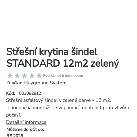
Střešní krytina šindel
STANDARD 12m2 zelený
Průměrné
Podrobnosti hodnocení
hodnocení
Značka:
Playground System
produktu
Kód:
003082812
je
Střešní asfaltový šindel v zelené barvě - 12 m2.
0,0
Jednoduchá montáž - i svépomocí, odolnost proti vlivům
z
počasí.
5
Detailní informace
hvězdiček.
Můžeme doručit do:
8.9.2026