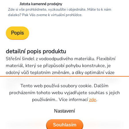
Jistota kamenné prodejny
Zde si vše prohlédnete, vyzkoušíte i objednáte. Máte to k nám
daleko? Pak Vás zveme k virtuální prohlídce.
Popis
detailní popis produktu
Střešní šindel z vodoodpudivého materiálu. Flexibilní
materiál, který se přizpůsobí pohybu konstrukce, je
odolný vůči teplotním změnám, a díky optimální váze
nezatěžuje konstrukci střechy. Černé provedení. Balení
Tento web používá soubory cookie. Dalším
6m2.
Zápatí
procházením tohoto webu vyjadřujete souhlas s jejich
používáním.. Více informací
zde
.
Nastavení
Souhlasím
Copyright 2026
Hřiště Piccolino - dětská hřiště a domečky
. Všechna práva