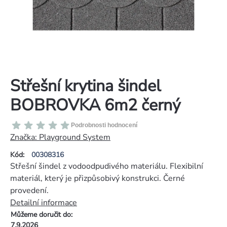
Střešní krytina šindel
BOBROVKA 6m2 černý
Průměrné
Podrobnosti hodnocení
hodnocení
Značka:
Playground System
produktu
Kód:
00308316
je
Střešní šindel z vodoodpudivého materiálu. Flexibilní
0,0
materiál, který je přizpůsobivý konstrukci. Černé
z
provedení.
5
Detailní informace
hvězdiček.
Můžeme doručit do:
7.9.2026