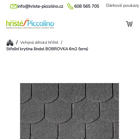
Přejít
Dárkové poukazy
info@hriste-piccolino.cz
608 565 705
na
obsah
Domů
/
/
Veřejná dětská hřiště
Střešní krytina šindel BOBROVKA 6m2 černý