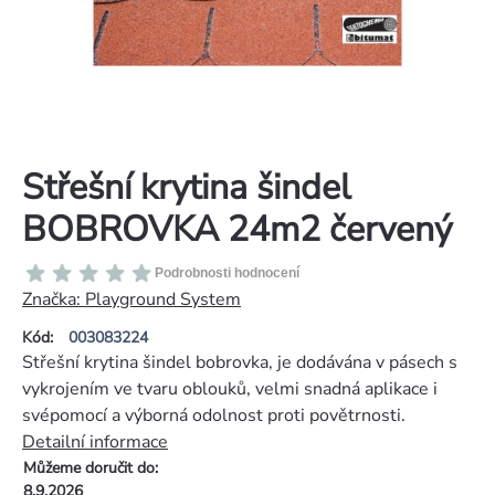
Střešní krytina šindel
BOBROVKA 24m2 červený
Průměrné
Podrobnosti hodnocení
hodnocení
Značka:
Playground System
produktu
Kód:
003083224
je
Střešní krytina šindel bobrovka, je dodávána v pásech s
0,0
vykrojením ve tvaru oblouků, velmi snadná aplikace i
z
svépomocí a výborná odolnost proti povětrnosti.
5
Detailní informace
hvězdiček.
Můžeme doručit do:
8.9.2026