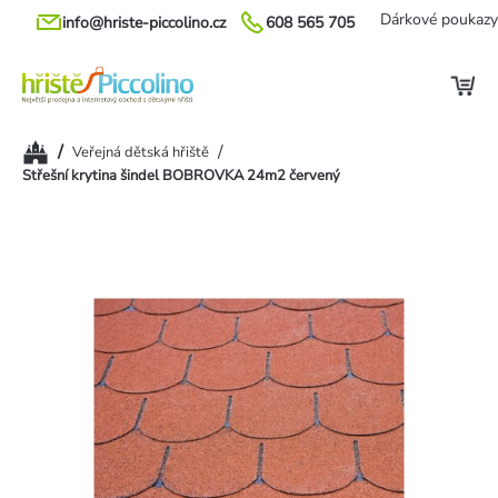
Přejít
Dárkové poukazy
info@hriste-piccolino.cz
608 565 705
na
obsah
Domů
/
/
Veřejná dětská hřiště
Střešní krytina šindel BOBROVKA 24m2 červený