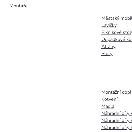
Montáže
Městský mobil
Lavičky
,
Piknikové stol
Odpadkové ko
Altány
,
Ploty
Montážní doplň
Kotvení
,
Madla
,
Náhradní díly
Náhradní díly 
Náhradní díly