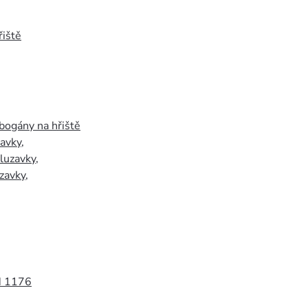
iště
bogány na hřiště
zavky
,
luzavky
,
zavky
,
N 1176