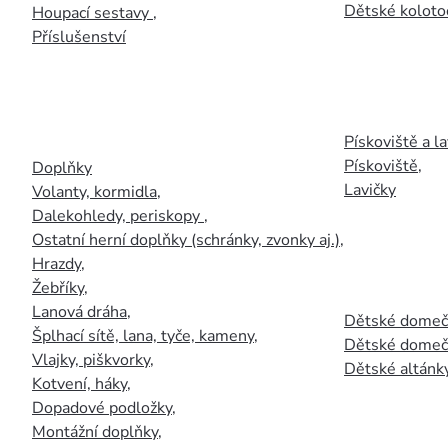
Dětské kolotoč
Houpací sestavy
,
Příslušenství
Pískoviště a la
Pískoviště
,
Doplňky
Lavičky
Volanty, kormidla
,
Dalekohledy, periskopy
,
Ostatní herní doplňky (schránky, zvonky aj.)
,
Hrazdy
,
Žebříky
,
Lanová dráha
,
Dětské domečk
Šplhací sítě, lana, tyče, kameny
,
Dětské domečk
Vlajky, piškvorky
,
Dětské altánky
Kotvení, háky
,
Dopadové podložky
,
Montážní doplňky
,