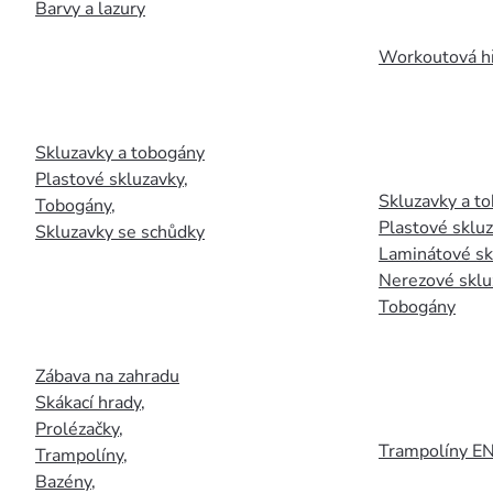
Barvy a lazury
Workoutová hř
Skluzavky a tobogány
Plastové skluzavky
,
Skluzavky a to
Tobogány
,
Plastové sklu
Skluzavky se schůdky
Laminátové sk
Nerezové sklu
Tobogány
Zábava na zahradu
Skákací hrady
,
Prolézačky
,
Trampolíny E
Trampolíny
,
Bazény
,