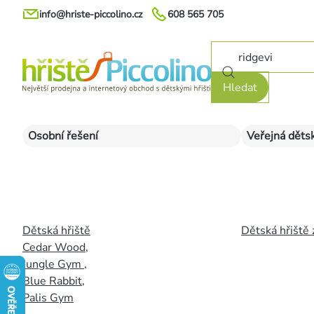
Přejít
info@hriste-piccolino.cz
608 565 705
na
obsah
Hledat
Osobní řešení
Veřejná dětsk
Dětská hřiště
Dětská hřiště 
Cedar Wood
,
Jungle Gym
,
Blue Rabbit
,
Palis Gym