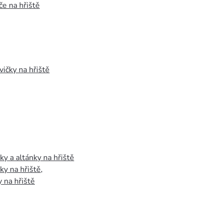
e na hřiště
vičky na hřiště
y a altánky na hřiště
y na hřiště
,
 na hřiště