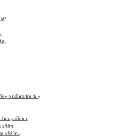
iář
y
,
še
,
ky a náhradní díly
 k houpačkám
,
k sítím
,
 ke věžím
,