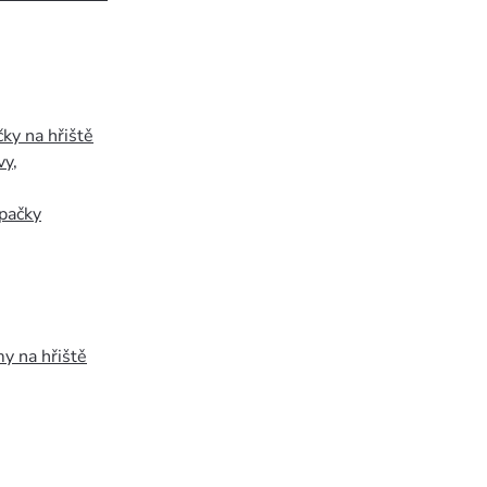
ky na hřiště
vy
,
pačky
y na hřiště