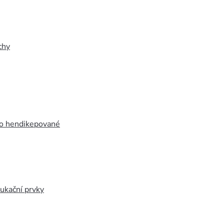
chy
ro hendikepované
ukační prvky