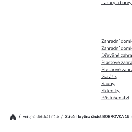
Lazury a barvy
Zahradní dom
Zahradní domk
Dřevěné zahr
Plastové zahr
Plechové zahr
Garáže
,
Sauny
,
Skleníky
,
Příslušenství
Domů
/
/
Veřejná dětská hřiště
Střešní krytina šindel BOBROVKA 15