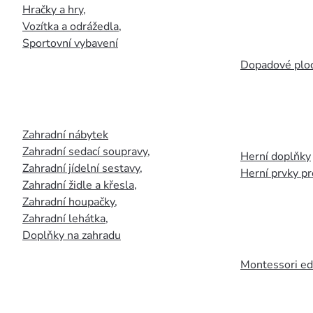
Hračky a hry
,
Vozítka a odrážedla
,
Sportovní vybavení
Dopadové plo
Zahradní nábytek
Zahradní sedací soupravy
,
Herní doplňky
Zahradní jídelní sestavy
,
Herní prvky p
Zahradní židle a křesla
,
Zahradní houpačky
,
Zahradní lehátka
,
Doplňky na zahradu
Montessori ed