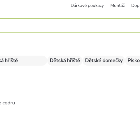
Dárkové poukazy
Montáž
Dop
á hřiště
Dětská hřiště
Dětské domečky
Písko
z cedru