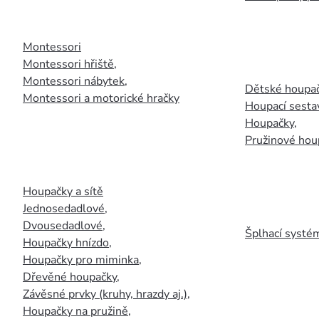
Montessori
Montessori hřiště
,
Montessori nábytek
,
Dětské houpač
Montessori a motorické hračky
Houpací sesta
Houpačky
,
Pružinové hou
Houpačky a sítě
Jednosedadlové
,
Dvousedadlové
,
Šplhací systém
Houpačky hnízdo
,
Houpačky pro miminka
,
Dřevěné houpačky
,
Závěsné prvky (kruhy, hrazdy aj.)
,
Houpačky na pružině
,