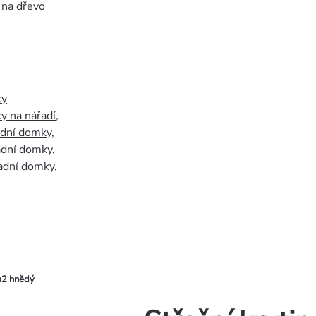
 na dřevo
ky
y na nářadí
,
adní domky
,
adní domky
,
adní domky
,
m2 hnědý