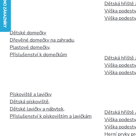
Dětská hřiště
Výška podesty
Výška podesty
Dětské domečky
Dřevěné domečky na zahradu
,
Plastové domečky
,
Příslušenství k domečkům
Dětská hřiště 
Výška podesty
Výška podesty
Pískoviště a lavičky
Dětská pískoviště
,
Dětské lavičky a nábytek
,
Dětská hřiště
Příslušenství k pískovištím a lavičkám
Výška podesty
Výška podesty
Herní prvky pr