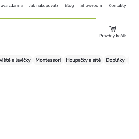
rava zdarma
Jak nakupovat?
Blog
Showroom
Kontakty
Prázdný košík
viště a lavičky
Montessori
Houpačky a sítě
Doplňky
Sklu