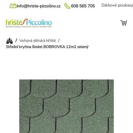
Přejít
Dárkové poukazy
info@hriste-piccolino.cz
608 565 705
na
obsah
Domů
/
/
Veřejná dětská hřiště
Střešní krytina šindel BOBROVKA 12m2 zelený