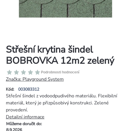
Střešní krytina šindel
BOBROVKA 12m2 zelený
Průměrné
Podrobnosti hodnocení
hodnocení
Značka:
Playground System
produktu
Kód:
003083312
je
Střešní šindel z vodoodpudivého materiálu. Flexibilní
0,0
materiál, který je přizpůsobivý konstrukci. Zelené
z
provedení.
5
Detailní informace
hvězdiček.
Můžeme doručit do:
8.9.2026