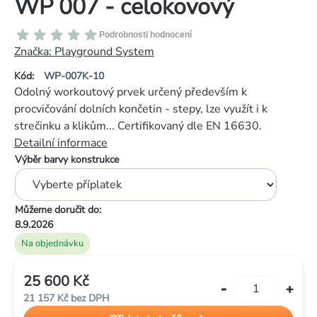
WP 007 - celokovový
Průměrné
Podrobnosti hodnocení
hodnocení
Značka:
Playground System
produktu
Kód:
WP-007K-10
je
Odolný workoutový prvek určený především k
0,0
procvičování dolních končetin - stepy, lze využít i k
z
strečinku a klikům... Certifikovaný dle EN 16630.
5
Detailní informace
hvězdiček.
Výběr barvy konstrukce
Můžeme doručit do:
8.9.2026
Na objednávku
25 600 Kč
Měrná
21 157 Kč
bez DPH
cena: