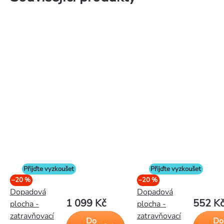
Přijďte vyzkoušet
Přijďte vyzkoušet
–20 %
–20 %
Dopadová
Dopadová
1 099 Kč
552 K
plocha -
plocha -
zatravňovací
zatravňovací
Do
Do