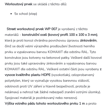
Workoutový prvek
se skládá z těchto dílů:
5x schod (step)
Street
workoutový prvek WP 007
je vyrobený z těchto
materiálů -
konstrukční oceli (kovový profil 100 x 100 x 3 mm)
,
která je proti korozi chráněna povrchovou úpravou
zinkováním
,
čímž se docílí velmi výrazného prodloužení životnosti herního
prvku a vypalovanou barvou KOMAXIT dle odstínu RAL. Tyto
konstrukce jsou kotveny na betonové patky. Veškeré další kovové
prvky jsou také upravovány zinkováním a vypalovanou barvou
KOMAXIT dle odstínu RAL. Veškeré ostatní části jsou vyrobeny
z
vysoce kvalitního plastu HDPE
(vysokotlaký, celoprobarvený
polyetylen, který se vyznačuje vysokou barevnou stálostí,
odolnosti proti UV záření a hlavně bezpečností, protože je
nelámavý a nehrozí tak žádné nebezpečí zranění ostrými úlomky).
Spojovací materiál je pozinkovaný nebo nerezový.
Výška volného pádu tohoto workoutového prvku 1 m
a proto