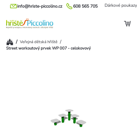
Přejít
Dárkové poukazy
info@hriste-piccolino.cz
608 565 705
na
obsah
Domů
/
/
Veřejná dětská hřiště
Street workoutový prvek WP 007 - celokovový