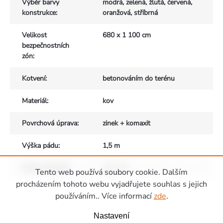
Výběr barvy
modrá, zelená, žlutá, červená,
konstrukce
:
oranžová, stříbrná
Velikost
680 x 1 100 cm
bezpečnostních
zón
:
Kotvení
:
betonováním do terénu
Materiál
:
kov
Povrchová úprava
:
zinek + komaxit
Výška pádu
:
1,5 m
Počet uživatelů
:
max. 16
Tento web používá soubory cookie. Dalším
Zápatí
procházením tohoto webu vyjadřujete souhlas s jejich
používáním.. Více informací
zde
.
Nastavení