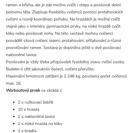
ramen a břicha, ale je zde možno cvičit i stepy a posilovat dolní
polovinu těla. Zlepšuje flexibilitu cvičenců pomocí protahovacích
cvičení a rozvíjí koordinaci pohybu. Na hrazdách je možné cvičit
stejně jako v interiéru gymnastické prvky, na nízké hrazdě cvičit
kliky nebo posilovat nohy. Na této sestavě mohou cvičenci
provádět silová cvičení, lezení, protahování, přitahování a různá
procvičování ramen. Sestava je doplněna ještě o dvě posilovací
nakloněné lavice.
Posilování je vždy třeba přizpůsobit fyzického stavu cvičící osoby.
Budete-li cítit jakoukoliv bolest, cvičení přerušte.
Maximální hmotnost zatížení je 1 248 kg, povolený počet cvičenců
max. 16.
Workoutový prvek
se skládá z:
2 x ručkovací žebřík
10 x hrazda
2 x nakloněná lavice
2 x nízká hrazda na kliky
1 x bradla