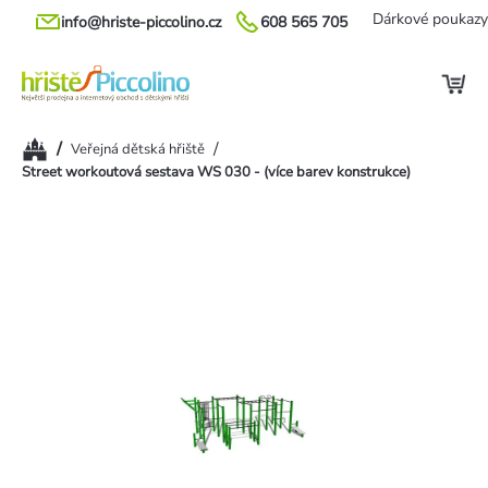
Přejít
Dárkové poukazy
info@hriste-piccolino.cz
608 565 705
na
obsah
Domů
/
/
Veřejná dětská hřiště
Street workoutová sestava WS 030 - (více barev konstrukce)