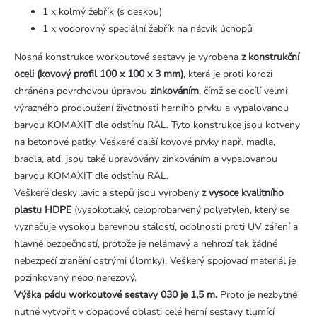
1 x kolmý žebřík (s deskou)
1 x vodorovný speciální žebřík na nácvik úchopů
Nosná konstrukce workoutové sestavy je vyrobena
z konstrukční
oceli (kovový profil 100 x 100 x 3 mm)
, která je proti korozi
chráněna povrchovou úpravou
zinkováním
, čímž se docílí velmi
výrazného prodloužení životnosti herního prvku a vypalovanou
barvou KOMAXIT dle odstínu RAL. Tyto konstrukce jsou kotveny
na betonové patky. Veškeré další kovové prvky např. madla,
bradla, atd. jsou také upravovány zinkováním a vypalovanou
barvou KOMAXIT dle odstínu RAL.
Veškeré desky lavic a stepů jsou vyrobeny
z vysoce kvalitního
plastu HDPE
(vysokotlaký, celoprobarvený polyetylen, který se
vyznačuje vysokou barevnou stálostí, odolnosti proti UV záření a
hlavně bezpečností, protože je nelámavý a nehrozí tak žádné
nebezpečí zranění ostrými úlomky). Veškerý spojovací materiál je
pozinkovaný nebo nerezový.
Výška pádu workoutové sestavy 030 je 1,5 m.
Proto je nezbytně
nutné vytvořit v dopadové oblasti celé herní sestavy tlumící