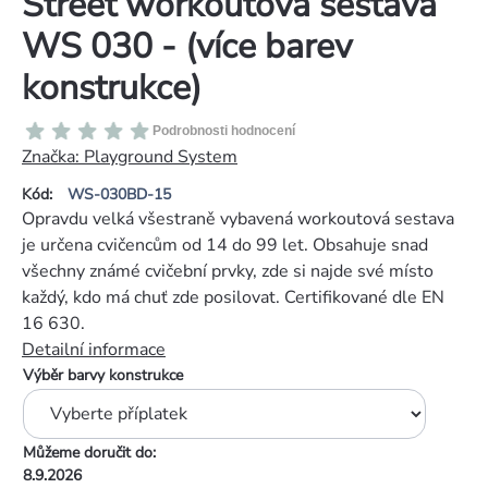
Street workoutová sestava
WS 030 - (více barev
konstrukce)
Průměrné
Podrobnosti hodnocení
hodnocení
Značka:
Playground System
produktu
Kód:
WS-030BD-15
je
Opravdu velká všestraně vybavená workoutová sestava
0,0
je určena cvičencům od 14 do 99 let. Obsahuje snad
z
všechny známé cvičební prvky, zde si najde své místo
5
každý, kdo má chuť zde posilovat. Certifikované dle EN
hvězdiček.
16 630.
Detailní informace
Výběr barvy konstrukce
Můžeme doručit do:
8.9.2026