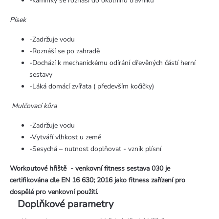
-kamínky se roznáší do okolního trávníku
Písek
-Zadržuje vodu
-Roznáší se po zahradě
-Dochází k mechanickému odírání dřevěných částí herní
sestavy
-Láká domácí zvířata ( především kočičky)
Mulčovací kůra
-Zadržuje vodu
-Vytváří vlhkost u země
-Sesychá – nutnost doplňovat - vznik plísní
Workoutové hřiště - venkovní fitness sestava 030 je
certifikována dle EN 16 630; 2016 jako fitness zařízení pro
dospělé pro venkovní použití.
Doplňkové parametry