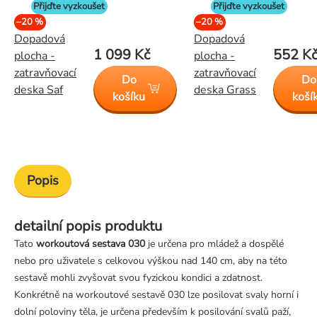
Přijďte vyzkoušet
Přijďte vyzkoušet
–20 %
–20 %
Dopadová
Dopadová
1 099 Kč
552 K
plocha -
plocha -
zatravňovací
zatravňovací
Do
Do
deska Saf
deska Grass
košíku
koší
Popis
detailní popis produktu
Tato
workoutová sestava 030
je určena pro mládež a dospělé
nebo pro uživatele s celkovou výškou nad 140 cm, aby na této
sestavě mohli zvyšovat svou fyzickou kondici a zdatnost.
Konkrétně na workoutové sestavě 030 lze posilovat svaly horní i
dolní poloviny těla, je určena především k posilování svalů paží,