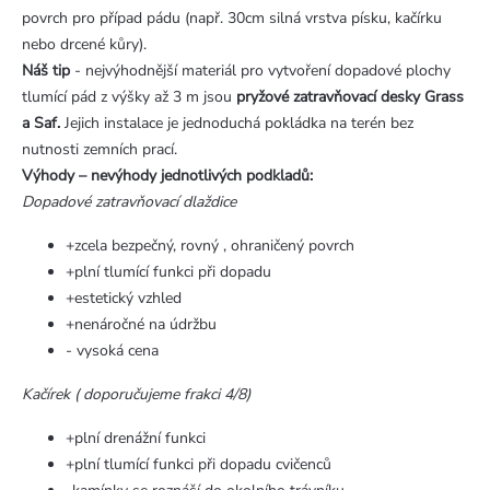
povrch pro případ pádu (např. 30cm silná vrstva písku, kačírku
nebo drcené kůry).
Náš tip
- nejvýhodnější materiál pro vytvoření dopadové plochy
tlumící pád z výšky až 3 m jsou
pryžové zatravňovací desky Grass
a Saf.
Jejich instalace je jednoduchá pokládka na terén bez
nutnosti zemních prací.
Výhody – nevýhody jednotlivých podkladů:
Dopadové zatravňovací dlaždice
+zcela bezpečný, rovný , ohraničený povrch
+plní tlumící funkci při dopadu
+estetický vzhled
+nenáročné na údržbu
- vysoká cena
Kačírek ( doporučujeme frakci 4/8)
+plní drenážní funkci
+plní tlumící funkci při dopadu cvičenců