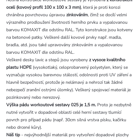
oceli (kovový profil 100 x 100 x 3 mm)
, která je proti korozi
chráněna povrchovou úpravou
zinkováním
, čímž se docílí velmi
výrazného prodloužení životnosti herního prvku a vypalovanou
barvou KOMAXIT dle odstínu RAL. Tyto konstrukce jsou kotveny
na betonové patky. Veškeré další kovové prvky např. madla,
bradla, atd. jsou také upravovány zinkováním a vypalovanou
barvou KOMAXIT dle odstínu RAL.
Veškeré desky lavic a stepů jsou vyrobeny
z vysoce kvalitního
plastu HDPE
(vysokotlaký, celoprobarvený polyetylen, který se
vyznačuje vysokou barevnou stálostí, odolnosti proti UV záření a
hlavně bezpečností, protože je nelámavý a nehrozí tak žádné
nebezpečí zranění ostrými úlomky). Veškerý spojovací materiál je
pozinkovaný nebo nerezový.
Výška pádu workoutové sestavy 025 je 1,5 m.
Proto je nezbytně
nutné vytvořit v dopadové oblasti celé herní sestavy tlumící
povrch pro případ pádu (např. 30cm silná vrstva písku, kačírku
nebo drcené kůry).
Náš tip
- nejvýhodnější materiál pro vytvoření dopadové plochy