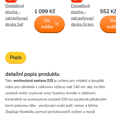
Dopadová
Dopadová
1 099 Kč
552 K
plocha -
plocha -
zatravňovací
zatravňovací
Do
Do
deska Saf
deska Grass
košíku
koší
Popis
detailní popis produktu
Tato
workoutová sestava 025
je určena pro mládež a dospělé
nebo pro uživatele s celkovou výškou nad 140 cm, aby na této
sestavě mohli zvyšovat svou fyzickou kondici a zdatnost.
Konkrétně na workoutové sestavě 025 lze posilovat především
horní polovinu těla - posilování svalů paží, ramen a břicha.
Zlepšuje flexibilitu pomocí protahovacích cvičení a rozvíjí