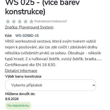
WS 025 - (více barev
konstrukce)
Průměrné
Podrobnosti hodnocení
hodnocení
Značka:
Playground System
produktu
Kód:
WS-025BD-15
je
Větší workoutová sestava, která svým tvarem vybízí
0,0
nejen k posilování, ale lze zde cvičit i zdolávání dráhy
z
několika cvičebních prvků za sebou. Obsahuje - několik
5
typů hrazd, 2 x ručkovací žebřík, svislý žebřík, bradla......
hvězdiček.
Certifikované dle EN 16 630.
Detailní informace
Výběr barvy konstrukce
Můžeme doručit do:
8.9.2026
Na objednávku