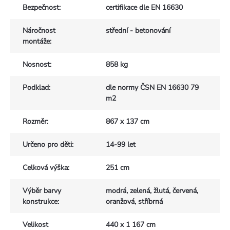
Bezpečnost
:
certifikace dle EN 16630
Náročnost
střední - betonování
montáže
:
Nosnost
:
858 kg
Podklad
:
dle normy ČSN EN 16630 79
m2
Rozměr
:
867 x 137 cm
Určeno pro děti
:
14-99 let
Celková výška
:
251 cm
Výběr barvy
modrá, zelená, žlutá, červená,
konstrukce
:
oranžová, stříbrná
Velikost
440 x 1 167 cm