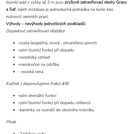
tlumící pád z výšky až 3 m jsou
pryžové zatravňovací desky Grass
a Saf.
Jejich instalace je jednoduchá pokládka na terén bez
nutnosti zemních prací.
Výhody – nevýhody jednotlivých podkladů:
Dopadové zatravňovací dlaždice
+zcela bezpečný, rovný , ohraničený povrch
+plní tlumící funkci při dopadu
+estetický vzhled
+nenáročné na údržbu
- vysoká cena
Kačírek ( doporučujeme frakci 4/8)
+plní drenážní funkci
+plní tlumící funkci při dopadu cvičenců
-kamínky se roznáší do okolního trávníku
Písek
-Zadržuje vodu