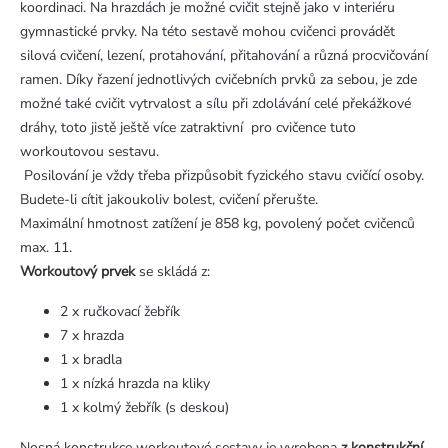
koordinaci. Na hrazdách je možné cvičit stejně jako v interiéru
gymnastické prvky. Na této sestavě mohou cvičenci provádět
silová cvičení, lezení, protahování, přitahování a různá procvičování
ramen. Díky řazení jednotlivých cvičebních prvků za sebou, je zde
možné také cvičit vytrvalost a sílu při zdolávání celé překážkové
dráhy, toto jistě ještě více zatraktivní pro cvičence tuto
workoutovou sestavu.
Posilování je vždy třeba přizpůsobit fyzického stavu cvičící osoby.
Budete-li cítit jakoukoliv bolest, cvičení přerušte.
Maximální hmotnost zatížení je 858 kg, povolený počet cvičenců
max. 11.
Workoutový prvek
se skládá z:
2 x ručkovací žebřík
7 x hrazda
1 x bradla
1 x nízká hrazda na kliky
1 x kolmý žebřík (s deskou)
Nosná konstrukce workoutové sestavy je vyrobena
z konstrukční