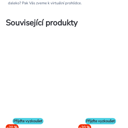
daleko? Pak Vás zveme k virtuální prohlídce.
Související produkty
Přijďte vyzkoušet
Přijďte vyzkoušet
–20 %
–20 %