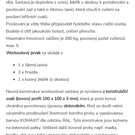
těla. Sestava je doplněna o svislý žebřík s deskou k protahování a
posilování zad a také o šikmou lavici, která slouží k cvičení na
posílení břišních svalů.
Posilování je vždy třeba přizpůsobit fyzického stavu cvičící osoby.
Budete-li cítit jakoukoliv bolest, cvičení přerušte.
Maximální hmotnost zatížení je 390 kg, povolený počet cvičenců
max. 5.
Workoutový prvek
se skládá z:
1 x šikmá lavice
3 x hrazda
1 x kolmý žebřík (s deskou)
Nosná konstrukce workoutové sestavy je vyrobena
z konstrukční
oceli (kovový profil 100 x 100 x 3 mm)
, která je proti korozi
chráněna povrchovou úpravou
zinkováním
, čímž se docílí velmi
výrazného prodloužení životnosti herního prvku a vypalovanou
barvou KOMAXIT dle odstínu RAL. Tyto konstrukce jsou kotveny
na betonové patky. Veškeré další kovové prvky např. madla,
bradla, atd. jsou také upravovány zinkováním a vypalovanou