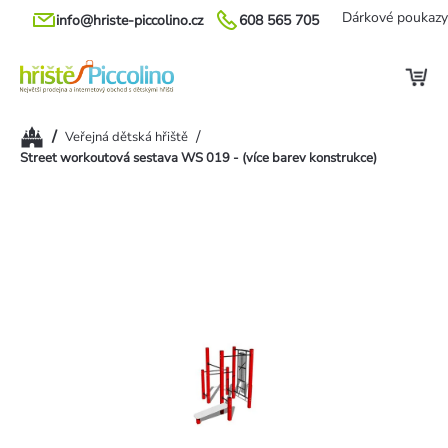
Přejít
Dárkové poukazy
info@hriste-piccolino.cz
608 565 705
na
obsah
Domů
/
/
Veřejná dětská hřiště
Street workoutová sestava WS 019 - (více barev konstrukce)