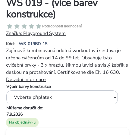
WS 019 - (více barev
konstrukce)
Průměrné
Podrobnosti hodnocení
hodnocení
Značka:
Playground System
produktu
Kód:
WS-019BD-15
je
Zajímavě kombinovaná odolná workoutová sestava je
0,0
určena cvičencům od 14 do 99 let. Obsahuje tyto
z
cvičební prvky - 3 x hrazdu, šikmou lavici a svislý žebřík s
5
deskou na protahování. Certifikované dle EN 16 630.
hvězdiček.
Detailní informace
Výběr barvy konstrukce
Můžeme doručit do:
7.9.2026
Na objednávku