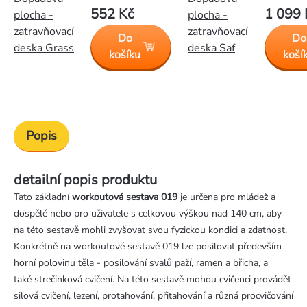
552 Kč
1 099 
plocha -
plocha -
zatravňovací
zatravňovací
Do
Do
deska Grass
deska Saf
košíku
koší
Popis
detailní popis produktu
Tato základní
workoutová sestava 019
je určena pro mládež a
dospělé nebo pro uživatele s celkovou výškou nad 140 cm, aby
na této sestavě mohli zvyšovat svou fyzickou kondici a zdatnost.
Konkrétně na workoutové sestavě 019 lze posilovat především
horní polovinu těla - posilování svalů paží, ramen a břicha, a
také strečinková cvičení. Na této sestavě mohou cvičenci provádět
silová cvičení, lezení, protahování, přitahování a různá procvičování