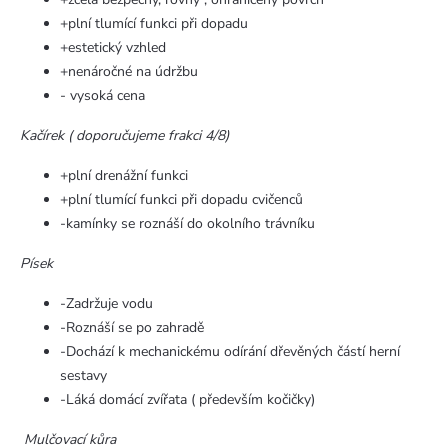
+plní tlumící funkci při dopadu
+estetický vzhled
+nenáročné na údržbu
- vysoká cena
Kačírek ( doporučujeme frakci 4/8)
+plní drenážní funkci
+plní tlumící funkci při dopadu cvičenců
-kamínky se roznáší do okolního trávníku
Písek
-Zadržuje vodu
-Roznáší se po zahradě
-Dochází k mechanickému odírání dřevěných částí herní
sestavy
-Láká domácí zvířata ( především kočičky)
Mulčovací kůra