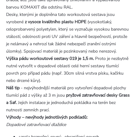
barvou KOMAXIT dle odstínu RAL.
Desky, kterými je doplněna tato workoutová sestava jsou
vyrobené
z vysoce kvalitního plastu HDPE
(vysokotlaký,
celoprobarvený polyetylen, který se vyznačuje vysokou barevnou
stálostí, odolnosti proti UV záření a hlavně bezpečností, protože
je nelámavý a nehrozí tak žádné nebezpečí zranění ostrými
úlomky). Spojovací materiál je pozinkovaný nebo nerezový.
Výška pádu workoutové sestavy 019 je 1,5 m.
Proto je nezbytně
nutné vytvořit v dopadové oblasti celé herní sestavy tlumící
povrch pro případ pádu (např. 30cm silná vrstva písku, kačírku
nebo drcené kůry).
Náš tip
- nejvýhodnější materiál pro vytvoření dopadové plochy
tlumící pád z výšky až 3 m jsou
pryžové zatravňovací desky Grass
a Saf.
Jejich instalace je jednoduchá pokládka na terén bez
nutnosti zemních prací.
Výhody – nevýhody jednotlivých podkladů:
Dopadové zatravňovací dlaždice
+zcela bezpečný, rovný , ohraničený povrch