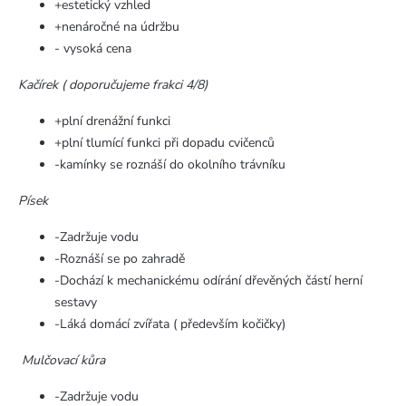
+estetický vzhled
+nenáročné na údržbu
- vysoká cena
Kačírek ( doporučujeme frakci 4/8)
+plní drenážní funkci
+plní tlumící funkci při dopadu cvičenců
-kamínky se roznáší do okolního trávníku
Písek
-Zadržuje vodu
-Roznáší se po zahradě
-Dochází k mechanickému odírání dřevěných částí herní
sestavy
-Láká domácí zvířata ( především kočičky)
Mulčovací kůra
-Zadržuje vodu