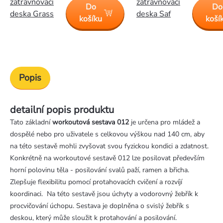
zatravňovací
zatravňovací
Do
Do
deska Grass
deska Saf
košíku
koší
Popis
detailní popis produktu
Tato základní
workoutová sestava 012
je určena pro mládež a
dospělé nebo pro uživatele s celkovou výškou nad 140 cm, aby
na této sestavě mohli zvyšovat svou fyzickou kondici a zdatnost.
Konkrétně na workoutové sestavě 012 lze posilovat především
horní polovinu těla - posilování svalů paží, ramen a břicha.
Zlepšuje flexibilitu pomocí protahovacích cvičení a rozvíjí
koordinaci. Na této sestavě jsou úchyty a vodorovný žebřík k
procvičování úchopu. Sestava je doplněna o svislý žebřík s
deskou, který může sloužit k protahování a posilování.