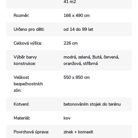
41 m2
Rozměr
:
166 x 490 cm
Určeno pro děti
:
od 14 do 99 let
Celková výška
:
226 cm
Výběr barvy
modrá, zelená, žlutá, červená,
konstrukce
:
oranžová, stříbrná
Velikost
550 x 850 cm
bezpečnostních
zón
:
Kotvení
:
betonováním stojek do terénu
Materiál
:
kov
Povrchová úprava
:
zinek + komaxit