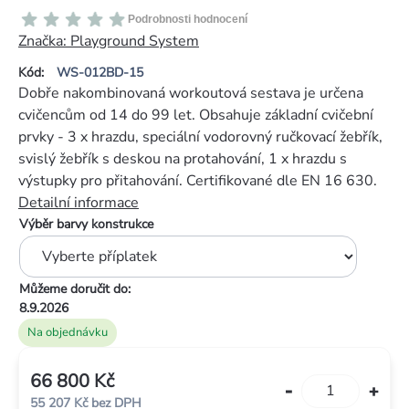
Průměrné
Podrobnosti hodnocení
hodnocení
Značka:
Playground System
produktu
Kód:
WS-012BD-15
je
Dobře nakombinovaná workoutová sestava je určena
0,0
cvičencům od 14 do 99 let. Obsahuje základní cvičební
z
prvky - 3 x hrazdu, speciální vodorovný ručkovací žebřík,
5
svislý žebřík s deskou na protahování, 1 x hrazdu s
hvězdiček.
výstupky pro přitahování. Certifikované dle EN 16 630.
Detailní informace
Výběr barvy konstrukce
Můžeme doručit do:
8.9.2026
Na objednávku
66 800 Kč
Měrná
55 207 Kč
bez DPH