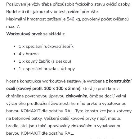
Posilování je vždy třeba přizpůsobit fyzického stavu cvičící osoby.
Budete-li cítit jakoukoliv bolest, cvičení přerušte.
Maximální hmotnost zatížení je 546 kg, povolený počet cvičenců
max. 7.
Workoutový prvek
se skládá z:
1 x speciální ručkovací žebřík
4 x hrazda
1 x kolmý žebřík (s deskou)
1 x speciální hrazda s úchopy
Nosná konstrukce workoutové sestavy je vyrobena
z konstrukční
oceli (kovový profil 100 x 100 x 3 mm)
, která je proti korozi
chráněna povrchovou úpravou
zinkováním
, čímž se docílí velmi
výrazného prodloužení životnosti herního prvku a vypalovanou
barvou KOMAXIT dle odstínu RAL. Tyto konstrukce jsou kotveny
na betonové patky. Veškeré další kovové prvky např. madla,
bradla, atd. jsou také upravovány zinkováním a vypalovanou
barvou KOMAXIT dle odstínu RAL.