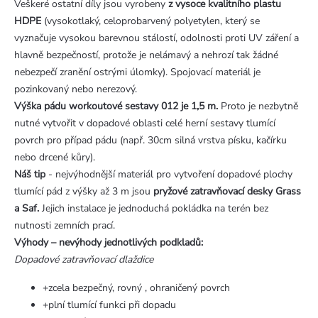
Veškeré ostatní díly jsou vyrobeny
z vysoce kvalitního plastu
HDPE
(vysokotlaký, celoprobarvený polyetylen, který se
vyznačuje vysokou barevnou stálostí, odolnosti proti UV záření a
hlavně bezpečností, protože je nelámavý a nehrozí tak žádné
nebezpečí zranění ostrými úlomky). Spojovací materiál je
pozinkovaný nebo nerezový.
Výška pádu workoutové sestavy 012 je 1,5 m.
Proto je nezbytně
nutné vytvořit v dopadové oblasti celé herní sestavy tlumící
povrch pro případ pádu (např. 30cm silná vrstva písku, kačírku
nebo drcené kůry).
Náš tip
- nejvýhodnější materiál pro vytvoření dopadové plochy
tlumící pád z výšky až 3 m jsou
pryžové zatravňovací desky Grass
a Saf.
Jejich instalace je jednoduchá pokládka na terén bez
nutnosti zemních prací.
Výhody – nevýhody jednotlivých podkladů:
Dopadové zatravňovací dlaždice
+zcela bezpečný, rovný , ohraničený povrch
+plní tlumící funkci při dopadu