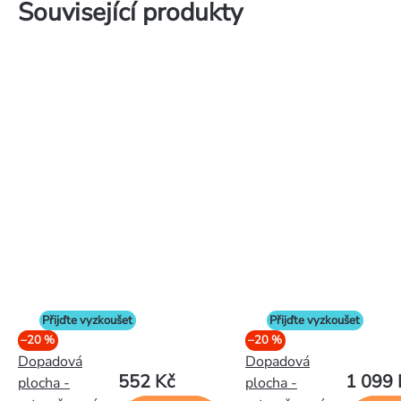
Související produkty
Přijďte vyzkoušet
Přijďte vyzkoušet
–20 %
–20 %
Dopadová
Dopadová
552 Kč
1 099 
plocha -
plocha -