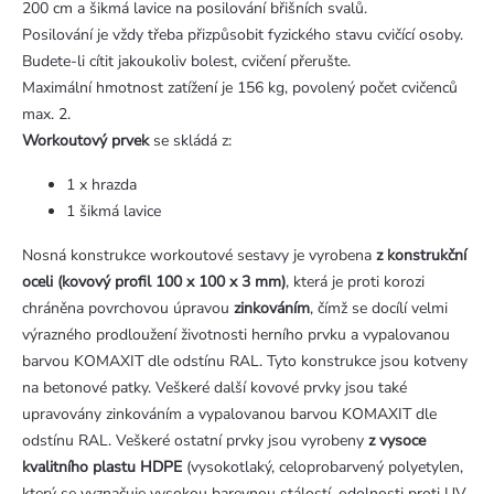
200 cm a šikmá lavice na posilování břišních svalů.
Posilování je vždy třeba přizpůsobit fyzického stavu cvičící osoby.
Budete-li cítit jakoukoliv bolest, cvičení přerušte.
Maximální hmotnost zatížení je 156 kg, povolený počet cvičenců
max. 2.
Workoutový prvek
se skládá z:
1 x hrazda
1 šikmá lavice
Nosná konstrukce workoutové sestavy je vyrobena
z konstrukční
oceli (kovový profil 100 x 100 x 3 mm)
, která je proti korozi
chráněna povrchovou úpravou
zinkováním
, čímž se docílí velmi
výrazného prodloužení životnosti herního prvku a vypalovanou
barvou KOMAXIT dle odstínu RAL. Tyto konstrukce jsou kotveny
na betonové patky. Veškeré další kovové prvky jsou také
upravovány zinkováním a vypalovanou barvou KOMAXIT dle
odstínu RAL. Veškeré ostatní prvky jsou vyrobeny
z vysoce
kvalitního plastu HDPE
(vysokotlaký, celoprobarvený polyetylen,
který se vyznačuje vysokou barevnou stálostí, odolnosti proti UV