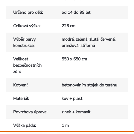
Určeno pro děti
:
od 14 do 99 let
Celková výška
:
226 cm
Výběr barvy
modrá, zelená, žlutá, červená,
konstrukce
:
oranžová, stříbrná
Velikost
550 x 650 cm
bezpečnostních
zón
:
Kotvení
:
betonováním stojek do terénu
Materiál
:
kov + plast
Povrchová úprava
:
zinek + komaxit
Výška pádu
:
1 m