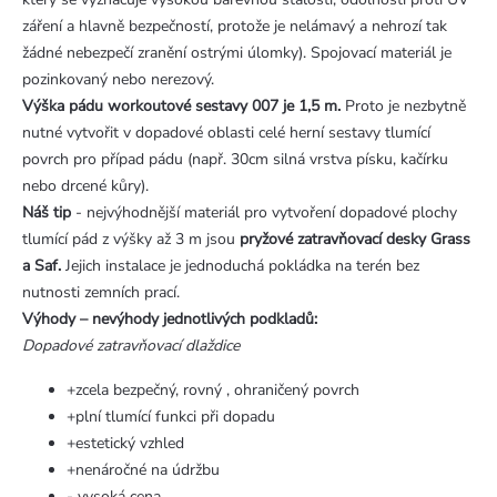
záření a hlavně bezpečností, protože je nelámavý a nehrozí tak
žádné nebezpečí zranění ostrými úlomky). Spojovací materiál je
pozinkovaný nebo nerezový.
Výška pádu workoutové sestavy 007 je 1,5 m.
Proto je nezbytně
nutné vytvořit v dopadové oblasti celé herní sestavy tlumící
povrch pro případ pádu (např. 30cm silná vrstva písku, kačírku
nebo drcené kůry).
Náš tip
- nejvýhodnější materiál pro vytvoření dopadové plochy
tlumící pád z výšky až 3 m jsou
pryžové zatravňovací desky Grass
a Saf.
Jejich instalace je jednoduchá pokládka na terén bez
nutnosti zemních prací.
Výhody – nevýhody jednotlivých podkladů:
Dopadové zatravňovací dlaždice
+zcela bezpečný, rovný , ohraničený povrch
+plní tlumící funkci při dopadu
+estetický vzhled
+nenáročné na údržbu
- vysoká cena