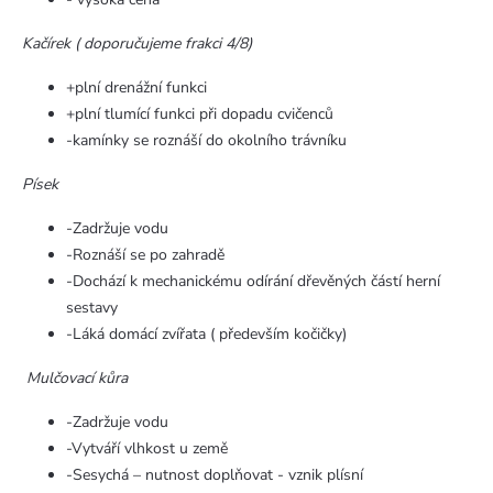
Kačírek ( doporučujeme frakci 4/8)
+plní drenážní funkci
+plní tlumící funkci při dopadu cvičenců
-kamínky se roznáší do okolního trávníku
Písek
-Zadržuje vodu
-Roznáší se po zahradě
-Dochází k mechanickému odírání dřevěných částí herní
sestavy
-Láká domácí zvířata ( především kočičky)
Mulčovací kůra
-Zadržuje vodu
-Vytváří vlhkost u země
-Sesychá – nutnost doplňovat - vznik plísní