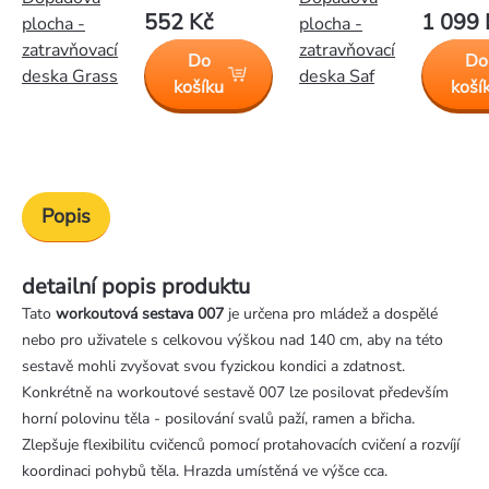
552 Kč
1 099 
plocha -
plocha -
zatravňovací
zatravňovací
Do
Do
deska Grass
deska Saf
košíku
koší
Popis
detailní popis produktu
Tato
workoutová sestava 007
je určena pro mládež a dospělé
nebo pro uživatele s celkovou výškou nad 140 cm, aby na této
sestavě mohli zvyšovat svou fyzickou kondici a zdatnost.
Konkrétně na workoutové sestavě 007 lze posilovat především
horní polovinu těla - posilování svalů paží, ramen a břicha.
Zlepšuje flexibilitu cvičenců pomocí protahovacích cvičení a rozvíjí
koordinaci pohybů těla. Hrazda umístěná ve výšce cca.