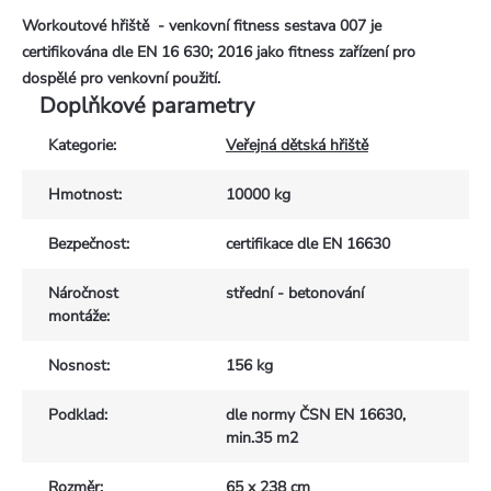
Workoutové hřiště - venkovní fitness sestava 007 je
certifikována dle EN 16 630; 2016 jako fitness zařízení pro
dospělé pro venkovní použití.
Doplňkové parametry
Kategorie
:
Veřejná dětská hřiště
Hmotnost
:
10000 kg
Bezpečnost
:
certifikace dle EN 16630
Náročnost
střední - betonování
montáže
:
Nosnost
:
156 kg
Podklad
:
dle normy ČSN EN 16630,
min.35 m2
Rozměr
:
65 x 238 cm