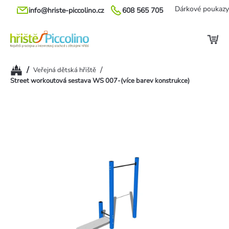
Přejít
Dárkové poukazy
info@hriste-piccolino.cz
608 565 705
na
obsah
Domů
/
/
Veřejná dětská hřiště
Street workoutová sestava WS 007-(více barev konstrukce)