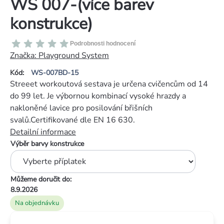
WS 007-(více barev
konstrukce)
Průměrné
Podrobnosti hodnocení
hodnocení
Značka:
Playground System
produktu
Kód:
WS-007BD-15
je
Streeet workoutová sestava je určena cvičencům od 14
0,0
do 99 let. Je výbornou kombinací vysoké hrazdy a
z
nakloněné lavice pro posilování břišních
5
svalů.Certifikované dle EN 16 630.
hvězdiček.
Detailní informace
Výběr barvy konstrukce
Můžeme doručit do:
8.9.2026
Na objednávku