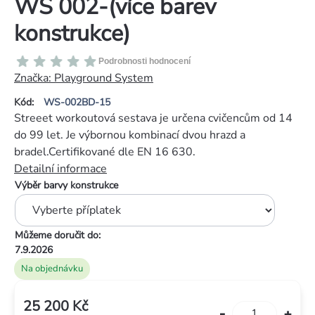
WS 002-(více barev
konstrukce)
Průměrné
Podrobnosti hodnocení
hodnocení
Značka:
Playground System
produktu
Kód:
WS-002BD-15
je
Streeet workoutová sestava je určena cvičencům od 14
0,0
do 99 let. Je výbornou kombinací dvou hrazd a
z
bradel.Certifikované dle EN 16 630.
5
Detailní informace
hvězdiček.
Výběr barvy konstrukce
Můžeme doručit do:
7.9.2026
Na objednávku
25 200 Kč
Měrná