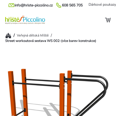
Přejít
Dárkové poukazy
info@hriste-piccolino.cz
608 565 705
na
obsah
Domů
/
/
Veřejná dětská hřiště
Street workoutová sestava WS 002-(více barev konstrukce)