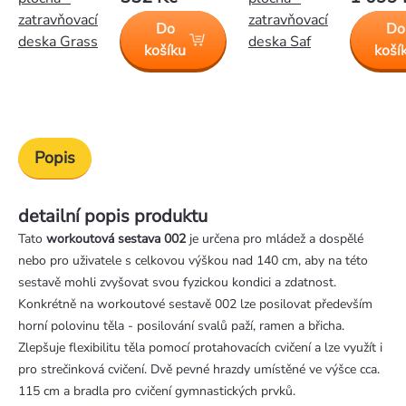
zatravňovací
zatravňovací
Do
Do
deska Grass
deska Saf
košíku
koší
Popis
detailní popis produktu
Tato
workoutová sestava 002
je určena pro mládež a dospělé
nebo pro uživatele s celkovou výškou nad 140 cm, aby na této
sestavě mohli zvyšovat svou fyzickou kondici a zdatnost.
Konkrétně na workoutové sestavě 002 lze posilovat především
horní polovinu těla - posilování svalů paží, ramen a břicha.
Zlepšuje flexibilitu těla pomocí protahovacích cvičení a lze využít i
pro strečinková cvičení. Dvě pevné hrazdy umístěné ve výšce cca.
115 cm a bradla pro cvičení gymnastických prvků.