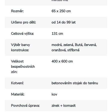
Rozměr
:
65 x 250 cm
Určeno pro děti
:
od 14 do 99 let
Celková výška
:
131 cm
Výběr barvy
modrá, zelená, žlutá, červená,
konstrukce
:
oranžová, stříbrná
Velikost
400 x 600 cm
bezpečnostních
zón
:
Kotvení
:
betonováním stojek do terénu
Materiál
:
kov
Povrchová úprava
:
zinek + komaxit