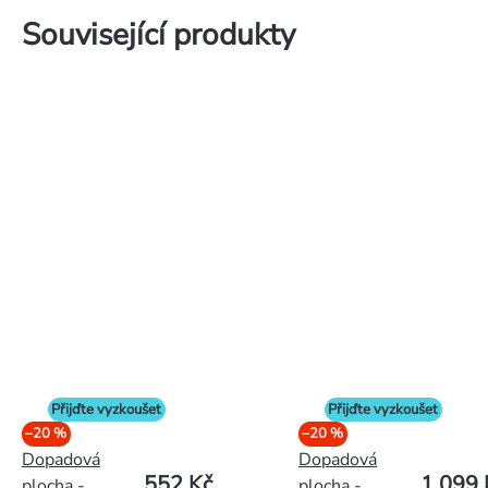
Související produkty
Přijďte vyzkoušet
Přijďte vyzkoušet
–20 %
–20 %
Dopadová
Dopadová
552 Kč
1 099 
plocha -
plocha -