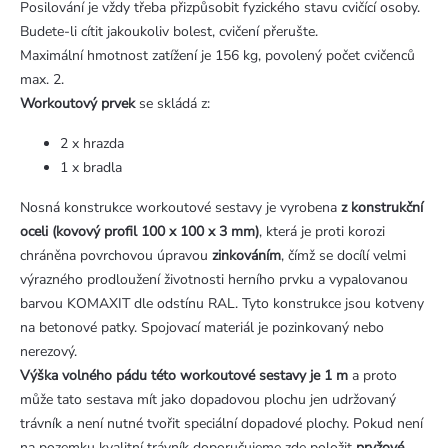
Posilování je vždy třeba přizpůsobit fyzického stavu cvičící osoby.
Budete-li cítit jakoukoliv bolest, cvičení přerušte.
Maximální hmotnost zatížení je 156 kg, povolený počet cvičenců
max. 2.
Workoutový prvek
se skládá z:
2 x hrazda
1 x bradla
Nosná konstrukce workoutové sestavy je vyrobena
z konstrukční
oceli (kovový profil 100 x 100 x 3 mm)
, která je proti korozi
chráněna povrchovou úpravou
zinkováním
, čímž se docílí velmi
výrazného prodloužení životnosti herního prvku a vypalovanou
barvou KOMAXIT dle odstínu RAL. Tyto konstrukce jsou kotveny
na betonové patky. Spojovací materiál je pozinkovaný nebo
nerezový.
Výška volného pádu této workoutové sestavy je 1 m
a proto
může tato sestava mít jako dopadovou plochu jen udržovaný
trávník a není nutné tvořit speciální dopadové plochy. Pokud není
na pozemku kvalitní trávník doporučujeme zde položit
pryžové