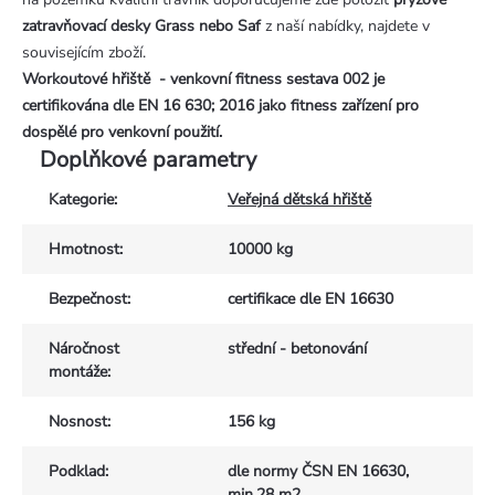
zatravňovací desky Grass nebo Saf
z naší nabídky, najdete v
souvisejícím zboží.
Workoutové hřiště - venkovní fitness sestava 002 je
certifikována dle EN 16 630; 2016 jako fitness zařízení pro
dospělé pro venkovní použití.
Doplňkové parametry
Kategorie
:
Veřejná dětská hřiště
Hmotnost
:
10000 kg
Bezpečnost
:
certifikace dle EN 16630
Náročnost
střední - betonování
montáže
:
Nosnost
:
156 kg
Podklad
:
dle normy ČSN EN 16630,
min.28 m2