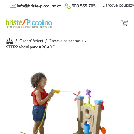
Přejít
Dárkové poukazy
info@hriste-piccolino.cz
608 565 705
na
obsah
Domů
/
/
/
Osobní řešení
Zábava na zahradu
STEP2 Vodní park ARCADE