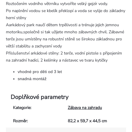
Roztočením vodního větrníku vytvoříte velký gejzír vody.
Po naplnění vodou se kbelík překlopí a voda se vylije do základny
herní stěny
Aarkádový park naučí dětem trpělivosti a trénuje jejich jemnou
motoriku,společně si tak užijete mnoho zábavných chvil. Zábavné
terče jsou umístěny na robustní stěně se širokou základnou pro
větší stabilitu a zachycení vody
Příslušenství arkádové stěny: 2 terče, vodní pistole s připojením
na zahradní hadici, 2 kelímky a nástavec ve tvaru kytičky
vhodné pro děti od 3 let
snadná montáž
Doplňkové parametry
Kategorie
:
Zábava na zahradu
Rozměr
:
82,2 x 59,7 x 44,5 cm