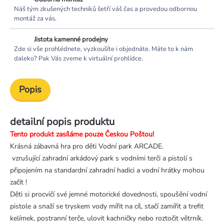
Náš tým zkušených techniků šetří váš čas a provedou odbornou
montáž za vás.
Jistota kamenné prodejny
Zde si vše prohlédnete, vyzkoušíte i objednáte. Máte to k nám
daleko? Pak Vás zveme k virtuální prohlídce.
Popis
detailní popis produktu
Tento produkt zasíláme pouze Českou Poštou!
Krásná zábavná hra pro děti Vodní park ARCADE.
vzrušující zahradní arkádový park s vodními terči a pistolí s
připojením na standardní zahradní hadici a vodní hrátky mohou
začít !
Děti si procvičí své jemné motorické dovednosti, spoušění vodní
pistole a snaží se tryskem vody mířit na cíl, stačí zamířit a trefit
kelímek, postranní terče, ulovit kachničky nebo roztočit větrník.