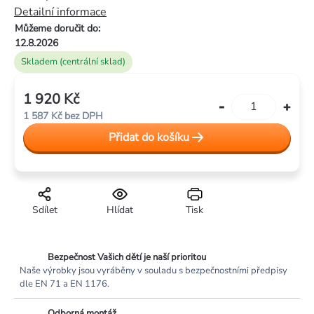
0,0
Detailní informace
z
Můžeme doručit do:
5
12.8.2026
hvězdiček.
Skladem (centrální sklad)
1 920 Kč
Měrná
1 587 Kč bez DPH
cena:
Přidat do košíku
Sdílet
Hlídat
Tisk
Bezpečnost Vašich dětí je naší prioritou
Naše výrobky jsou vyráběny v souladu s bezpečnostními předpisy
dle EN 71 a EN 1176.
Odborná montáž