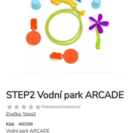
STEP2 Vodní park ARCADE
Průměrné
Podrobnosti hodnocení
hodnocení
Značka:
Step2
produktu
Kód:
400299
je
Vodní park ARCADE