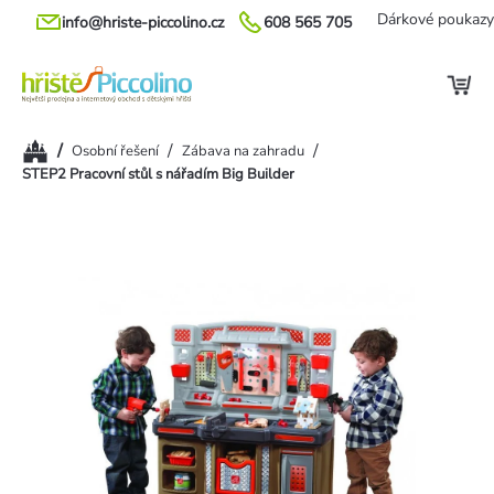
Přejít
Dárkové poukazy
info@hriste-piccolino.cz
608 565 705
na
obsah
Domů
/
/
/
Osobní řešení
Zábava na zahradu
STEP2 Pracovní stůl s nářadím Big Builder