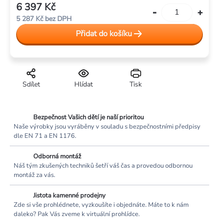
6 397 Kč
Měrná
5 287 Kč bez DPH
cena:
Přidat do košíku
Sdílet
Hlídat
Tisk
Bezpečnost Vašich dětí je naší prioritou
Naše výrobky jsou vyráběny v souladu s bezpečnostními předpisy
dle EN 71 a EN 1176.
Odborná montáž
Náš tým zkušených techniků šetří váš čas a provedou odbornou
montáž za vás.
Jistota kamenné prodejny
Zde si vše prohlédnete, vyzkoušíte i objednáte. Máte to k nám
daleko? Pak Vás zveme k virtuální prohlídce.