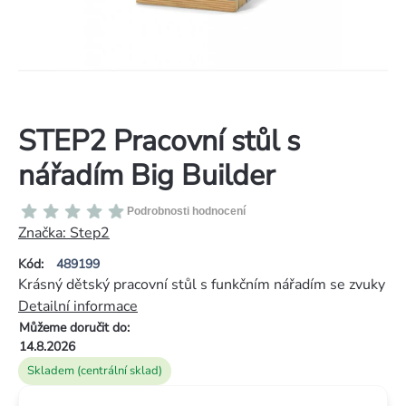
STEP2 Pracovní stůl s
nářadím Big Builder
Průměrné
Podrobnosti hodnocení
hodnocení
Značka:
Step2
produktu
Kód:
489199
je
Krásný dětský pracovní stůl s funkčním nářadím se zvuky
0,0
Detailní informace
z
Můžeme doručit do:
5
14.8.2026
hvězdiček.
Skladem (centrální sklad)