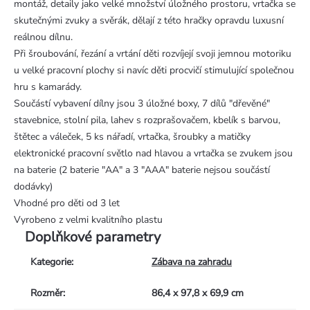
montáž, detaily jako velké množství úložného prostoru, vrtačka se
skutečnými zvuky a svěrák, dělají z této hračky opravdu luxusní
reálnou dílnu.
Při šroubování, řezání a vrtání děti rozvíjejí svoji jemnou motoriku
u velké pracovní plochy si navíc děti procvičí stimulující společnou
hru s kamarády.
Součástí vybavení dílny jsou 3 úložné boxy, 7 dílů "dřevěné"
stavebnice, stolní pila, lahev s rozprašovačem, kbelík s barvou,
štětec a váleček, 5 ks nářadí, vrtačka, šroubky a matičky
elektronické pracovní světlo nad hlavou a vrtačka se zvukem jsou
na baterie (2 baterie "AA" a 3 "AAA" baterie nejsou součástí
dodávky)
Vhodné pro děti od 3 let
Vyrobeno z velmi kvalitního plastu
Doplňkové parametry
Kategorie
:
Zábava na zahradu
Rozměr
:
86,4 x 97,8 x 69,9 cm