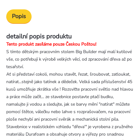
Popis
detailní popis produktu
Tento produkt zasíláme pouze Českou Poštou!
S tímto dětským pracovním stolem Big Builder mají malí kutilové
vše, co potřebují k výrobě velkých věcí, od zpracování dřeva až po
tesařství.
Ať si představí cokoli, mohou stavět, řezat, šroubovat, zatloukat,
natírat...stejně jako tatínek a dědeček. Velká sada příslušenství 45
kusů umožňuje zkrátka vše ! Rozsviťte pracovní světlo nad hlavou
a práce může začít... ze stavebnice postavte ptačí budku,
namalujte ji vodou a sledujte, jak se barvy mění "natírat" můžete
pomocí štětce, válečku nebo lahve s rozprašovačem, na pracovní
ploše nechybí ani pracovní svěrák a mechanická stolní pila.
Stavebnice v realistickém vzhledu "dřeva'" je vyrobena z pružného
materiálu Durafoam a obsahuje otvory a výřezy pro snadnou