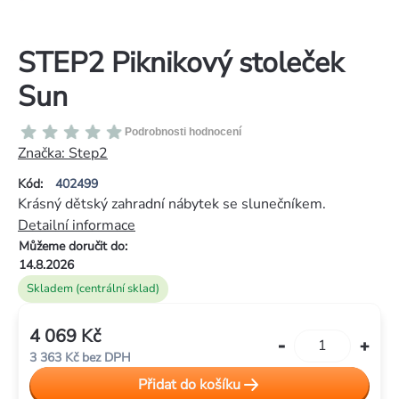
STEP2 Piknikový stoleček
Sun
Průměrné
Podrobnosti hodnocení
hodnocení
Značka:
Step2
produktu
Kód:
402499
je
Krásný dětský zahradní nábytek se slunečníkem.
0,0
Detailní informace
z
Můžeme doručit do:
5
14.8.2026
hvězdiček.
Skladem (centrální sklad)
4 069 Kč
Měrná
3 363 Kč bez DPH
cena:
Přidat do košíku