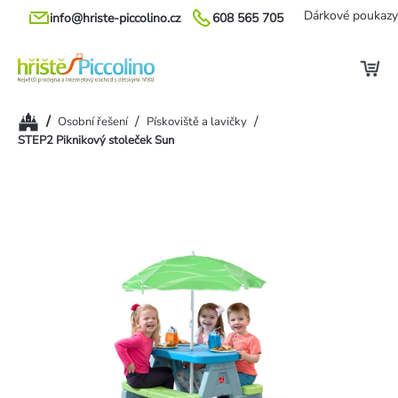
Přejít
Dárkové poukazy
info@hriste-piccolino.cz
608 565 705
na
obsah
Domů
/
/
/
Osobní řešení
Pískoviště a lavičky
STEP2 Piknikový stoleček Sun