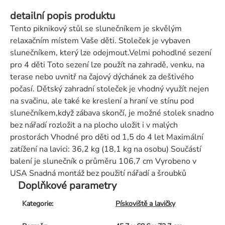
detailní popis produktu
Tento piknikový stůl se slunečníkem je skvělým
relaxačním místem Vaše děti. Stoleček je vybaven
slunečníkem, který lze odejmout.Velmi pohodlné sezení
pro 4 děti Toto sezení lze použít na zahradě, venku, na
terase nebo uvnitř na čajový dýchánek za deštivého
počasí. Dětský zahradní stoleček je vhodný využít nejen
na svačinu, ale také ke kreslení a hraní ve stínu pod
slunečníkem,když zábava skončí, je možné stolek snadno
bez nářadí rozložit a na plocho uložit i v malých
prostorách Vhodné pro děti od 1,5 do 4 let Maximální
zatížení na lavici: 36,2 kg (18,1 kg na osobu) Součástí
balení je slunečník o průměru 106,7 cm Vyrobeno v
USA Snadná montáž bez použití nářadí a šroubků
Doplňkové parametry
Kategorie
:
Pískoviště a lavičky