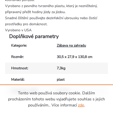
Vyrobeno z pevného tvrzeného plastu, který je nezničitelný,
připravený přežít hodiny jízdy za jízdou.
Snadné čištění: používejte dezinfekční ubrousky nebo čistící
prostředky pro domácnost.
Vyrobeno v USA
Doplňkové parametry
Kategorie
:
Zábava na zahradu
Rozměr
:
30,5 x 27,9 x 130,8 cm
Hmotnost
:
7,3kg
Materiál
:
plast
Vhodné pro děti
:
od 3 let
Tento web používá soubory cookie. Dalším
Zápatí
procházením tohoto webu vyjadřujete souhlas s jejich
používáním.. Více informací
zde
.