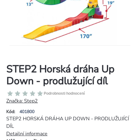
STEP2 Horská dráha Up
Down - prodlužující díl
Průměrné
Podrobnosti hodnocení
hodnocení
Značka:
Step2
produktu
Kód:
401800
je
STEP2 HORSKÁ DRÁHA UP DOWN - PRODLUŽUJÍCÍ
0,0
DÍL
z
Detailní informace
5