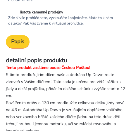
montáž za vás.
Jistota kamenné prodejny
Zde si vše prohlédnete, vyzkoušíte i objednáte. Máte to k nám
daleko? Pak Vás zveme k virtuální prohlídce.
Popis
detailní popis produktu
Tento produkt zasíláme pouze Českou Poštou!
S tímto prodlužujícím dílem naše autodráha Up Down roste
zároveň s Vaším dítětem ! Tato sada je určena pro větší zážitek z
jízdy a delší projížďku, přidáním dalšího schůdku zvýšíte start o 12
cm.
Rozšířením dráhy o 130 cm prodloužíte celkovou délku jízdy nově
na 4,3 m Autodráha Up Down je vzrušujícím doplňkem vnitřního
nebo venkovního hřiště každého dítěte jízdou na této dráze děti
trénují hrubou i jemnou motoriku, učí se zvládat rovnováhu a
koordinaci pohybu.