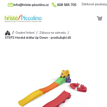
Přejít
Dárkové poukazy
info@hriste-piccolino.cz
608 565 705
na
obsah
Domů
/
/
/
Osobní řešení
Zábava na zahradu
STEP2 Horská dráha Up Down - prodlužující díl