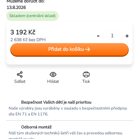
Můžeme doručit do:
hvězdiček.
13.8.2026
Skladem (centrální sklad)
3 192 Kč
Měrná
2 638 Kč bez DPH
cena:
Přidat do košíku
Sdílet
Hlídat
Tisk
Bezpečnost Vašich dětí je naší prioritou
Naše výrobky jsou vyráběny v souladu s bezpečnostními předpisy
dle EN 71 a EN 1176.
Odborná montáž
Náš tým zkušených techniků šetří váš čas a provedou odbornou