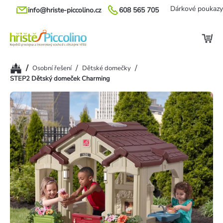
Přejít
Dárkové poukazy
info@hriste-piccolino.cz
608 565 705
na
obsah
Domů
/
/
/
Osobní řešení
Dětské domečky
STEP2 Dětský domeček Charming