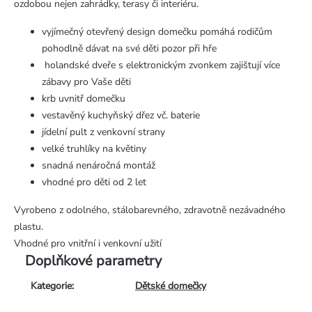
ozdobou nejen zahrádky, terasy či interiéru.
vyjímečný otevřený design domečku pomáhá rodičům
pohodlně dávat na své děti pozor při hře
holandské dveře s elektronickým zvonkem zajištují více
zábavy pro Vaše děti
krb uvnitř domečku
vestavěný kuchyňský dřez vč. baterie
jídelní pult z venkovní strany
velké truhlíky na květiny
snadná nenáročná montáž
vhodné pro děti od 2 let
Vyrobeno z odolného, stálobarevného, zdravotně nezávadného
plastu.
Vhodné pro vnitřní i venkovní užití
Doplňkové parametry
Kategorie
:
Dětské domečky