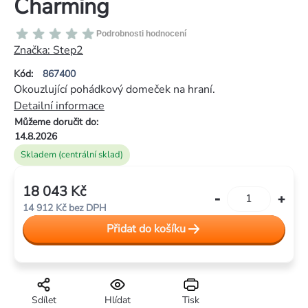
Charming
Průměrné
Podrobnosti hodnocení
hodnocení
Značka:
Step2
produktu
Kód:
867400
je
Okouzlující pohádkový domeček na hraní.
0,0
Detailní informace
z
Můžeme doručit do:
5
14.8.2026
hvězdiček.
Skladem (centrální sklad)
18 043 Kč
Měrná
14 912 Kč bez DPH
cena:
Přidat do košíku
Sdílet
Hlídat
Tisk