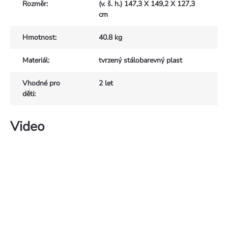
Rozměr
:
(v. š. h.) 147,3 X 149,2 X 127,3
cm
Hmotnost
:
40.8 kg
Materiál
:
tvrzený stálobarevný plast
Vhodné pro
2 let
děti
:
Video