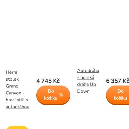
Autodráha
Herní
- horská
stolek
4 745 Kč
6 357 Kč
dráha Up
Grand
Do
Down
Do
Canyon -
košíku
košíku
hrací stůl s
autodráhou