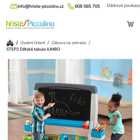
Přejít
Dárkové poukazy
info@hriste-piccolino.cz
608 565 705
na
obsah
Domů
/
/
/
Osobní řešení
Zábava na zahradu
STEP2 Dětská tabule JUMBO