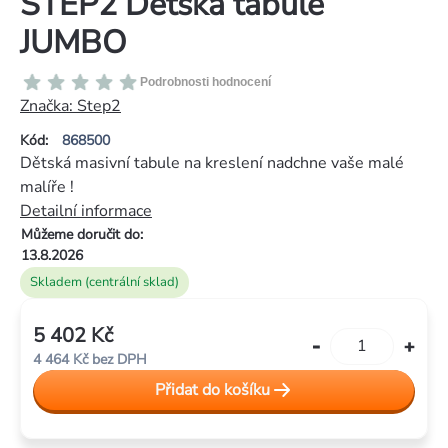
STEP2 Dětská tabule
JUMBO
Průměrné
Podrobnosti hodnocení
hodnocení
Značka:
Step2
produktu
Kód:
868500
je
Dětská masivní tabule na kreslení nadchne vaše malé
0,0
malíře !
z
Detailní informace
5
Můžeme doručit do:
hvězdiček.
13.8.2026
Skladem (centrální sklad)
5 402 Kč
Měrná
4 464 Kč bez DPH
cena:
Přidat do košíku