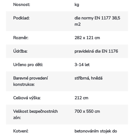
Nosnost
:
kg
Podklad
:
dle normy EN 1177 38,5
m2
Rozměr
:
282 x 121 cm
Údržba
:
pravidelná dle EN 1176
Určeno pro děti
:
3-14 let
Barevné provedení
stříbrná, hnědá
konstrukce
:
Celková výška
:
212 cm
Velikost bezpečnostních
700 x 550 cm
zón
:
Kotvení
:
betonováním stojek do