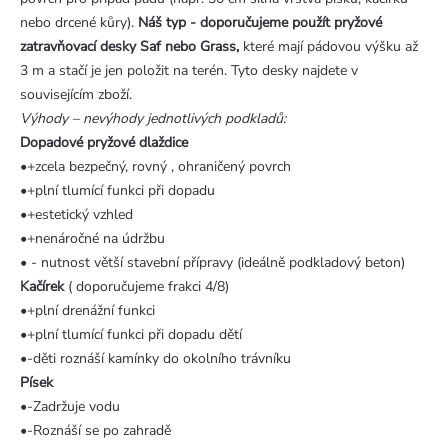
nebo drcené kůry).
Náš typ - doporučujeme použít pryžové
zatravňovací desky Saf nebo Grass,
které mají pádovou výšku až
3 m a stačí je jen položit na terén. Tyto desky najdete v
souvisejícím zboží.
Výhody – nevýhody jednotlivých podkladů:
Dopadové pryžové dlaždice
•+zcela bezpečný, rovný , ohraničený povrch
•+plní tlumící funkci při dopadu
•+estetický vzhled
•+nenáročné na údržbu
• - nutnost větší stavební přípravy (ideálně podkladový beton)
Kačírek
( doporučujeme frakci 4/8)
•+plní drenážní funkci
•+plní tlumící funkci při dopadu dětí
•-děti roznáší kamínky do okolního trávníku
Písek
•-Zadržuje vodu
•-Roznáší se po zahradě