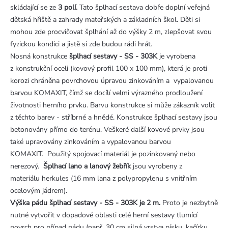
skládající se ze
3 polí
.
Tato šplhací sestava dobře doplní veřejná
dětská hřiště a zahrady mateřských a základních škol. Děti si
mohou zde procvičovat šplhání až do výšky 2 m, zlepšovat svou
fyzickou kondici a jistě si zde budou rádi hrát.
Nosná konstrukce
šplhací sestavy - SS - 303K
je vyrobena
z
konstrukční oceli (kovový profil 100 x 100 mm), která je proti
korozi chráněna povrchovou úpravou zinkováním a vypalovanou
barvou KOMAXIT, čímž se docílí velmi výrazného prodloužení
životnosti herního prvku. Barvu konstrukce si může zákazník volit
z těchto barev - stříbrné a hnědé. Konstrukce šplhací sestavy jsou
betonovány přímo do terénu. Veškeré další kovové prvky jsou
také upravovány zinkováním a vypalovanou barvou
KOMAXIT. Použitý spojovací materiál je pozinkovaný nebo
nerezový.
Šplhací lano a lanový žebřík
jsou vyrobeny z
materiálu herkules (16 mm lana z polypropylenu s vnitřním
ocelovým jádrem).
Výška pádu šplhací sestavy - SS - 303K je 2 m.
Proto je nezbytně
nutné vytvořit v dopadové oblasti celé herní sestavy tlumící
povrch pro případ pádu (např. 30 cm silná vrstva písku, kačírku