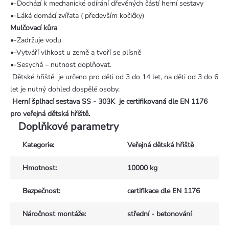
•-Dochází k mechanické odírání dřevěných částí herní sestavy
•-Láká domácí zvířata ( především kočičky)
Mulčovací kůra
•-Zadržuje vodu
•-Vytváří vlhkost u země a tvoří se plísně
•-Sesychá – nutnost doplňovat.
Dětské hřiště je určeno pro děti od 3 do 14 let, na děti od 3 do 6
let je nutný dohled dospělé osoby.
Herní šplhací sestava SS - 303K
je certifikovaná dle EN 1176
pro veřejná dětská hřiště.
Doplňkové parametry
Kategorie
:
Veřejná dětská hřiště
Hmotnost
:
10000 kg
Bezpečnost
:
certifikace dle EN 1176
Náročnost montáže
:
střední - betonování