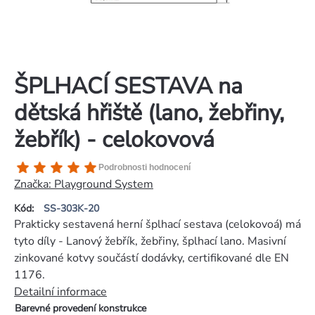
ŠPLHACÍ SESTAVA na
dětská hřiště (lano, žebřiny,
žebřík) - celokovová
Průměrné
Podrobnosti hodnocení
hodnocení
Značka:
Playground System
produktu
Kód:
SS-303K-20
je
Prakticky sestavená herní šplhací sestava (celokovoá) má
5,0
tyto díly - Lanový žebřík, žebřiny, šplhací lano. Masivní
z
zinkované kotvy součástí dodávky, certifikované dle EN
5
1176.
hvězdiček.
Detailní informace
Barevné provedení konstrukce