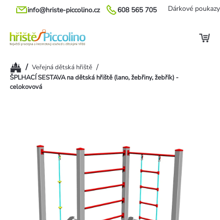
Přejít
Dárkové poukazy
info@hriste-piccolino.cz
608 565 705
na
obsah
Domů
/
/
Veřejná dětská hřiště
ŠPLHACÍ SESTAVA na dětská hřiště (lano, žebřiny, žebřík) -
celokovová