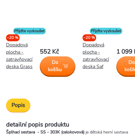
Přijďte vyzkoušet
Přijďte vyzkoušet
–20 %
–20 %
Dopadová
Dopadová
552 Kč
1 099 
plocha -
plocha -
zatravňovací
zatravňovací
Do
Do
deska Grass
deska Saf
košíku
koší
Popis
detailní popis produktu
Šplhací sestava - SS - 303K (celokovová)
je dětská herní sestava