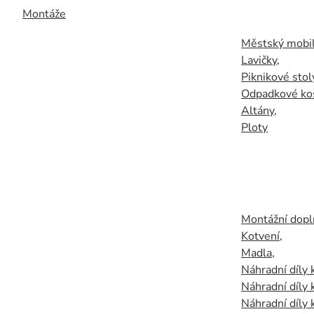
Montáže
Městský mobil
Lavičky
,
Piknikové stol
Odpadkové ko
Altány
,
Ploty
Montážní doplň
Kotvení
,
Madla
,
Náhradní díly
Náhradní díly 
Náhradní díly