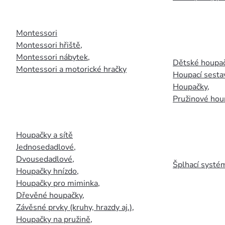
Montessori
Montessori hřiště
,
Montessori nábytek
,
Dětské houpač
Montessori a motorické hračky
Houpací sesta
Houpačky
,
Pružinové hou
Houpačky a sítě
Jednosedadlové
,
Dvousedadlové
,
Šplhací systém
Houpačky hnízdo
,
Houpačky pro miminka
,
Dřevěné houpačky
,
Závěsné prvky (kruhy, hrazdy aj.)
,
Houpačky na pružině
,