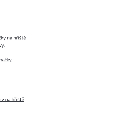
ky na hřiště
vy
,
pačky
y na hřiště