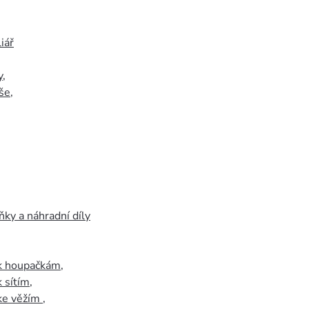
iář
y
,
še
,
ky a náhradní díly
 k houpačkám
,
k sítím
,
 ke věžím
,