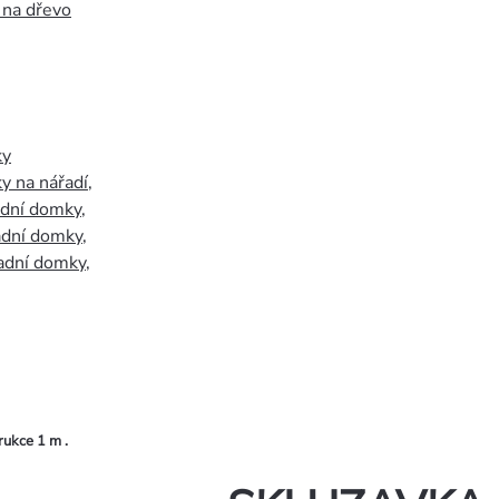
 na dřevo
ky
y na nářadí
,
adní domky
,
adní domky
,
adní domky
,
ukce 1 m .