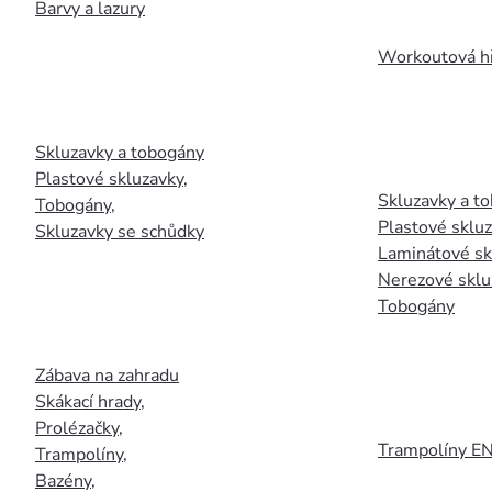
Barvy a lazury
Workoutová hř
Skluzavky a tobogány
Plastové skluzavky
,
Skluzavky a to
Tobogány
,
Plastové sklu
Skluzavky se schůdky
Laminátové sk
Nerezové sklu
Tobogány
Zábava na zahradu
Skákací hrady
,
Prolézačky
,
Trampolíny E
Trampolíny
,
Bazény
,