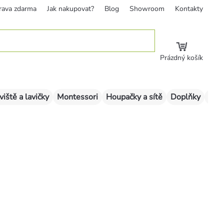
rava zdarma
Jak nakupovat?
Blog
Showroom
Kontakty
Prázdný košík
viště a lavičky
Montessori
Houpačky a sítě
Doplňky
Sklu