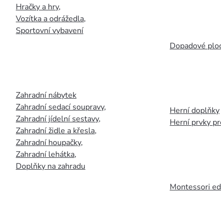
Hračky a hry
,
Vozítka a odrážedla
,
Sportovní vybavení
Dopadové plo
Zahradní nábytek
Zahradní sedací soupravy
,
Herní doplňky
Zahradní jídelní sestavy
,
Herní prvky p
Zahradní židle a křesla
,
Zahradní houpačky
,
Zahradní lehátka
,
Doplňky na zahradu
Montessori ed