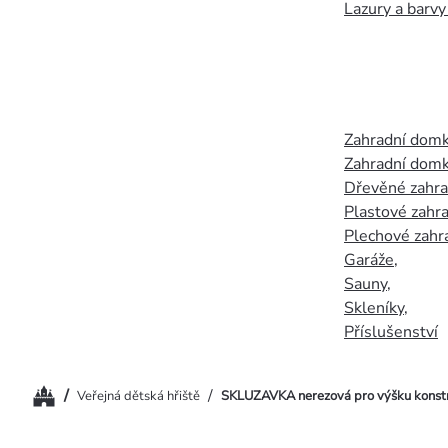
Lazury a barvy
Zahradní dom
Zahradní domk
Dřevěné zahr
Plastové zahr
Plechové zahr
Garáže
,
Sauny
,
Skleníky
,
Příslušenství
Domů
/
/
Veřejná dětská hřiště
SKLUZAVKA nerezová pro výšku konstr