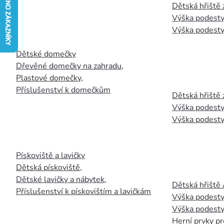
Dětská hřiště
Výška podesty
Výška podesty
Dětské domečky
Dřevěné domečky na zahradu
,
Plastové domečky
,
Příslušenství k domečkům
Dětská hřiště 
Výška podesty
Výška podesty
Pískoviště a lavičky
Dětská pískoviště
,
Dětské lavičky a nábytek
,
Dětská hřiště
Příslušenství k pískovištím a lavičkám
Výška podesty
Výška podesty
Herní prvky pr