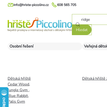
Přejít
info@hriste-piccolino.cz
608 565 705
na
obsah
Hledat
Osobní řešení
Veřejná dětsk
Dětská hřiště
Dětská hřiště 
Cedar Wood
,
Jungle Gym
,
Blue Rabbit
,
Palis Gym