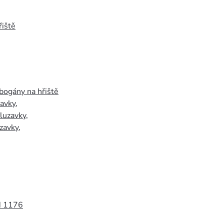
iště
bogány na hřiště
zavky
,
luzavky
,
zavky
,
N 1176