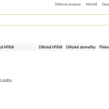
Dárkové poukazy
Montáž
Dop
á hřiště
Dětská hřiště
Dětské domečky
Písko
z cedru