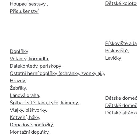
Dětské kolotoč
Houpací sestavy
,
Příslušenství
Pískoviště a la
Pískoviště
,
Doplňky
Lavičky
Volanty, kormidla
,
Dalekohledy, periskopy
,
Ostatní herní doplňky (schránky, zvonky aj.)
,
Hrazdy
,
Žebříky
,
Lanová dráha
,
Dětské domečk
Šplhací sítě, lana, tyče, kameny
,
Dětské domečk
Vlajky, piškvorky
,
Dětské altánky
Kotvení, háky
,
Dopadové podložky
,
Montážní doplňky
,