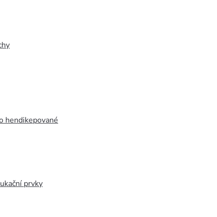
chy
ro hendikepované
ukační prvky