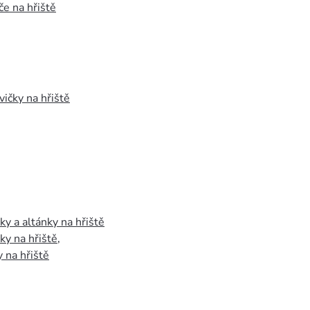
e na hřiště
vičky na hřiště
y a altánky na hřiště
y na hřiště
,
 na hřiště