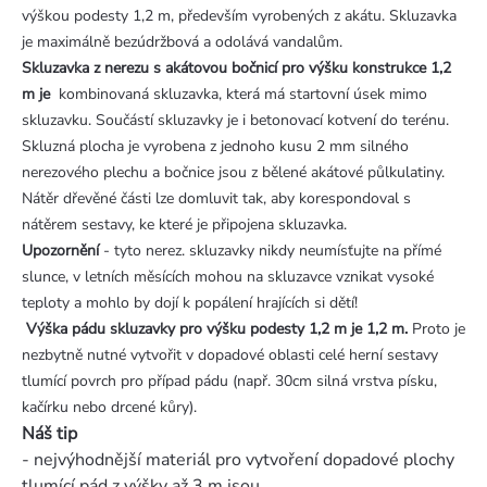
výškou podesty 1,2 m, především vyrobených z akátu. Skluzavka
je maximálně bezúdržbová a odolává vandalům.
Skluzavka z nerezu s akátovou bočnicí pro výšku konstrukce 1,2
m je
kombinovaná skluzavka, která má startovní úsek mimo
skluzavku. Součástí skluzavky je i betonovací kotvení do terénu.
Skluzná plocha je vyrobena z jednoho kusu 2 mm silného
nerezového plechu a bočnice jsou z bělené akátové půlkulatiny.
Nátěr dřevěné části lze domluvit tak, aby korespondoval s
nátěrem sestavy, ke které je připojena skluzavka.
Upozornění
- tyto nerez. skluzavky nikdy neumísťujte na přímé
slunce, v letních měsících mohou na skluzavce vznikat vysoké
teploty a mohlo by dojí k popálení hrajících si dětí!
Výška pádu skluzavky pro výšku podesty 1,2 m je 1,2 m.
Proto je
nezbytně nutné vytvořit v dopadové oblasti celé herní sestavy
tlumící povrch pro případ pádu (např. 30cm silná vrstva písku,
kačírku nebo drcené kůry).
Náš tip
- nejvýhodnější materiál pro vytvoření dopadové plochy
tlumící pád z výšky až 3 m jsou