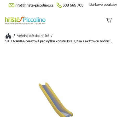
Přejít
Dárkové poukazy
info@hriste-piccolino.cz
608 565 705
na
obsah
Domů
/
/
Veřejná dětská hřiště
SKLUZAVKA nerezová pro výšku konstrukce 1,2 m s akátovou bočnicí .