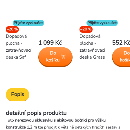
Přijďte vyzkoušet
Přijďte vyzkoušet
–20 %
–20 %
Dopadová
Dopadová
1 099 Kč
552 K
plocha -
plocha -
zatravňovací
zatravňovací
Do
Do
deska Saf
deska Grass
košíku
koší
Popis
detailní popis produktu
Tuto
nerezovou skluzavku s akátovou bočnicí pro výšku
konstrukce 1,2 m
lze připojit k většině dětských hracích sestav s