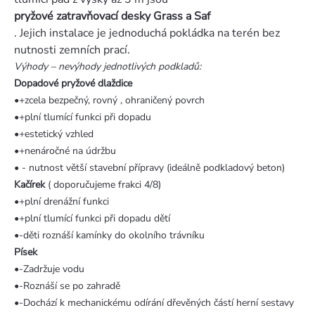
pryžové zatravňovací desky Grass a Saf
. Jejich instalace je jednoduchá pokládka na terén bez
nutnosti zemních prací.
Výhody – nevýhody jednotlivých podkladů:
Dopadové pryžové dlaždice
•+zcela bezpečný, rovný , ohraničený povrch
•+plní tlumící funkci při dopadu
•+estetický vzhled
•+nenáročné na údržbu
• - nutnost větší stavební přípravy (ideálně podkladový beton)
Kačírek
( doporučujeme frakci 4/8)
•+plní drenážní funkci
•+plní tlumící funkci při dopadu dětí
•-děti roznáší kamínky do okolního trávníku
Písek
•-Zadržuje vodu
•-Roznáší se po zahradě
•-Dochází k mechanickému odírání dřevěných částí herní sestavy