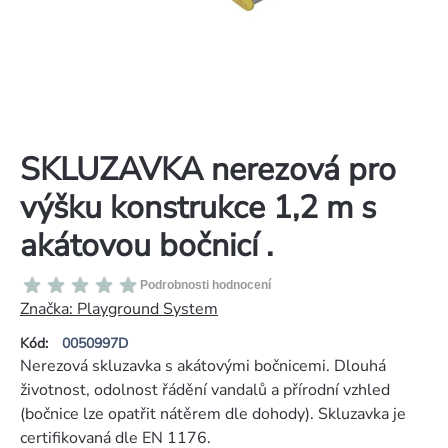
SKLUZAVKA nerezová pro
výšku konstrukce 1,2 m s
akátovou bočnicí .
Průměrné
Podrobnosti hodnocení
hodnocení
Značka:
Playground System
produktu
Kód:
0050997D
je
Nerezová skluzavka s akátovými bočnicemi. Dlouhá
0,0
životnost, odolnost řádění vandalů a přírodní vzhled
z
(bočnice lze opatřit nátěrem dle dohody). Skluzavka je
5
certifikovaná dle EN 1176.