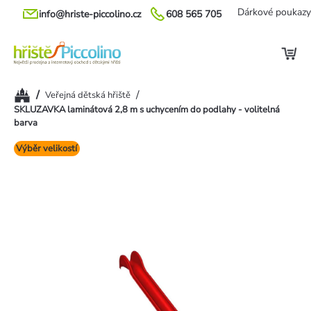
Přejít
Dárkové poukazy
info@hriste-piccolino.cz
608 565 705
na
obsah
Domů
/
/
Veřejná dětská hřiště
SKLUZAVKA laminátová 2,8 m s uchycením do podlahy - volitelná
barva
Výběr velikostí