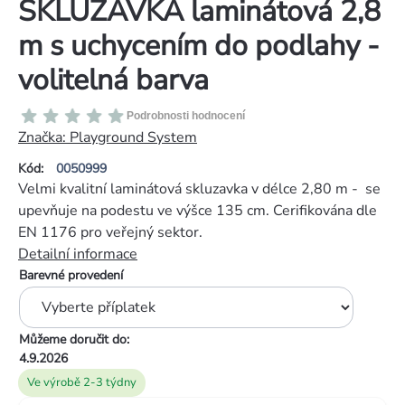
SKLUZAVKA laminátová 2,8
m s uchycením do podlahy -
volitelná barva
Průměrné
Podrobnosti hodnocení
hodnocení
Značka:
Playground System
produktu
Kód:
0050999
je
Velmi kvalitní laminátová skluzavka v délce 2,80 m - se
0,0
upevňuje na podestu ve výšce 135 cm. Cerifikována dle
z
EN 1176 pro veřejný sektor.
5
Detailní informace
hvězdiček.
Barevné provedení
Můžeme doručit do:
4.9.2026
Ve výrobě 2-3 týdny