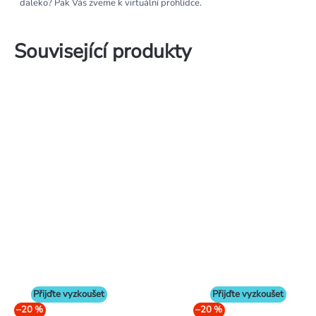
daleko? Pak Vás zveme k virtuální prohlídce.
Související produkty
Přijďte vyzkoušet
Přijďte vyzkoušet
–20 %
–20 %