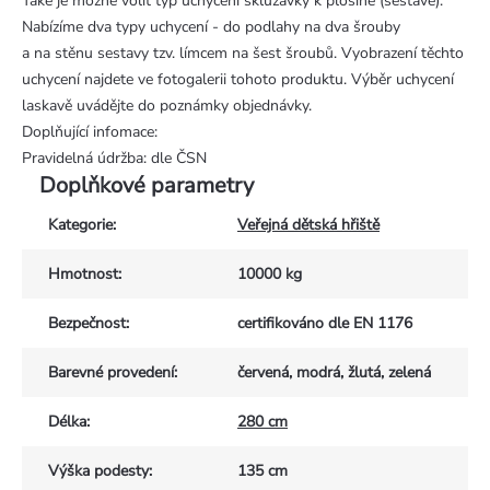
Také je možné volit typ uchycení skluzavky k plošině (sestavě).
Nabízíme dva typy uchycení - do podlahy na dva šrouby
a na stěnu sestavy tzv. límcem na šest šroubů. Vyobrazení těchto
uchycení najdete ve fotogalerii tohoto produktu. Výběr uchycení
laskavě uvádějte do poznámky objednávky.
Doplňující infomace:
Pravidelná údržba: dle ČSN
Doplňkové parametry
Kategorie
:
Veřejná dětská hřiště
Hmotnost
:
10000 kg
Bezpečnost
:
certifikováno dle EN 1176
Barevné provedení
:
červená, modrá, žlutá, zelená
Délka
:
280 cm
Výška podesty
:
135 cm