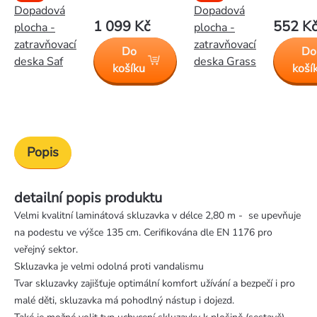
Dopadová
Dopadová
1 099 Kč
552 K
plocha -
plocha -
zatravňovací
zatravňovací
Do
Do
deska Saf
deska Grass
košíku
koší
Popis
detailní popis produktu
Velmi kvalitní laminátová skluzavka v délce 2,80 m - se upevňuje
na podestu ve výšce 135 cm. Cerifikována dle EN 1176 pro
veřejný sektor.
Skluzavka je velmi odolná proti vandalismu
Tvar skluzavky zajišťuje optimální komfort užívání a bezpečí i pro
malé děti, skluzavka má pohodlný nástup i dojezd.