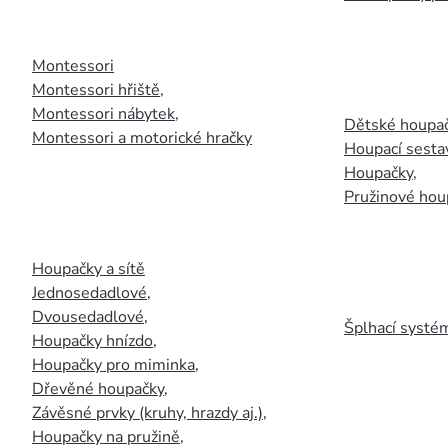
Montessori
Montessori hřiště
,
Montessori nábytek
,
Dětské houpač
Montessori a motorické hračky
Houpací sesta
Houpačky
,
Pružinové hou
Houpačky a sítě
Jednosedadlové
,
Dvousedadlové
,
Šplhací systém
Houpačky hnízdo
,
Houpačky pro miminka
,
Dřevěné houpačky
,
Závěsné prvky (kruhy, hrazdy aj.)
,
Houpačky na pružině
,