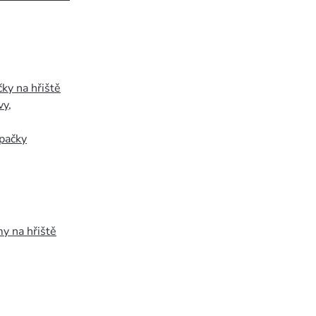
ky na hřiště
vy
,
pačky
y na hřiště