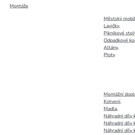
Montáže
Městský mobil
Lavičky
,
Piknikové stol
Odpadkové ko
Altány
,
Ploty
Montážní doplň
Kotvení
,
Madla
,
Náhradní díly
Náhradní díly 
Náhradní díly