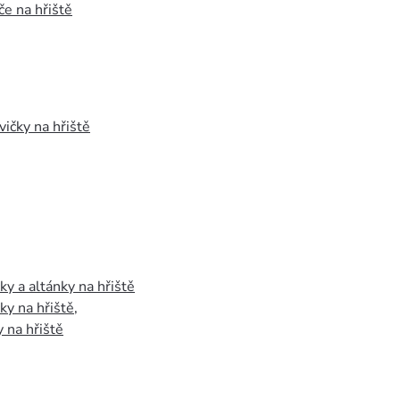
e na hřiště
vičky na hřiště
y a altánky na hřiště
y na hřiště
,
 na hřiště