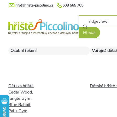
Přejít
info@hriste-piccolino.cz
608 565 705
na
obsah
Hledat
Osobní řešení
Veřejná dětsk
Dětská hřiště
Dětská hřiště 
Cedar Wood
,
Jungle Gym
,
Blue Rabbit
,
Palis Gym