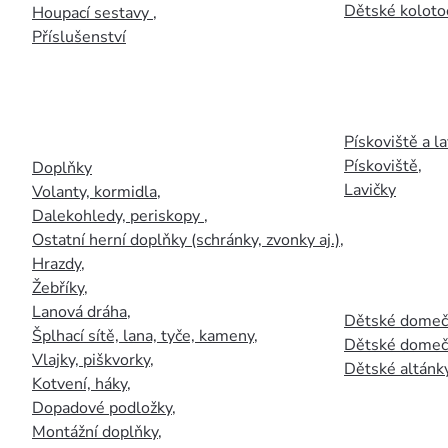
Dětské kolotoč
Houpací sestavy
,
Příslušenství
Pískoviště a la
Pískoviště
,
Doplňky
Lavičky
Volanty, kormidla
,
Dalekohledy, periskopy
,
Ostatní herní doplňky (schránky, zvonky aj.)
,
Hrazdy
,
Žebříky
,
Lanová dráha
,
Dětské domečk
Šplhací sítě, lana, tyče, kameny
,
Dětské domečk
Vlajky, piškvorky
,
Dětské altánky
Kotvení, háky
,
Dopadové podložky
,
Montážní doplňky
,