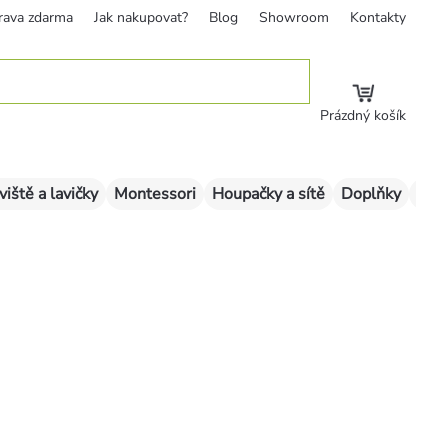
rava zdarma
Jak nakupovat?
Blog
Showroom
Kontakty
Prázdný košík
viště a lavičky
Montessori
Houpačky a sítě
Doplňky
Sklu