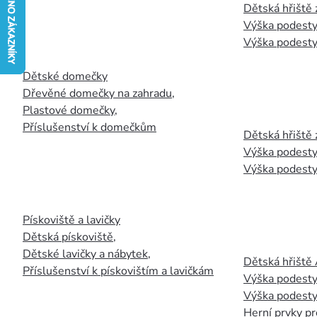
Dětská hřiště
Výška podesty
Výška podesty
Dětské domečky
Dřevěné domečky na zahradu
,
Plastové domečky
,
Příslušenství k domečkům
Dětská hřiště 
Výška podesty
Výška podesty
Pískoviště a lavičky
Dětská pískoviště
,
Dětské lavičky a nábytek
,
Dětská hřiště
Příslušenství k pískovištím a lavičkám
Výška podesty
Výška podesty
Herní prvky pr