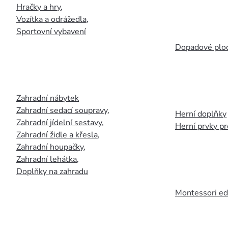
Hračky a hry
,
Vozítka a odrážedla
,
Sportovní vybavení
Dopadové plo
Zahradní nábytek
Zahradní sedací soupravy
,
Herní doplňky
Zahradní jídelní sestavy
,
Herní prvky p
Zahradní židle a křesla
,
Zahradní houpačky
,
Zahradní lehátka
,
Doplňky na zahradu
Montessori ed