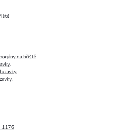
iště
bogány na hřiště
zavky
,
luzavky
,
zavky
,
N 1176