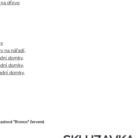
 na dřevo
ky
y na nářadí
,
adní domky
,
adní domky
,
adní domky
,
stová "Bronco" červená