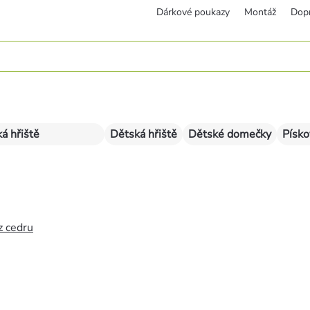
Dárkové poukazy
Montáž
Dop
á hřiště
Dětská hřiště
Dětské domečky
Písko
z cedru