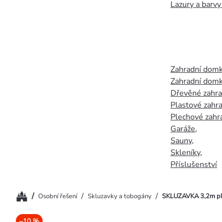
Lazury a barvy
Zahradní dom
Zahradní domk
Dřevěné zahr
Plastové zahr
Plechové zahr
Garáže
,
Sauny
,
Skleníky
,
Příslušenství
Domů
/
/
/
Osobní řešení
Skluzavky a tobogány
SKLUZAVKA 3,2m pla
–10 %