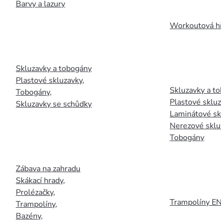
Barvy a lazury
Workoutová hř
Skluzavky a tobogány
Plastové skluzavky
,
Skluzavky a to
Tobogány
,
Plastové sklu
Skluzavky se schůdky
Laminátové sk
Nerezové sklu
Tobogány
Zábava na zahradu
Skákací hrady
,
Prolézačky
,
Trampolíny E
Trampolíny
,
Bazény
,