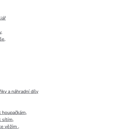
iář
y
,
še
,
ky a náhradní díly
 k houpačkám
,
k sítím
,
 ke věžím
,