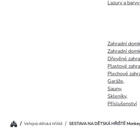
Lazury a barvy
Zahradní dom
Zahradní domk
Dřevěné zahr
Plastové zahr
Plechové zahr
Garáže
,
Sauny
,
Skleníky
,
Příslušenství
Domů
/
/
Veřejná dětská hřiště
SESTAVA NA DĚTSKÁ HŘIŠTĚ Monkey 