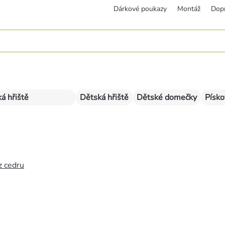
Dárkové poukazy
Montáž
Dop
á hřiště
Dětská hřiště
Dětské domečky
Písko
z cedru