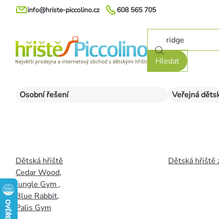
Přejít
info@hriste-piccolino.cz
608 565 705
na
obsah
Hledat
Osobní řešení
Veřejná dětsk
Dětská hřiště
Dětská hřiště 
Cedar Wood
,
Jungle Gym
,
Blue Rabbit
,
Palis Gym