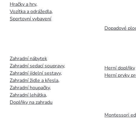
Hračky a hry
,
Vozítka a odrážedla
,
Sportovní vybavení
Dopadové plo
Zahradní nábytek
Zahradní sedací soupravy
,
Herní doplňky
Zahradní jídelní sestavy
,
Herní prvky p
Zahradní židle a křesla
,
Zahradní houpačky
,
Zahradní lehátka
,
Doplňky na zahradu
Montessori ed