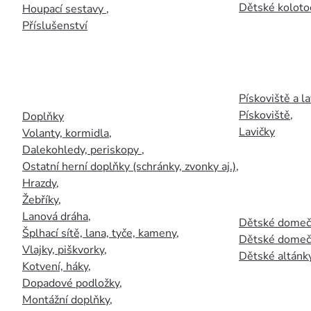
Dětské kolotoč
Houpací sestavy
,
Příslušenství
Pískoviště a la
Pískoviště
,
Doplňky
Lavičky
Volanty, kormidla
,
Dalekohledy, periskopy
,
Ostatní herní doplňky (schránky, zvonky aj.)
,
Hrazdy
,
Žebříky
,
Lanová dráha
,
Dětské domečk
Šplhací sítě, lana, tyče, kameny
,
Dětské domečk
Vlajky, piškvorky
,
Dětské altánky
Kotvení, háky
,
Dopadové podložky
,
Montážní doplňky
,