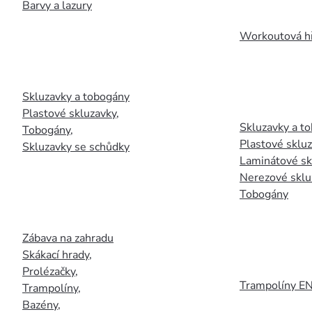
Barvy a lazury
Workoutová hř
Skluzavky a tobogány
Plastové skluzavky
,
Skluzavky a to
Tobogány
,
Plastové sklu
Skluzavky se schůdky
Laminátové sk
Nerezové sklu
Tobogány
Zábava na zahradu
Skákací hrady
,
Prolézačky
,
Trampolíny E
Trampolíny
,
Bazény
,