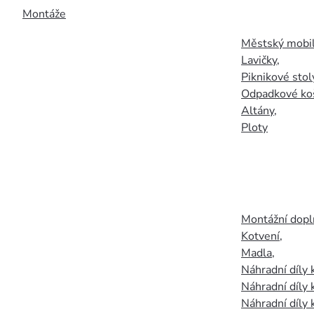
Montáže
Městský mobil
Lavičky
,
Piknikové stol
Odpadkové ko
Altány
,
Ploty
Montážní doplň
Kotvení
,
Madla
,
Náhradní díly
Náhradní díly 
Náhradní díly