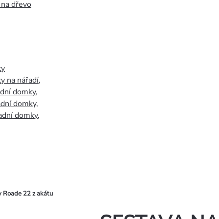
 na dřevo
ky
y na nářadí
,
adní domky
,
adní domky
,
adní domky
,
Roade 22 z akátu