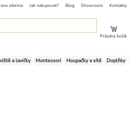
rava zdarma
Jak nakupovat?
Blog
Showroom
Kontakty
Prázdný košík
viště a lavičky
Montessori
Houpačky a sítě
Doplňky
Sklu