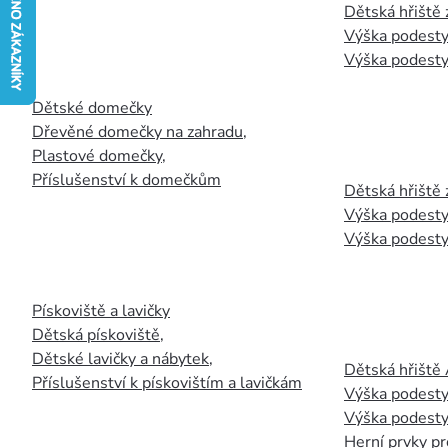
Dětská hřiště
Výška podesty
Výška podesty
Dětské domečky
Dřevěné domečky na zahradu
,
Plastové domečky
,
Příslušenství k domečkům
Dětská hřiště 
Výška podesty
Výška podesty
Pískoviště a lavičky
Dětská pískoviště
,
Dětské lavičky a nábytek
,
Dětská hřiště
Příslušenství k pískovištím a lavičkám
Výška podesty
Výška podesty
Herní prvky pr