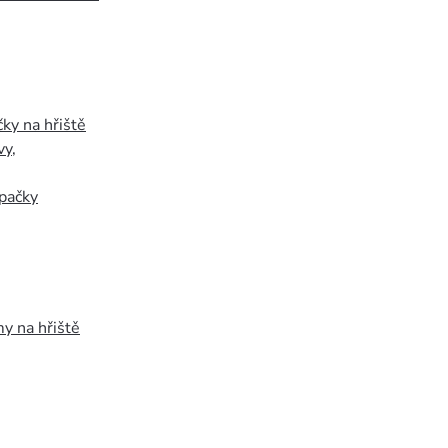
ky na hřiště
vy
,
pačky
y na hřiště