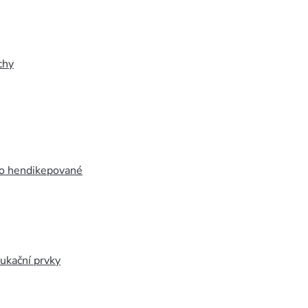
chy
ro hendikepované
ukační prvky