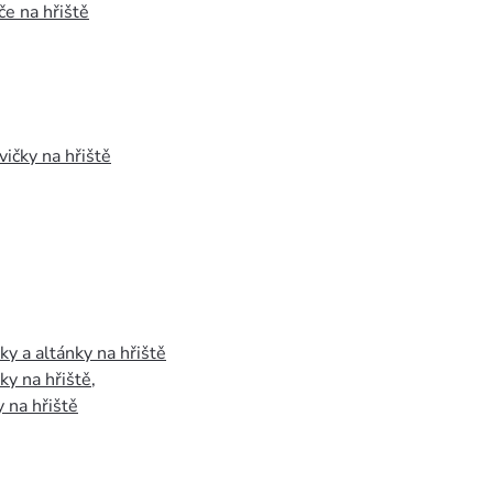
e na hřiště
vičky na hřiště
y a altánky na hřiště
y na hřiště
,
 na hřiště