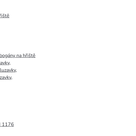
iště
bogány na hřiště
zavky
,
luzavky
,
zavky
,
N 1176