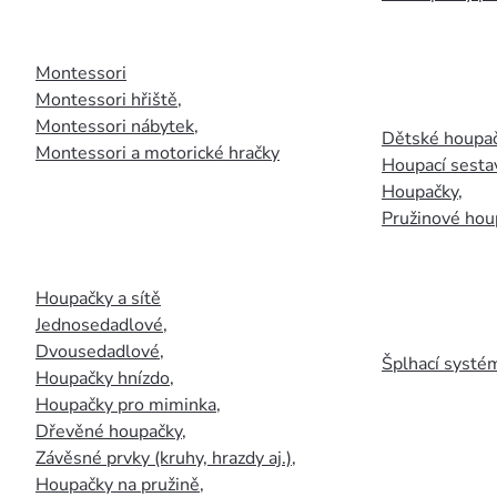
Montessori
Montessori hřiště
,
Montessori nábytek
,
Dětské houpač
Montessori a motorické hračky
Houpací sesta
Houpačky
,
Pružinové hou
Houpačky a sítě
Jednosedadlové
,
Dvousedadlové
,
Šplhací systém
Houpačky hnízdo
,
Houpačky pro miminka
,
Dřevěné houpačky
,
Závěsné prvky (kruhy, hrazdy aj.)
,
Houpačky na pružině
,