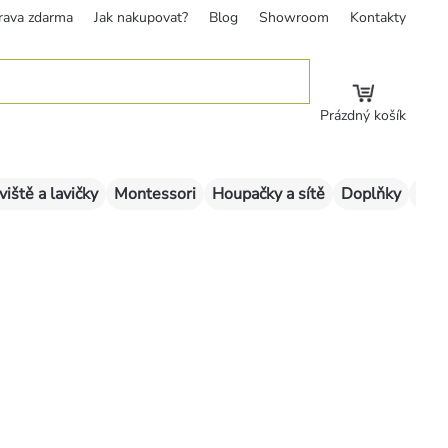
rava zdarma
Jak nakupovat?
Blog
Showroom
Kontakty
Prázdný košík
viště a lavičky
Montessori
Houpačky a sítě
Doplňky
Sklu