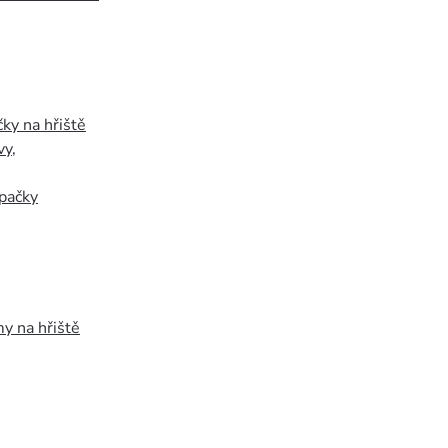
ky na hřiště
vy
,
pačky
y na hřiště