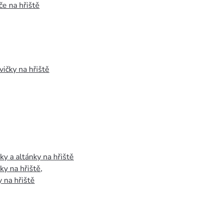
e na hřiště
vičky na hřiště
y a altánky na hřiště
y na hřiště
,
 na hřiště