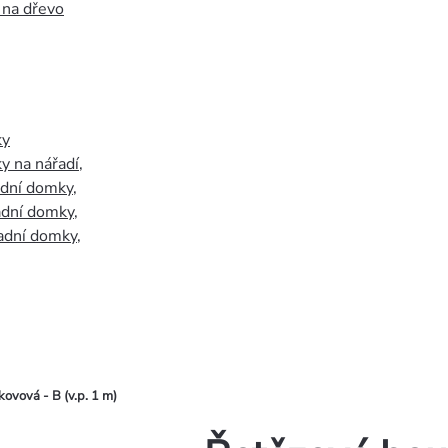
 na dřevo
ky
y na nářadí
,
adní domky
,
adní domky
,
adní domky
,
ovová - B (v.p. 1 m)