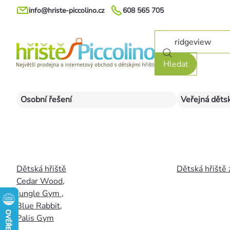
Přejít
info@hriste-piccolino.cz
608 565 705
na
obsah
Hledat
Osobní řešení
Veřejná dětsk
Dětská hřiště
Dětská hřiště 
Cedar Wood
,
Jungle Gym
,
Blue Rabbit
,
Palis Gym