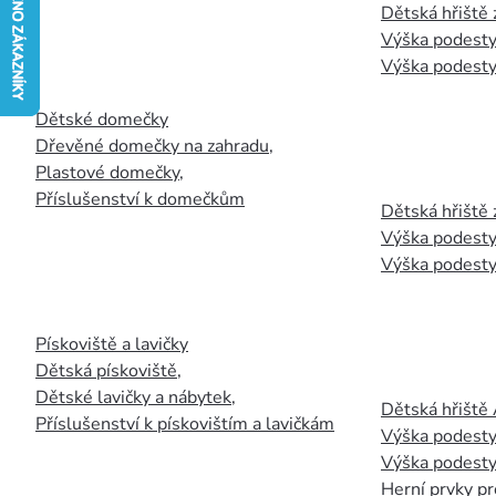
Dětská hřiště
Výška podesty
Výška podesty
Dětské domečky
Dřevěné domečky na zahradu
,
Plastové domečky
,
Příslušenství k domečkům
Dětská hřiště 
Výška podesty
Výška podesty
Pískoviště a lavičky
Dětská pískoviště
,
Dětské lavičky a nábytek
,
Dětská hřiště
Příslušenství k pískovištím a lavičkám
Výška podesty
Výška podesty
Herní prvky pr