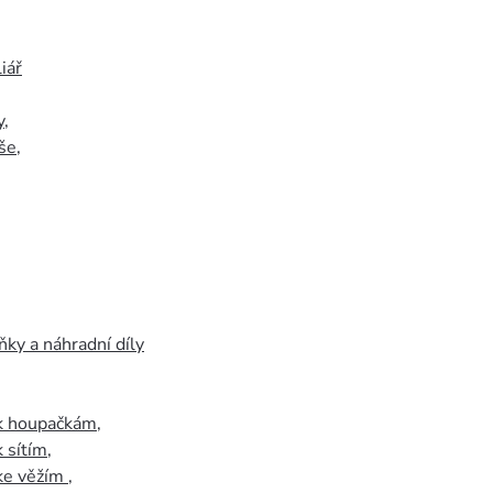
iář
y
,
še
,
ky a náhradní díly
 k houpačkám
,
k sítím
,
 ke věžím
,