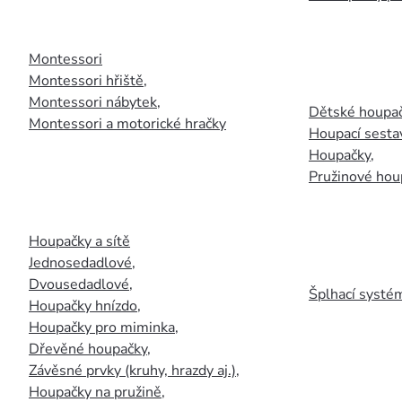
Montessori
Montessori hřiště
,
Montessori nábytek
,
Dětské houpač
Montessori a motorické hračky
Houpací sesta
Houpačky
,
Pružinové hou
Houpačky a sítě
Jednosedadlové
,
Dvousedadlové
,
Šplhací systém
Houpačky hnízdo
,
Houpačky pro miminka
,
Dřevěné houpačky
,
Závěsné prvky (kruhy, hrazdy aj.)
,
Houpačky na pružině
,