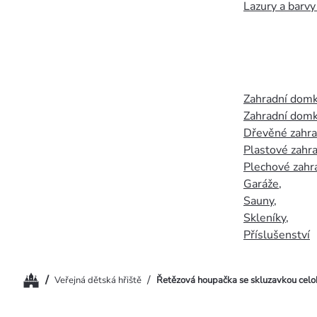
Lazury a barvy
Zahradní dom
Zahradní domk
Dřevěné zahr
Plastové zahr
Plechové zahr
Garáže
,
Sauny
,
Skleníky
,
Příslušenství
Domů
/
/
Veřejná dětská hřiště
Řetězová houpačka se skluzavkou celok