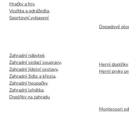
Hračky a hry
,
Vozítka a odrážedla
,
Sportovní vybavení
Dopadové plo
Zahradní nábytek
Zahradní sedací soupravy
,
Herní doplňky
Zahradní jídelní sestavy
,
Herní prvky p
Zahradní židle a křesla
,
Zahradní houpačky
,
Zahradní lehátka
,
Doplňky na zahradu
Montessori ed