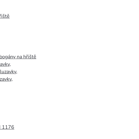
iště
bogány na hřiště
zavky
,
luzavky
,
zavky
,
N 1176