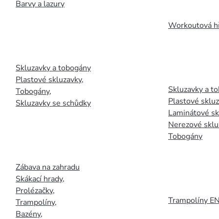
Barvy a lazury
Workoutová hř
Skluzavky a tobogány
Plastové skluzavky
,
Skluzavky a to
Tobogány
,
Plastové sklu
Skluzavky se schůdky
Laminátové sk
Nerezové sklu
Tobogány
Zábava na zahradu
Skákací hrady
,
Prolézačky
,
Trampolíny E
Trampolíny
,
Bazény
,