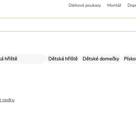
Dárkové poukazy
Montáž
Dop
á hřiště
Dětská hřiště
Dětské domečky
Písko
z cedru