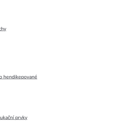
chy
ro hendikepované
ukační prvky