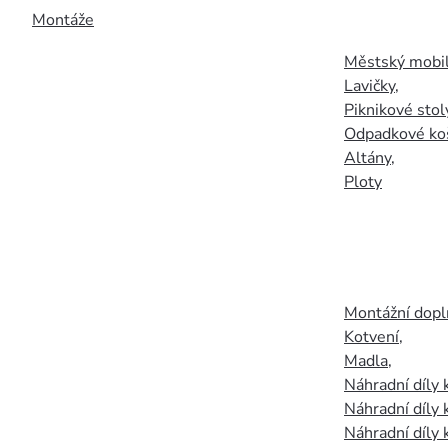
Montáže
Městský mobil
Lavičky
,
Piknikové stol
Odpadkové ko
Altány
,
Ploty
Montážní doplň
Kotvení
,
Madla
,
Náhradní díly
Náhradní díly 
Náhradní díly