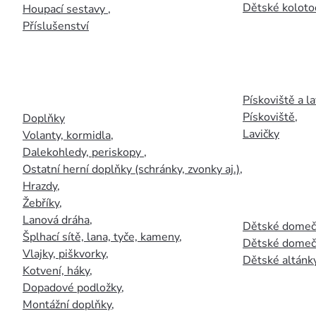
Dětské kolotoč
Houpací sestavy
,
Příslušenství
Pískoviště a la
Pískoviště
,
Doplňky
Lavičky
Volanty, kormidla
,
Dalekohledy, periskopy
,
Ostatní herní doplňky (schránky, zvonky aj.)
,
Hrazdy
,
Žebříky
,
Lanová dráha
,
Dětské domečk
Šplhací sítě, lana, tyče, kameny
,
Dětské domečk
Vlajky, piškvorky
,
Dětské altánky
Kotvení, háky
,
Dopadové podložky
,
Montážní doplňky
,