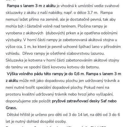
Rampa s lanem 3 m z akátu
je vhodná k umístění vedle svahové
skluzavky z akátu z naší nabídky, např. o délce 3,7 m. Rampa
nemusí ležet přímo na zemině, ale je dostatečně pevná, tak aby
mohla být i částečně volně nad terénem. Plošina rampy je
vyrobena z akátových (dubových) prken a je opatřena odolnými
výstupky. V horní části rampy je zabetonovaná akátová stojna u
výšce cca. 1 m, ke které je pevně uchcené šplhací lano v přírodním
vzhledu. Dřevo rampy je ošetřené slabovrstvou lazurou.
Skluzavka je kotvena v horní části zabetonováním akátové stojny
do terénu ve spodní části kovovou kotvou do betonu.
Výška volného pádu této rampy je do 0,6 m
.
Rampa s lanem 3 m
z akátu
může mít jako dopadovou plochu jen udržovaný trávník a
není nutné tvořit speciální dopadové plochy. Pokud není na
prostoru kvalitní udržovaný trávník nebo hrozí jeho vyšlapání,
doporučujeme zde položit
pryžové zatravňovací desky Saf nebo
Grass.
Dětské hřiště je určeno pro děti od 3 do 14 let, na děti od 3 do 6
let je nutný dohled dospělé osoby.