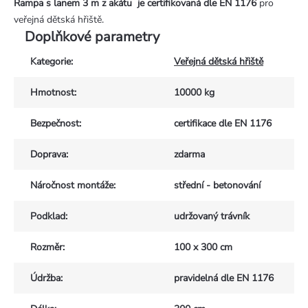
Rampa s lanem 3 m z akátu
je certifikovaná dle EN 1176
pro
veřejná dětská hřiště.
Doplňkové parametry
Kategorie
:
Veřejná dětská hřiště
Hmotnost
:
10000 kg
Bezpečnost
:
certifikace dle EN 1176
Doprava
:
zdarma
Náročnost montáže
:
střední - betonování
Podklad
:
udržovaný trávník
Rozměr
:
100 x 300 cm
Údržba
:
pravidelná dle EN 1176