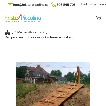
Přejít
Dárkové poukazy
info@hriste-piccolino.cz
608 565 705
na
obsah
Domů
/
/
Veřejná dětská hřiště
Rampa s lanem 3 m k svahové skluzavce - z akátu .