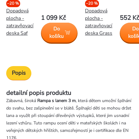
–20 %
–20 %
Dopadová
Dopadová
1 099 Kč
552 K
plocha -
plocha -
zatravňovací
zatravňovací
Do
Do
deska Saf
deska Grass
košíku
koší
Popis
detailní popis produktu
Zábavná, široká
Rampa s lanem 3 m
, která dětem umožní šplhání
do svahu, bez zašpineění se v blátě. Šplhající děti se mohou držet
lana a využít při stoupání dřevěných výstupků, které jim usnadní
lezení vzhůru. Tuto rampu ocení děti v mateřských školách i na
veřejných dětských hřištích, samozřejmostí je i certifikace dle EN
1176.