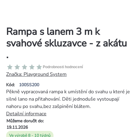
Rampa s lanem 3 m k
svahové skluzavce - z akátu
.
Průměrné
Podrobnosti hodnocení
hodnocení
Značka:
Playground System
produktu
Kód:
100SS200
je
Pěkně vypracovaná rampa k umístění do svahu u které je
0,0
silné lano na přitahování. Děti jednoduše vystoupají
z
nahoru po svahu,bez zašpinění blátem.
5
Detailní informace
hvězdiček.
Můžeme doručit do:
19.11.2026
Ve výrobě 8 - 10 týdnů