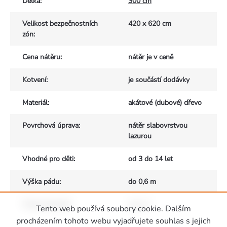
Délka
:
300 cm
Velikost bezpečnostních
420 x 620 cm
zón
:
Cena nátěru
:
nátěr je v ceně
Kotvení
:
je součástí dodávky
Materiál
:
akátové (dubové) dřevo
Povrchová úprava
:
nátěr slabovrstvou
lazurou
Vhodné pro děti
:
od 3 do 14 let
Výška pádu
:
do 0,6 m
Počet uživatelů
:
max. 6
Tento web používá soubory cookie. Dalším
Zápatí
procházením tohoto webu vyjadřujete souhlas s jejich