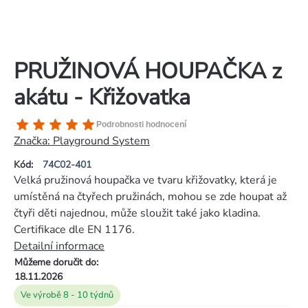
PRUŽINOVÁ HOUPAČKA z
akátu - Křižovatka
Průměrné
Podrobnosti hodnocení
hodnocení
Značka:
Playground System
produktu
Kód:
74C02-401
je
Velká pružinová houpačka ve tvaru křižovatky, která je
5,0
umístěná na čtyřech pružinách, mohou se zde houpat až
z
čtyři děti najednou, může sloužit také jako kladina.
5
Certifikace dle EN 1176.
hvězdiček.
Detailní informace
Můžeme doručit do:
18.11.2026
Ve výrobě 8 - 10 týdnů