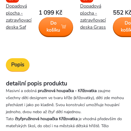
Dopadová
Dopadová
1 099 Kč
552 K
plocha -
plocha -
zatravňovací
zatravňovací
Do
Do
deska Saf
deska Grass
košíku
koší
Popis
detailní popis produktu
Masivní a odolná
pružinová houpačka - Křižovatka
zaujme
všechny děti designem ve tvaru kříže (křižovatky), děti zde mohou
přecházet i jako po kladině. Svou konstrukcí umožňuje houpání
jednoho, dvou nebo až čtyř dětí najednou.
Tato
čtyřpružinová houpačka Křižovatka
je vhodná především do
mateřských škol, do obcí i na městská dětská hřiště. Tělo