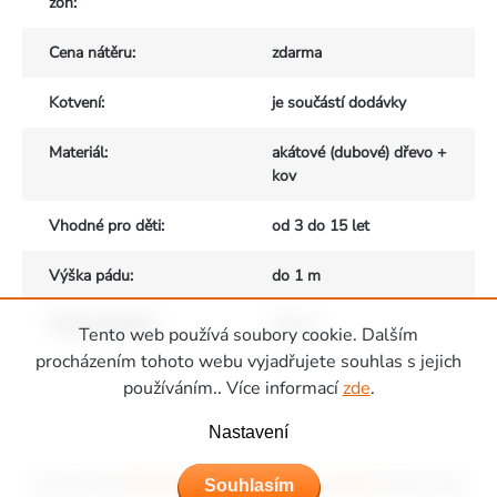
zón
:
Cena nátěru
:
zdarma
Kotvení
:
je součástí dodávky
Materiál
:
akátové (dubové) dřevo +
kov
Vhodné pro děti
:
od 3 do 15 let
Výška pádu
:
do 1 m
Počet uživatelů
:
max. 4
Tento web používá soubory cookie. Dalším
Zápatí
procházením tohoto webu vyjadřujete souhlas s jejich
používáním.. Více informací
zde
.
Nastavení
Copyright 2026
Hřiště Piccolino - dětská hřiště a domečky
. Všechna práva
Souhlasím