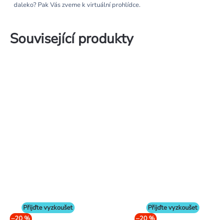
daleko? Pak Vás zveme k virtuální prohlídce.
Související produkty
Přijďte vyzkoušet
Přijďte vyzkoušet
–20 %
–20 %