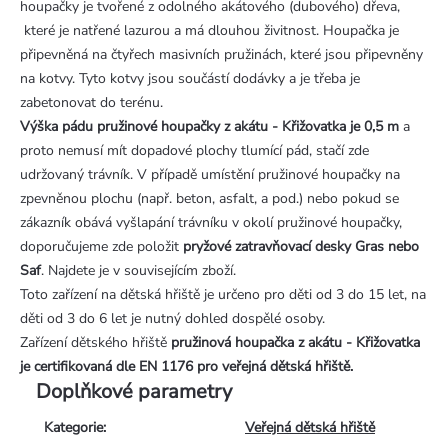
houpačky je tvořené z odolného akátového (dubového) dřeva,
které je natřené lazurou a má dlouhou živitnost. Houpačka je
připevněná na čtyřech masivních pružinách, které jsou připevněny
na kotvy. Tyto kotvy jsou součástí dodávky a je třeba je
zabetonovat do terénu.
Výška pádu pružinové houpačky z akátu - Křižovatka je 0,5 m
a
proto nemusí mít dopadové plochy tlumící pád, stačí zde
udržovaný trávník. V případě umístění pružinové houpačky na
zpevněnou plochu (např. beton, asfalt, a pod.) nebo pokud se
zákazník obává vyšlapání trávníku v okolí pružinové houpačky,
doporučujeme zde položit
pryžové zatravňovací desky Gras nebo
Saf
. Najdete je v souvisejícím zboží.
Toto zařízení na dětská hřiště je určeno pro děti od 3 do 15 let, na
děti od 3 do 6 let je nutný dohled dospělé osoby.
Zařízení dětského hřiště
pružinová houpačka z akátu - Křižovatka
je certifikovaná dle EN 1176 pro veřejná dětská hřiště.
Doplňkové parametry
Kategorie
:
Veřejná dětská hřiště