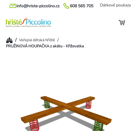
Přejít
Dárkové poukazy
info@hriste-piccolino.cz
608 565 705
na
obsah
Domů
/
/
Veřejná dětská hřiště
PRUŽINOVÁ HOUPAČKA z akátu - Křižovatka