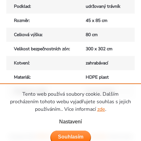
Podklad
:
udržovaný trávník
Rozměr
:
45 x 85 cm
Celková výška
:
80 cm
Velikost bezpečnostních zón
:
300 x 302 cm
Kotvení
:
zahrabávací
Materiál
:
HDPE plast
Vhodné pro děti
:
od 1 do 12 let
Tento web používá soubory cookie. Dalším
Zápatí
procházením tohoto webu vyjadřujete souhlas s jejich
používáním.. Více informací
zde
.
Nastavení
Souhlasím
Copyright 2026
Hřiště Piccolino - dětská hřiště a domečky
. Všechna práva