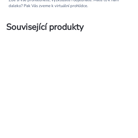
Zde si vše prohlédnete, vyzkoušíte i objednáte. Máte to k nám
daleko? Pak Vás zveme k virtuální prohlídce.
Související produkty