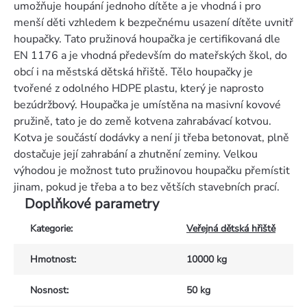
umožňuje houpání jednoho dítěte a je vhodná i pro
menší děti vzhledem k bezpečnému usazení dítěte uvnitř
houpačky. Tato pružinová houpačka je certifikovaná dle
EN 1176 a je vhodná především do mateřských škol, do
obcí i na městská dětská hřiště. Tělo houpačky je
tvořené z odolného HDPE plastu, který je naprosto
bezúdržbový. Houpačka je umístěna na masivní kovové
pružině, tato je do země kotvena zahrabávací kotvou.
Kotva je součástí dodávky a není ji třeba betonovat, plně
dostačuje její zahrabání a zhutnění zeminy. Velkou
výhodou je možnost tuto pružinovou houpačku přemístit
jinam, pokud je třeba a to bez větších stavebních prací.
Doplňkové parametry
Kategorie
:
Veřejná dětská hřiště
Hmotnost
:
10000 kg
Nosnost
:
50 kg