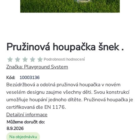
Pružinová houpačka šnek .
Průměrné
Podrobnosti hodnocení
hodnocení
Značka:
Playground System
produktu
Kód:
10003136
je
Bezúdržbová a odolná pružinová houpačka v novém
0,0
veselém designu zaujme všechny děti. Svou konstrukcí
z
umožňuje houpání jednoho dítěte. Pružinová houpačka je
5
certifikovaná dle EN 1176.
hvězdiček.
Detailní informace
Můžeme doručit do:
8.9.2026
Na objednávku