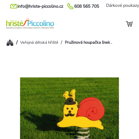
Přejít
Dárkové poukazy
info@hriste-piccolino.cz
608 565 705
na
obsah
Domů
/
/
Veřejná dětská hřiště
Pružinová houpačka šnek .