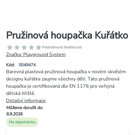
Pružinová houpačka Kuřátko
Průměrné
Podrobnosti hodnocení
hodnocení
Značka:
Playground System
produktu
Kód:
0049474
je
Barevná plastová pružinová houpačka v novém skvělém
0,0
designu kuřátka zaujme všechny děti. Tato pružinová
z
houpačka je certifikovaná dle EN 1176 pro veřejná
5
dětská hřiště.
hvězdiček.
Detailní informace
Můžeme doručit do:
8.9.2026
Na objednávku