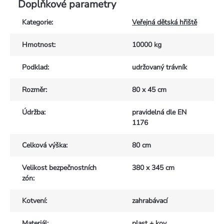
Doplňkové parametry
Kategorie
:
Veřejná dětská hřiště
Hmotnost
:
10000 kg
Podklad
:
udržovaný trávník
Rozměr
:
80 x 45 cm
Údržba
:
pravidelná dle EN
1176
Celková výška
:
80 cm
Velikost bezpečnostních
380 x 345 cm
zón
:
Kotvení
:
zahrabávací
Materiál
:
plast + kov