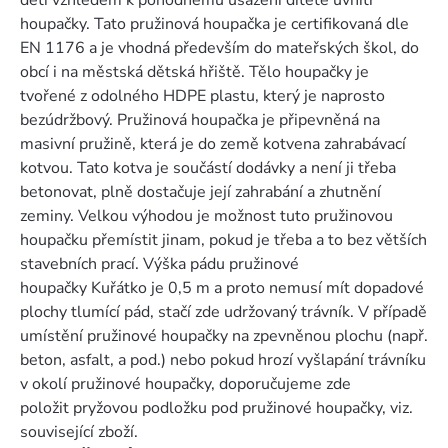
děti vzhledem k pohodnému usazení dítěte uvnitř
houpačky. Tato pružinová houpačka je certifikovaná dle
EN 1176 a je vhodná především do mateřských škol, do
obcí i na městská dětská hřiště. Tělo houpačky je
tvořené z odolného HDPE plastu, který je naprosto
bezúdržbový. Pružinová houpačka je připevněná na
masivní pružině, která je do země kotvena zahrabávací
kotvou. Tato kotva je součástí dodávky a není ji třeba
betonovat, plně dostačuje její zahrabání a zhutnění
zeminy. Velkou výhodou je možnost tuto pružinovou
houpačku přemístit jinam, pokud je třeba a to bez větších
stavebních prací. Výška pádu pružinové
houpačky Kuřátko je 0,5 m a proto nemusí mít dopadové
plochy tlumící pád, stačí zde udržovaný trávník. V případě
umístění pružinové houpačky na zpevněnou plochu (např.
beton, asfalt, a pod.) nebo pokud hrozí vyšlapání trávníku
v okolí pružinové houpačky, doporučujeme zde
položit pryžovou podložku pod pružinové houpačky, viz.
související zboží.