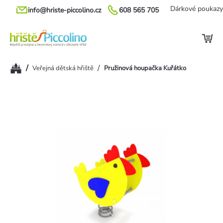
Přejít
Dárkové poukazy
info@hriste-piccolino.cz
608 565 705
na
obsah
Domů
/
/
Veřejná dětská hřiště
Pružinová houpačka Kuřátko