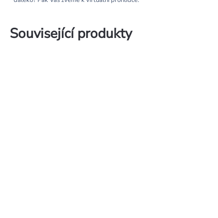
daleko? Pak Vás zveme k virtuální prohlídce.
Související produkty