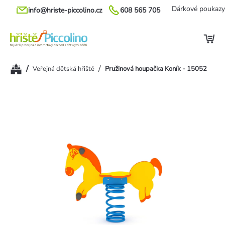
Přejít
Dárkové poukazy
info@hriste-piccolino.cz
608 565 705
na
obsah
Domů
/
/
Veřejná dětská hřiště
Pružinová houpačka Koník - 15052