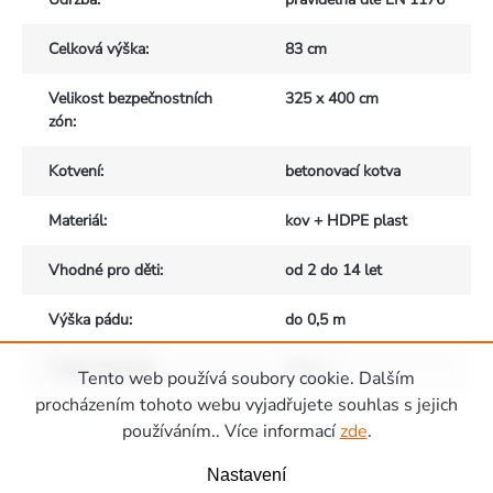
Celková výška
:
83 cm
Velikost bezpečnostních
325 x 400 cm
zón
:
Kotvení
:
betonovací kotva
Materiál
:
kov + HDPE plast
Vhodné pro děti
:
od 2 do 14 let
Výška pádu
:
do 0,5 m
Počet uživatelů
:
max. 1
Tento web používá soubory cookie. Dalším
Zápatí
procházením tohoto webu vyjadřujete souhlas s jejich
používáním.. Více informací
zde
.
Nastavení