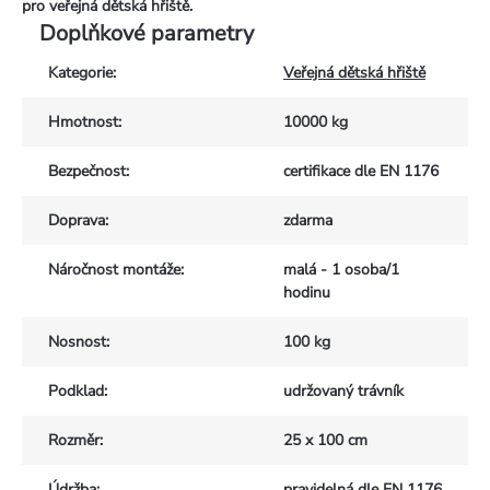
pro veřejná dětská hřiště.
Doplňkové parametry
Kategorie
:
Veřejná dětská hřiště
Hmotnost
:
10000 kg
Bezpečnost
:
certifikace dle EN 1176
Doprava
:
zdarma
Náročnost montáže
:
malá - 1 osoba/1
hodinu
Nosnost
:
100 kg
Podklad
:
udržovaný trávník
Rozměr
:
25 x 100 cm
Údržba
:
pravidelná dle EN 1176