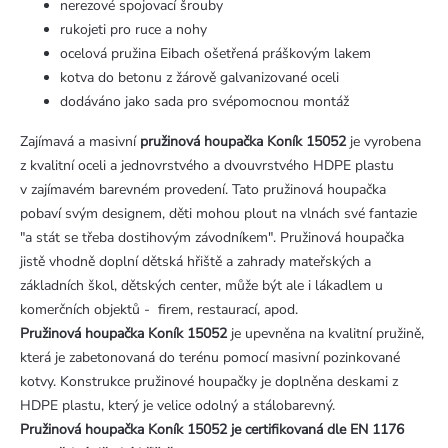
nerezové spojovací šrouby
rukojeti pro ruce a nohy
ocelová pružina Eibach ošetřená práškovým lakem
kotva do betonu z žárově galvanizované oceli
dodáváno jako sada pro svépomocnou montáž
Zajímavá a masivní
pružinová houpačka Koník 15052
je vyrobena
z kvalitní oceli a jednovrstvého a dvouvrstvého HDPE plastu
v zajímavém barevném provedení. Tato pružinová houpačka
pobaví svým designem, děti mohou plout na vlnách své fantazie
"a stát se třeba dostihovým závodníkem". Pružinová houpačka
jistě vhodně doplní dětská hřiště a zahrady mateřských a
základních škol, dětských center, může být ale i lákadlem u
komerčních objektů - firem, restaurací, apod.
Pružinová houpačka Koník 15052
je upevněna na kvalitní pružině,
která je zabetonovaná do terénu pomocí masivní pozinkované
kotvy. Konstrukce pružinové houpačky je doplněna deskami z
HDPE plastu, který je velice odolný a stálobarevný.
Pružinová houpačka Koník 15052 je certifikovaná dle EN 1176