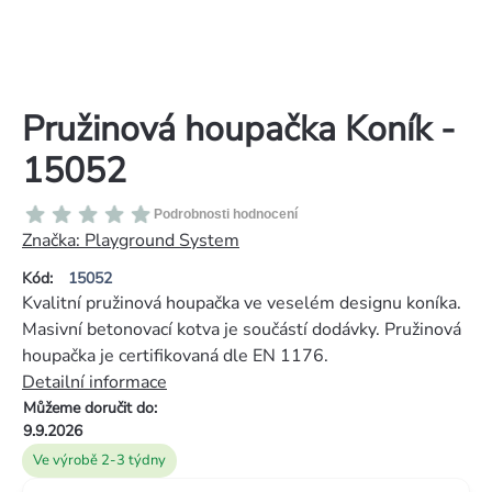
Pružinová houpačka Koník -
15052
Průměrné
Podrobnosti hodnocení
hodnocení
Značka:
Playground System
produktu
Kód:
15052
je
Kvalitní pružinová houpačka ve veselém designu koníka.
0,0
Masivní betonovací kotva je součástí dodávky. Pružinová
z
houpačka je certifikovaná dle EN 1176.
5
Detailní informace
hvězdiček.
Můžeme doručit do:
9.9.2026
Ve výrobě 2-3 týdny