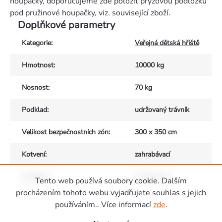
houpačky, doporučujeme zde položit pryžovou podložku
pod pružinové houpačky, viz. související zboží.
Doplňkové parametry
Kategorie
:
Veřejná dětská hřiště
Hmotnost
:
10000 kg
Nosnost
:
70 kg
Podklad
:
udržovaný trávník
Velikost bezpečnostních zón
:
300 x 350 cm
Kotvení
:
zahrabávací
Materiál
:
HDPE plast
Tento web používá soubory cookie. Dalším
Zápatí
procházením tohoto webu vyjadřujete souhlas s jejich
používáním.. Více informací
zde
.