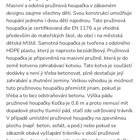
Masivní a odolná pružinová houpačka v zábavném
designu zaujme všechny děti. Svou konstrukcí umožňuje
houpání jednoho i dvou dětí najednou. Tato pružinová
houpačka je certifikovaná dle EN 1176 a je vhodná
především do mateřských škol, do obcí i na městská
dětská hřiště. Samotná houpačka je tvořena z odolného
HDPE plastu, který je naprosto bezúdržbový. Pružinová
houpačka je připevněná na masivní pružině, která je do
země kotvena zahrabávací kotvou. Tato kotva je součástí
dodávky a není ji třeba betonovat, plně dostačuje její
zahrabání a zhutnění zeminy. Velkou výhodou je možnost
tuto pružinovou houpačku přemístit jinam, pokud je
třeba a to bez odstraňování betonu. Výška pádu
pružinové houpačky Kočka je 0,6 m a proto nemusí mít
dopadové plochy tlumící pád, stačí zde udržovaný trávník.
V případě umístění pružinové houpačky na zpevněnou
plochu (např. beton, asfalt, a pod.) nebo pokud se
zákazník obává vyšlapání trávníku v okolí pružinové