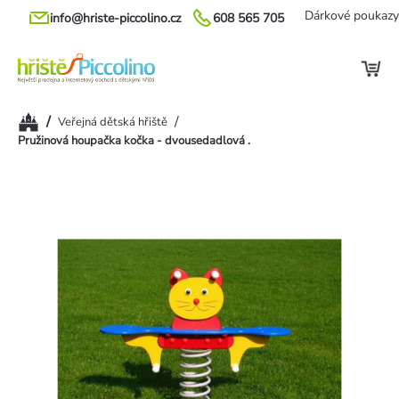
Přejít
Dárkové poukazy
info@hriste-piccolino.cz
608 565 705
na
obsah
Domů
/
/
Veřejná dětská hřiště
Pružinová houpačka kočka - dvousedadlová .