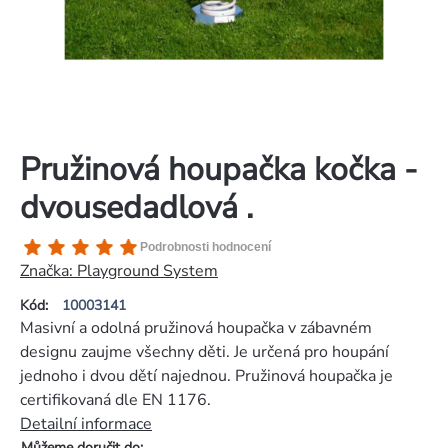
Pružinová houpačka kočka -
dvousedadlová .
Průměrné
Podrobnosti hodnocení
hodnocení
Značka:
Playground System
produktu
Kód:
10003141
je
Masivní a odolná pružinová houpačka v zábavném
5,0
designu zaujme všechny děti. Je určená pro houpání
z
jednoho i dvou dětí najednou. Pružinová houpačka je
5
certifikovaná dle EN 1176.
hvězdiček.
Detailní informace
Můžeme doručit do: