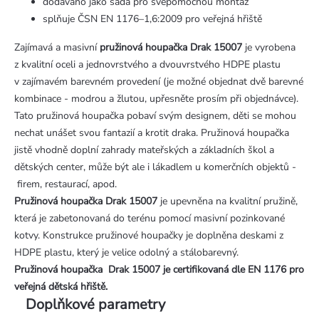
dodáváno jako sada pro svépomocnou montáž
splňuje ČSN EN 1176–1,6:2009 pro veřejná hřiště
Zajímavá a masivní
pružinová houpačka Drak 15007
je vyrobena
z kvalitní oceli a jednovrstvého a dvouvrstvého HDPE plastu
v zajímavém barevném provedení (je možné objednat dvě barevné
kombinace - modrou a žlutou, upřesněte prosím při objednávce).
Tato pružinová houpačka pobaví svým designem, děti se mohou
nechat unášet svou fantazií a krotit draka. Pružinová houpačka
jistě vhodně doplní zahrady mateřských a základních škol a
dětských center, může být ale i lákadlem u komerčních objektů -
firem, restaurací, apod.
Pružinová houpačka Drak 15007
je upevněna na kvalitní pružině,
která je zabetonovaná do terénu pomocí masivní pozinkované
kotvy. Konstrukce pružinové houpačky je doplněna deskami z
HDPE plastu, který je velice odolný a stálobarevný.
Pružinová houpačka Drak 15007 je certifikovaná dle EN 1176 pro
veřejná dětská hřiště.
Doplňkové parametry