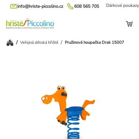
Přejít
Dárkové poukazy
info@hriste-piccolino.cz
608 565 705
na
obsah
Domů
/
/
Veřejná dětská hřiště
Pružinová houpačka Drak 15007