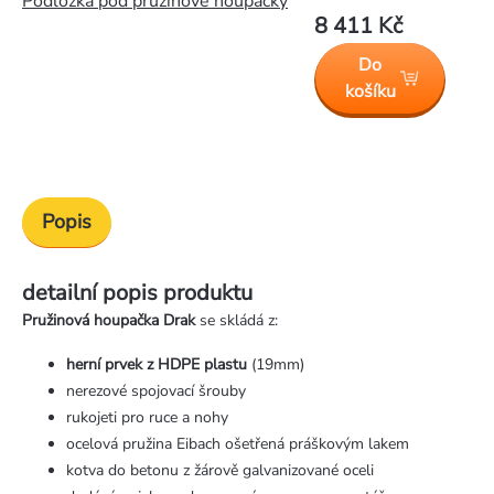
Podložka pod pružinové houpačky
8 411 Kč
Do
košíku
Popis
detailní popis produktu
Pružinová houpačka Drak
se skládá z:
herní prvek z HDPE plastu
(19mm)
nerezové spojovací šrouby
rukojeti pro ruce a nohy
ocelová pružina Eibach ošetřená práškovým lakem
kotva do betonu z žárově galvanizované oceli