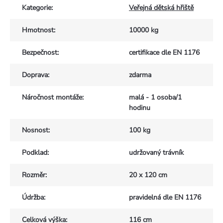
Kategorie
:
Veřejná dětská hřiště
Hmotnost
:
10000 kg
Bezpečnost
:
certifikace dle EN 1176
Doprava
:
zdarma
Náročnost montáže
:
malá - 1 osoba/1
hodinu
Nosnost
:
100 kg
Podklad
:
udržovaný trávník
Rozměr
:
20 x 120 cm
Údržba
:
pravidelná dle EN 1176
Celková výška
:
116 cm