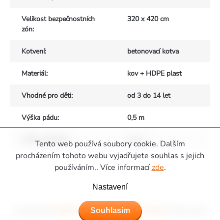
Velikost bezpečnostních
320 x 420 cm
zón
:
Kotvení
:
betonovací kotva
Materiál
:
kov + HDPE plast
Vhodné pro děti
:
od 3 do 14 let
Výška pádu
:
0,5 m
Počet uživatelů
:
max. 1
Tento web používá soubory cookie. Dalším
Zápatí
procházením tohoto webu vyjadřujete souhlas s jejich
používáním.. Více informací
zde
.
Nastavení
Souhlasím
Copyright 2026
Hřiště Piccolino - dětská hřiště a domečky
. Všechna práva
vyhrazena.