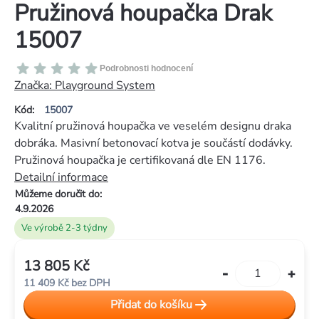
Pružinová houpačka Drak
15007
Průměrné
Podrobnosti hodnocení
hodnocení
Značka:
Playground System
produktu
Kód:
15007
je
Kvalitní pružinová houpačka ve veselém designu draka
0,0
dobráka. Masivní betonovací kotva je součástí dodávky.
z
Pružinová houpačka je certifikovaná dle EN 1176.
5
Detailní informace
hvězdiček.
Můžeme doručit do:
4.9.2026
Ve výrobě 2-3 týdny
13 805 Kč
Měrná
11 409 Kč bez DPH
cena:
Přidat do košíku