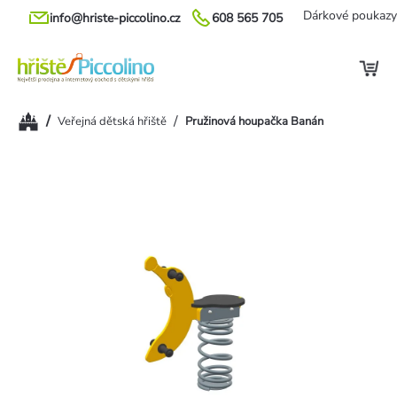
Přejít
Dárkové poukazy
info@hriste-piccolino.cz
608 565 705
na
obsah
Domů
/
/
Veřejná dětská hřiště
Pružinová houpačka Banán