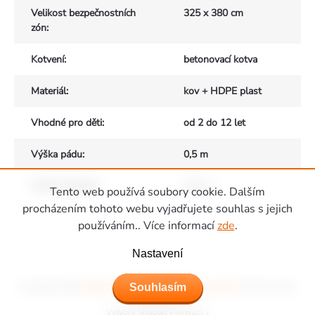
Velikost bezpečnostních
325 x 380 cm
zón
:
Kotvení
:
betonovací kotva
Materiál
:
kov + HDPE plast
Vhodné pro děti
:
od 2 do 12 let
Výška pádu
:
0,5 m
Počet uživatelů
:
max. 1
Tento web používá soubory cookie. Dalším
Zápatí
procházením tohoto webu vyjadřujete souhlas s jejich
používáním.. Více informací
zde
.
Nastavení
Souhlasím
Copyright 2026
Hřiště Piccolino - dětská hřiště a domečky
. Všechna práva
vyhrazena.
Vytvořil Shoptet Premium