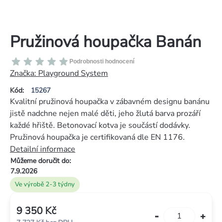
Pružinová houpačka Banán
Průměrné
Podrobnosti hodnocení
hodnocení
Značka:
Playground System
produktu
Kód:
15267
je
Kvalitní pružinová houpačka v zábavném designu banánu
0,0
jistě nadchne nejen malé děti, jeho žlutá barva prozáří
z
každé hřiště. Betonovací kotva je součástí dodávky.
5
Pružinová houpačka je certifikovaná dle EN 1176.
hvězdiček.
Detailní informace
Můžeme doručit do:
7.9.2026
Ve výrobě 2-3 týdny
9 350 Kč
Měrná