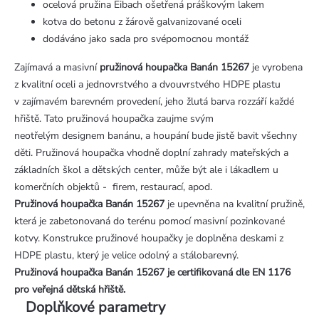
ocelová pružina Eibach ošetřená práškovým lakem
kotva do betonu z žárově galvanizované oceli
dodáváno jako sada pro svépomocnou montáž
Zajímavá a masivní
pružinová houpačka Banán 15267
je vyrobena
z kvalitní oceli a jednovrstvého a dvouvrstvého HDPE plastu
v zajímavém barevném provedení, jeho žlutá barva rozzáří každé
hřiště. Tato pružinová houpačka zaujme svým
neotřelým designem banánu, a houpání bude jistě bavit všechny
děti. Pružinová houpačka vhodně doplní zahrady mateřských a
základních škol a dětských center, může být ale i lákadlem u
komerčních objektů - firem, restaurací, apod.
Pružinová houpačka Banán 15267
je upevněna na kvalitní pružině,
která je zabetonovaná do terénu pomocí masivní pozinkované
kotvy. Konstrukce pružinové houpačky je doplněna deskami z
HDPE plastu, který je velice odolný a stálobarevný.
Pružinová houpačka Banán 15267 je certifikovaná dle EN 1176
pro veřejná dětská hřiště.
Doplňkové parametry