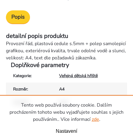
Popis
detailní popis produktu
Provozní řád, plastová cedule s.5mm + polep samolepicí
grafikou, exteriérová kvalita, trvale odolné vodě a slunci,
velikost: A4, text dle požadavků zákazníka.
Doplňkové parametry
Kategorie
:
Veřejná dětská hřiště
Rozměr
:
A4
Materiál
:
plast
Tento web používá soubory cookie. Dalším
Zápatí
procházením tohoto webu vyjadřujete souhlas s jejich
používáním.. Více informací
zde
.
Nastavení