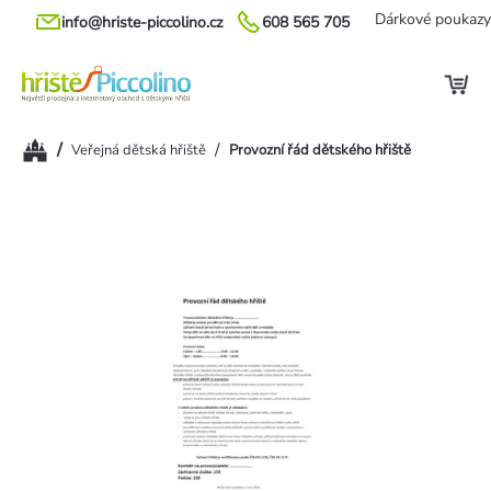
Přejít
Dárkové poukazy
info@hriste-piccolino.cz
608 565 705
na
obsah
Domů
/
/
Veřejná dětská hřiště
Provozní řád dětského hřiště