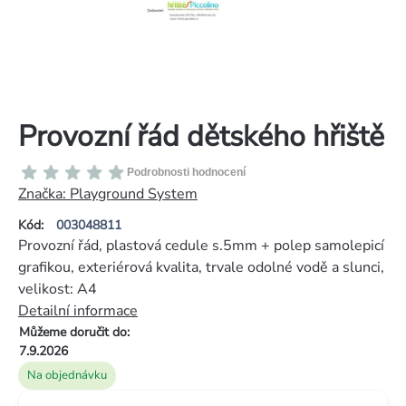
Provozní řád dětského hřiště
Průměrné
Podrobnosti hodnocení
hodnocení
Značka:
Playground System
produktu
Kód:
003048811
je
Provozní řád, plastová cedule s.5mm + polep samolepicí
0,0
grafikou, exteriérová kvalita, trvale odolné vodě a slunci,
z
velikost: A4
5
Detailní informace
hvězdiček.
Můžeme doručit do:
7.9.2026
Na objednávku