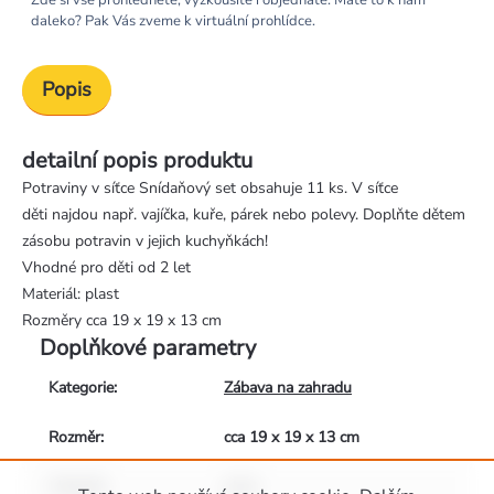
Zde si vše prohlédnete, vyzkoušíte i objednáte. Máte to k nám
daleko? Pak Vás zveme k virtuální prohlídce.
Popis
detailní popis produktu
Potraviny v síťce Snídaňový set obsahuje 11 ks. V síťce
děti najdou např. vajíčka, kuře, párek nebo polevy. Doplňte dětem
zásobu potravin v jejich kuchyňkách!
Vhodné pro děti od 2 let
Materiál: plast
Rozměry cca 19 x 19 x 13 cm
Doplňkové parametry
Kategorie
:
Zábava na zahradu
Rozměr
:
cca 19 x 19 x 13 cm
Materiál
:
plast