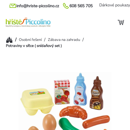
Přejít
Dárkové poukazy
info@hriste-piccolino.cz
608 565 705
na
obsah
Domů
/
/
/
Osobní řešení
Zábava na zahradu
Potraviny v síťce ( snídaňový set )