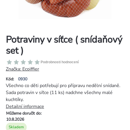
Potraviny v síťce ( snídaňový
set )
Průměrné
Podrobnosti hodnocení
hodnocení
Značka:
Ecoiffier
produktu
Kód:
0930
je
Všechno co děti potřebují pro přípravu nedělní snídaně.
0,0
Sada potravin v síťce (11 ks) nadchne všechny malé
z
kuchtíky.
5
Detailní informace
hvězdiček.
Můžeme doručit do:
10.8.2026
Skladem