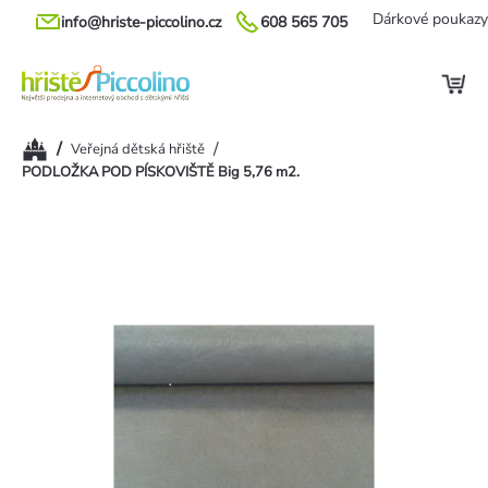
Přejít
Dárkové poukazy
info@hriste-piccolino.cz
608 565 705
na
obsah
Domů
/
/
Veřejná dětská hřiště
PODLOŽKA POD PÍSKOVIŠTĚ Big 5,76 m2.