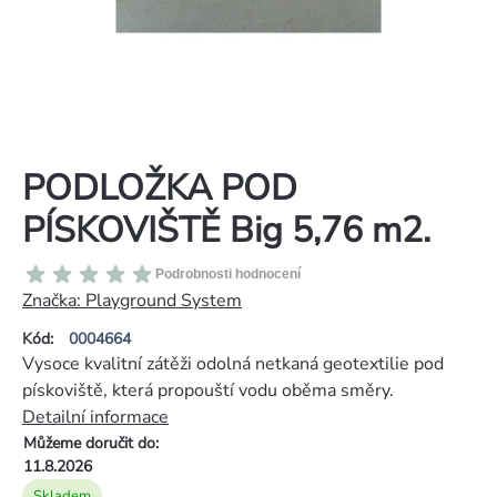
PODLOŽKA POD
PÍSKOVIŠTĚ Big 5,76 m2.
Průměrné
Podrobnosti hodnocení
hodnocení
Značka:
Playground System
produktu
Kód:
0004664
je
Vysoce kvalitní zátěži odolná netkaná geotextilie pod
0,0
pískoviště, která propouští vodu oběma směry.
z
Detailní informace
5
Můžeme doručit do:
hvězdiček.
11.8.2026
Skladem