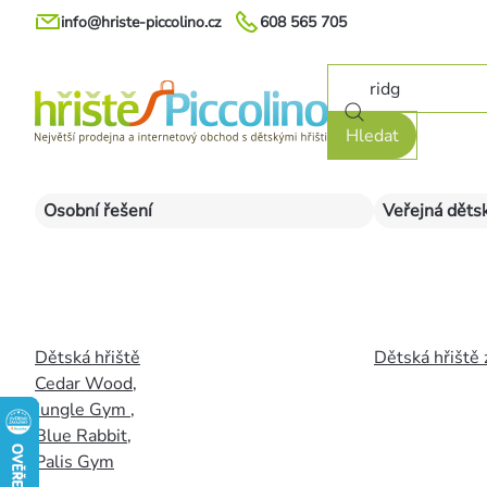
Přejít
info@hriste-piccolino.cz
608 565 705
na
obsah
Hledat
Osobní řešení
Veřejná dětsk
Dětská hřiště
Dětská hřiště 
Cedar Wood
,
Jungle Gym
,
Blue Rabbit
,
Palis Gym