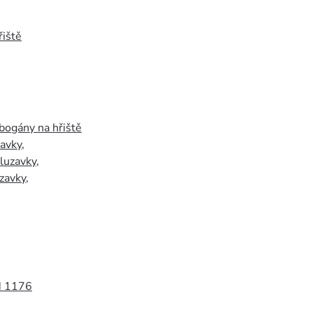
iště
bogány na hřiště
zavky
,
luzavky
,
zavky
,
N 1176