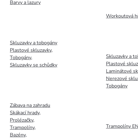
Barvy a lazury
Workoutová hř
Skluzavky a tobogány
Plastové skluzavky
,
Skluzavky a to
Tobogány
,
Plastové sklu
Skluzavky se schůdky
Laminátové sk
Nerezové sklu
Tobogány
Zábava na zahradu
Skákací hrady
,
Prolézačky
,
Trampolíny E
Trampolíny
,
Bazény
,