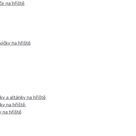
e na hřiště
vičky na hřiště
y a altánky na hřiště
y na hřiště
,
 na hřiště