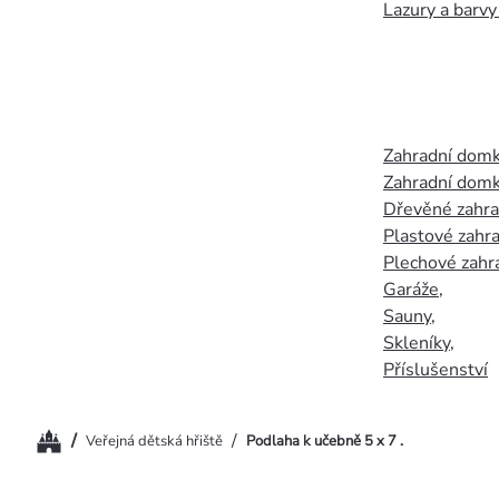
Lazury a barvy
Zahradní dom
Zahradní domk
Dřevěné zahr
Plastové zahr
Plechové zahr
Garáže
,
Sauny
,
Skleníky
,
Příslušenství
Domů
/
/
Veřejná dětská hřiště
Podlaha k učebně 5 x 7 .