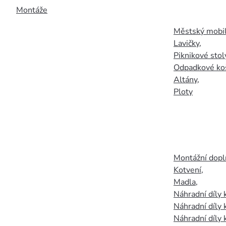
Montáže
Městský mobil
Lavičky
,
Piknikové stol
Odpadkové ko
Altány
,
Ploty
Montážní doplň
Kotvení
,
Madla
,
Náhradní díly
Náhradní díly 
Náhradní díly