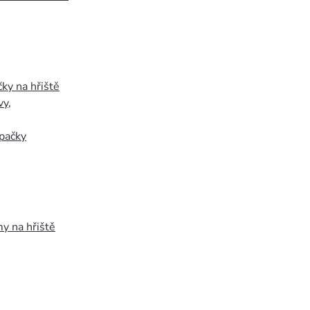
ky na hřiště
vy
,
pačky
y na hřiště