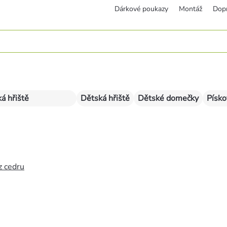
Dárkové poukazy
Montáž
Dop
á hřiště
Dětská hřiště
Dětské domečky
Písko
z cedru