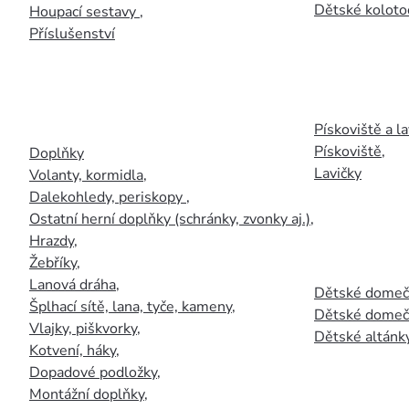
Dětské kolotoč
Houpací sestavy
,
Příslušenství
Pískoviště a la
Pískoviště
,
Doplňky
Lavičky
Volanty, kormidla
,
Dalekohledy, periskopy
,
Ostatní herní doplňky (schránky, zvonky aj.)
,
Hrazdy
,
Žebříky
,
Lanová dráha
,
Dětské domečk
Šplhací sítě, lana, tyče, kameny
,
Dětské domečk
Vlajky, piškvorky
,
Dětské altánky
Kotvení, háky
,
Dopadové podložky
,
Montážní doplňky
,