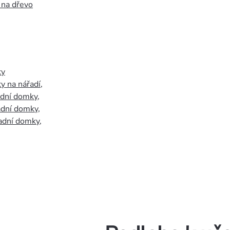
 na dřevo
ky
y na nářadí
,
adní domky
,
adní domky
,
adní domky
,