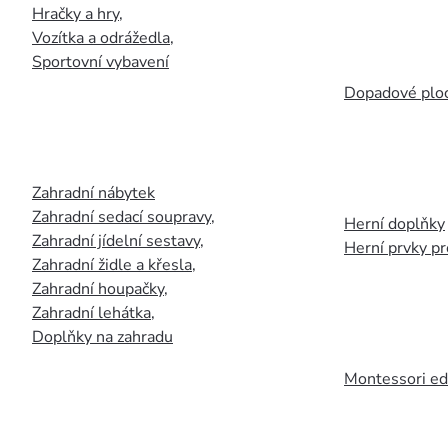
Hračky a hry
,
Vozítka a odrážedla
,
Sportovní vybavení
Dopadové plo
Zahradní nábytek
Zahradní sedací soupravy
,
Herní doplňky
Zahradní jídelní sestavy
,
Herní prvky p
Zahradní židle a křesla
,
Zahradní houpačky
,
Zahradní lehátka
,
Doplňky na zahradu
Montessori ed