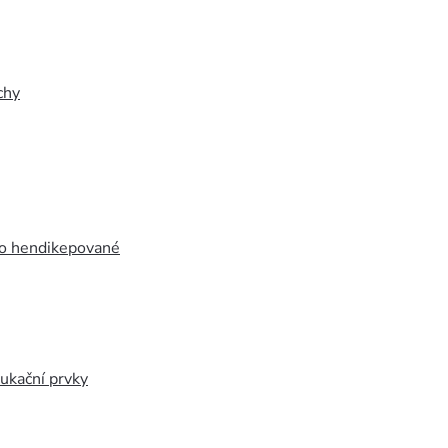
chy
ro hendikepované
ukační prvky