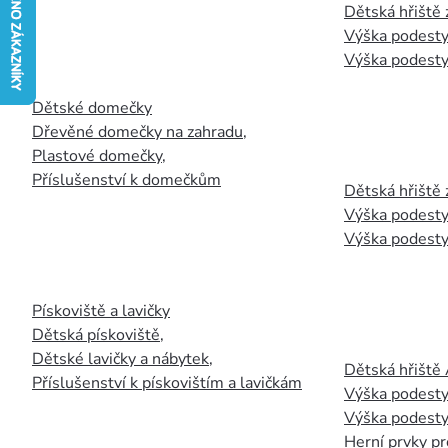
Dětská hřiště
Výška podesty
Výška podesty
Dětské domečky
Dřevěné domečky na zahradu
,
Plastové domečky
,
Příslušenství k domečkům
Dětská hřiště 
Výška podesty
Výška podesty
Pískoviště a lavičky
Dětská pískoviště
,
Dětské lavičky a nábytek
,
Dětská hřiště
Příslušenství k pískovištím a lavičkám
Výška podesty
Výška podesty
Herní prvky pr