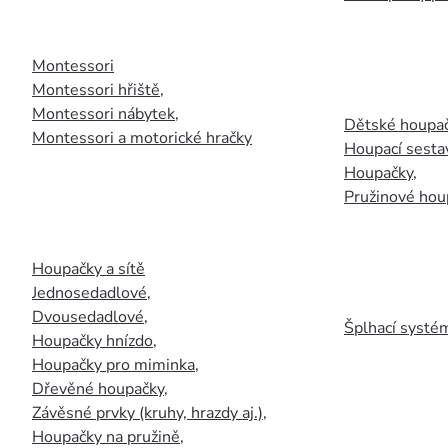
Montessori
Montessori hřiště
,
Montessori nábytek
,
Dětské houpač
Montessori a motorické hračky
Houpací sesta
Houpačky
,
Pružinové hou
Houpačky a sítě
Jednosedadlové
,
Dvousedadlové
,
Šplhací systém
Houpačky hnízdo
,
Houpačky pro miminka
,
Dřevěné houpačky
,
Závěsné prvky (kruhy, hrazdy aj.)
,
Houpačky na pružině
,