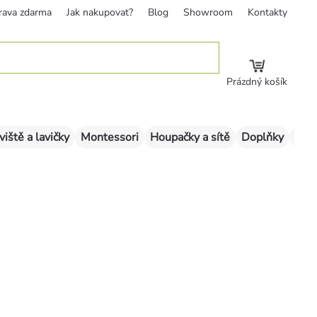
rava zdarma
Jak nakupovat?
Blog
Showroom
Kontakty
Prázdný košík
viště a lavičky
Montessori
Houpačky a sítě
Doplňky
Sklu