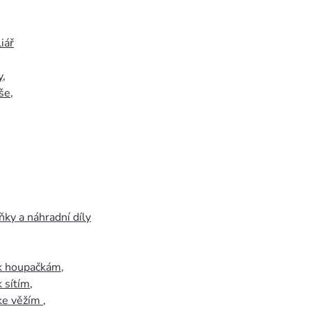
iář
y
,
še
,
ky a náhradní díly
 k houpačkám
,
k sítím
,
 ke věžím
,