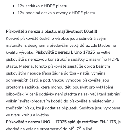
12× sedátko z HDPE plastu
12× podélná deska s otvory z HDPE plastu
Pískoviště z nerezu a plastu, mají životnost 50let !!!
Kovové pískoviště českého výrobce jsou jedinečná svým
materiálem, designem a především velký důraz zde kladou na
kvalitu výrobku.
Pískoviště z nerezu L Uno 17025
je velké
pískoviště s nerezovou konstrukcí a sedátky z masivního HDPE
plastu. Materiál tohoto pískoviště zajistí, že oproti běžným
pískovištím nebude třeba žádná údržba - nátěr, výměna
odhnívajících částí, a pod. Velkou výhodou pískoviště jsou
prostorná sedátka, která mohou děti používat pro vyklápění
báboviček. V ceně dodávky není plachta na zakrytí, která zabrání
vnikání zvířat (především koček) do pískoviště a následnému
znečištění písku, lze ji dodat za příplatek. Sedátka jsou vyrobena
ve tvaru kruhu a květiny.
Pískoviště z nerezu UNO L 17025 splňuje certifikaci EN-1176,
je
vhodné na veřejné prostranství do MŠ, ZŠ a jiné.