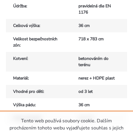
Údržba
:
pravidelná dle EN
1176
Celková výška
:
36 cm
Velikost bezpečnostních
718 x 783 cm
zón
:
Kotvení
:
betonováním do
terénu
Materiál
:
nerez + HDPE plast
Vhodné pro děti
:
od 3 let
Výška pádu
:
36 cm
Počet uživatelů
:
max. 20
Tento web používá soubory cookie. Dalším
Zápatí
procházením tohoto webu vyjadřujete souhlas s jejich