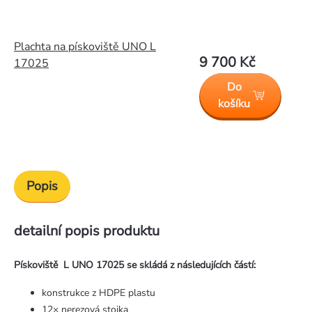
Plachta na pískoviště UNO L
9 700 Kč
17025
Do
košíku
Popis
detailní popis produktu
Pískoviště L UNO 17025 se skládá z následujících čás­tí:
konstrukce z HDPE plastu
12× nerezová stojka