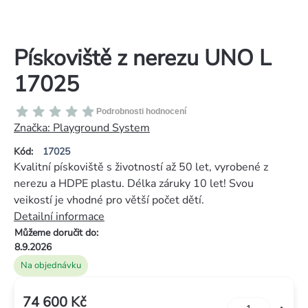
Pískoviště z nerezu UNO L
17025
Průměrné
Podrobnosti hodnocení
hodnocení
Značka:
Playground System
produktu
Kód:
17025
je
Kvalitní pískoviště s životností až 50 let, vyrobené z
0,0
nerezu a HDPE plastu. Délka záruky 10 let! Svou
z
veikostí je vhodné pro větší počet dětí.
5
Detailní informace
hvězdiček.
Můžeme doručit do:
8.9.2026
Na objednávku
74 600 Kč