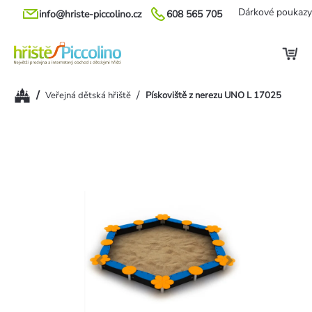
Přejít
Dárkové poukazy
info@hriste-piccolino.cz
608 565 705
na
obsah
Domů
/
/
Veřejná dětská hřiště
Pískoviště z nerezu UNO L 17025