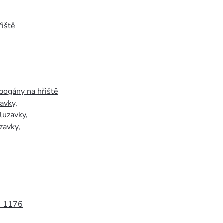
iště
bogány na hřiště
zavky
,
luzavky
,
zavky
,
N 1176