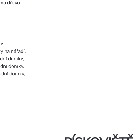
 na dřevo
ky
y na nářadí
,
adní domky
,
adní domky
,
adní domky
,