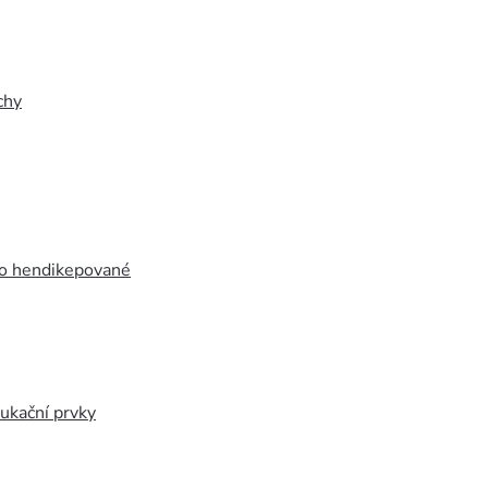
chy
ro hendikepované
ukační prvky