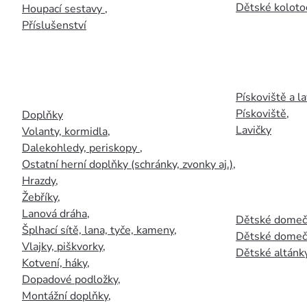
Dětské kolotoč
Houpací sestavy
,
Příslušenství
Pískoviště a la
Pískoviště
,
Doplňky
Lavičky
Volanty, kormidla
,
Dalekohledy, periskopy
,
Ostatní herní doplňky (schránky, zvonky aj.)
,
Hrazdy
,
Žebříky
,
Lanová dráha
,
Dětské domečk
Šplhací sítě, lana, tyče, kameny
,
Dětské domečk
Vlajky, piškvorky
,
Dětské altánky
Kotvení, háky
,
Dopadové podložky
,
Montážní doplňky
,