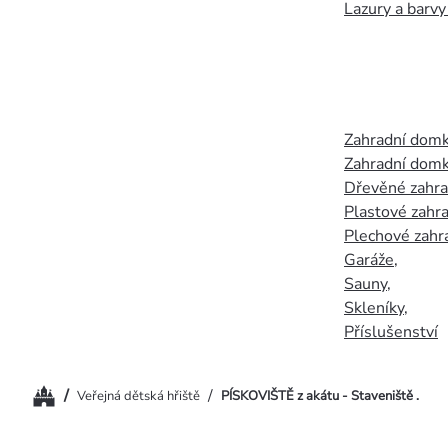
Lazury a barvy
Zahradní dom
Zahradní domk
Dřevěné zahr
Plastové zahr
Plechové zahr
Garáže
,
Sauny
,
Skleníky
,
Příslušenství
Domů
/
/
Veřejná dětská hřiště
PÍSKOVIŠTĚ z akátu - Staveniště .