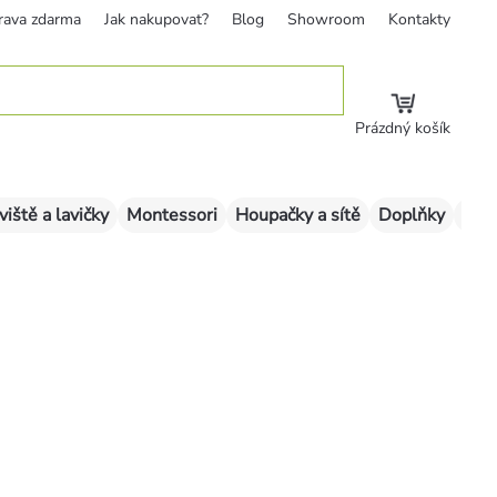
rava zdarma
Jak nakupovat?
Blog
Showroom
Kontakty
Prázdný košík
viště a lavičky
Montessori
Houpačky a sítě
Doplňky
Sklu