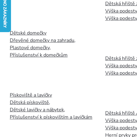
Dětská hřiště
Výška podesty
Výška podesty
Dětské domečky
Dřevěné domečky na zahradu
,
Plastové domečky
,
Příslušenství k domečkům
Dětská hřiště 
Výška podesty
Výška podesty
Pískoviště a lavičky
Dětská pískoviště
,
Dětské lavičky a nábytek
,
Dětská hřiště
Příslušenství k pískovištím a lavičkám
Výška podesty
Výška podesty
Herní prvky pr