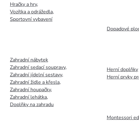
Hračky a hry
,
Vozítka a odrážedla
,
Sportovní vybavení
Dopadové plo
Zahradní nábytek
Zahradní sedací soupravy
,
Herní doplňky
Zahradní jídelní sestavy
,
Herní prvky p
Zahradní židle a křesla
,
Zahradní houpačky
,
Zahradní lehátka
,
Doplňky na zahradu
Montessori ed