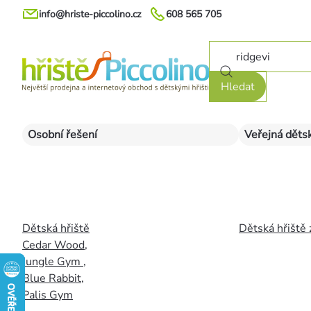
Přejít
info@hriste-piccolino.cz
608 565 705
na
obsah
Hledat
Osobní řešení
Veřejná dětsk
Dětská hřiště
Dětská hřiště 
Cedar Wood
,
Jungle Gym
,
Blue Rabbit
,
Palis Gym