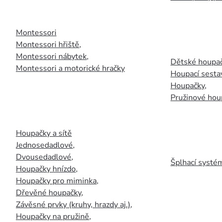
Montessori
Montessori hřiště
,
Montessori nábytek
,
Dětské houpač
Montessori a motorické hračky
Houpací sesta
Houpačky
,
Pružinové hou
Houpačky a sítě
Jednosedadlové
,
Dvousedadlové
,
Šplhací systém
Houpačky hnízdo
,
Houpačky pro miminka
,
Dřevěné houpačky
,
Závěsné prvky (kruhy, hrazdy aj.)
,
Houpačky na pružině
,