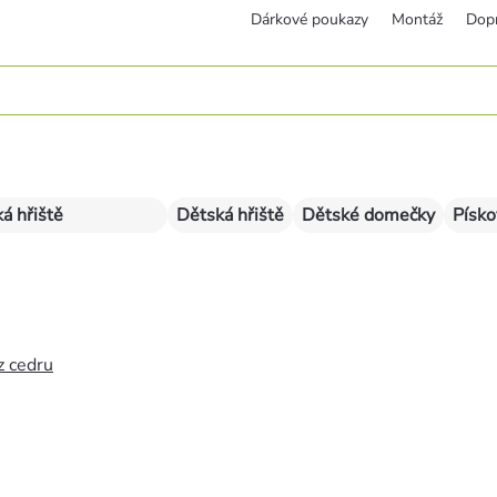
Dárkové poukazy
Montáž
Dop
á hřiště
Dětská hřiště
Dětské domečky
Písko
z cedru