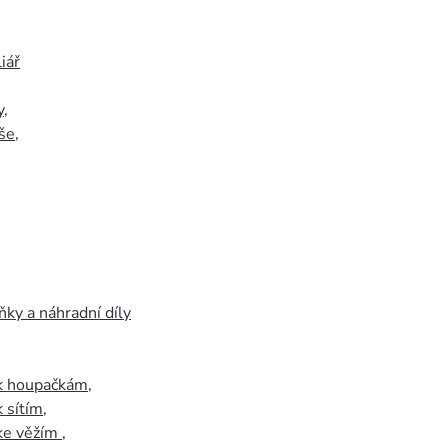
iář
y
,
še
,
ky a náhradní díly
 k houpačkám
,
k sítím
,
 ke věžím
,