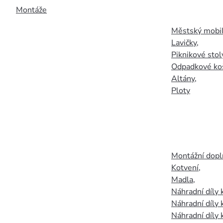
Montáže
Městský mobil
Lavičky
,
Piknikové stol
Odpadkové ko
Altány
,
Ploty
Montážní doplň
Kotvení
,
Madla
,
Náhradní díly
Náhradní díly 
Náhradní díly