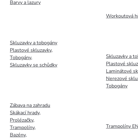
Barvy a lazury
Workoutová hř
Skluzavky a tobogány
Plastové skluzavky
,
Skluzavky a to
Tobogány
,
Plastové sklu
Skluzavky se schůdky
Laminátové sk
Nerezové sklu
Tobogány
Zábava na zahradu
Skákací hrady
,
Prolézačky
,
Trampolíny E
Trampolíny
,
Bazény
,