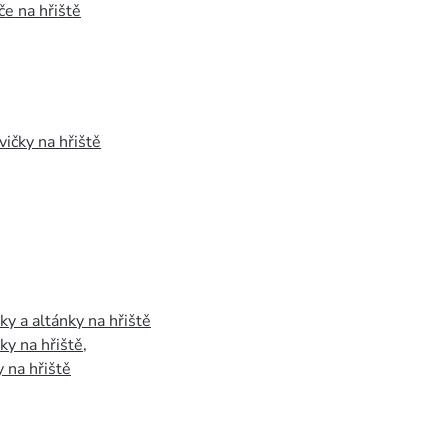
e na hřiště
vičky na hřiště
y a altánky na hřiště
y na hřiště
,
 na hřiště