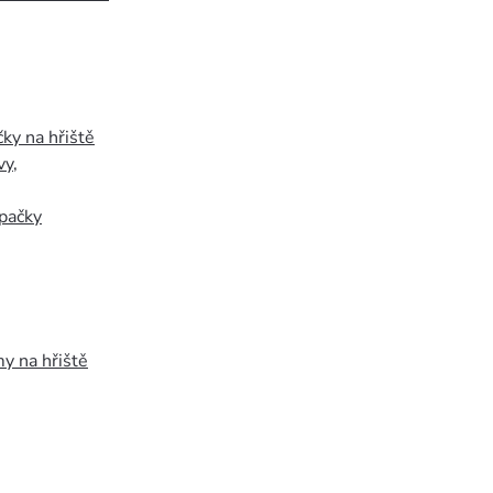
ky na hřiště
vy
,
pačky
y na hřiště