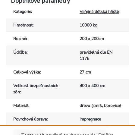
Doplňkové parametry
Kategorie
:
Veřejná dětská hřiště
Hmotnost
:
10000 kg
Rozměr
:
200 x 200cm
Údržba
:
pravidelná dle EN
1176
Celková výška
:
27 cm
Velikost bezpečnostních
400 x 400 cm
zón
:
Materiál
:
dřevo (smrk, borovice)
Povrchová úprava
:
impregnace
Vhodné pro děti
:
od 1 do 10 let