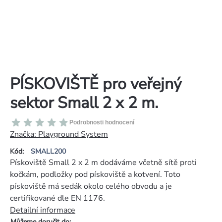
PÍSKOVIŠTĚ pro veřejný
sektor Small 2 x 2 m.
Průměrné
Podrobnosti hodnocení
hodnocení
Značka:
Playground System
produktu
Kód:
SMALL200
je
Pískoviště Small 2 x 2 m dodáváme včetně sítě proti
0,0
kočkám, podložky pod pískoviště a kotvení. Toto
z
pískoviště má sedák okolo celého obvodu a je
5
certifikované dle EN 1176.
hvězdiček.
Detailní informace
Můžeme doručit do: