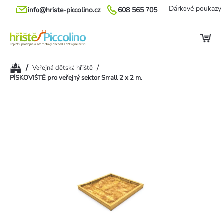
Přejít
Dárkové poukazy
info@hriste-piccolino.cz
608 565 705
na
obsah
Domů
/
/
Veřejná dětská hřiště
PÍSKOVIŠTĚ pro veřejný sektor Small 2 x 2 m.