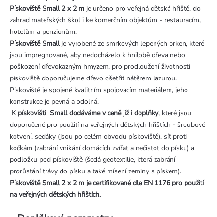
Pískoviště Small 2 x 2 m
je určeno pro veřejná dětská hřiště, do
zahrad mateřských škol i ke komerčním objektům - restauracím,
hotelům a penzionům.
Pískoviště Small
je vyrobené ze smrkových lepených prken, které
jsou impregnované, aby nedocházelo k hnilobě dřeva nebo
poškození dřevokazným hmyzem, pro prodloužení životnosti
pískoviště doporučujeme dřevo ošetřit nátěrem lazurou.
Pískoviště je spojené kvalitním spojovacím materiálem, jeho
konstrukce je pevná a odolná.
K pískovišti Small dodáváme v ceně již i doplňky
, které jsou
doporučené pro použití na veřejných dětských hřištích - šroubové
kotvení, sedáky (jsou po celém obvodu pískoviště), síť proti
kočkám (zabrání vnikání domácích zvířat a nečistot do písku) a
podložku pod pískoviště (šedá geotextilie, která zabrání
prorůstání trávy do písku a také mísení zeminy s pískem).
Pískoviště Small 2 x 2 m je certifikované dle EN 1176 pro použití
na veřejných dětských hřištích.